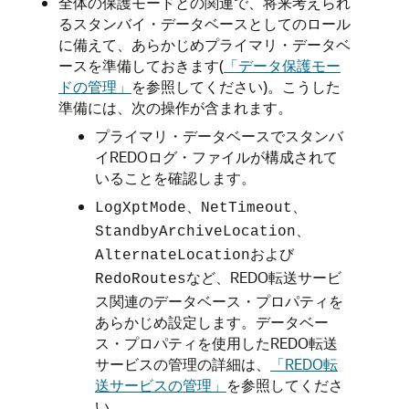
全体の保護モードとの関連で、将来考えられ
るスタンバイ・データベースとしてのロール
に備えて、あらかじめプライマリ・データベ
ースを準備しておきます(
「データ保護モー
ドの管理」
を参照してください)。こうした
準備には、次の操作が含まれます。
プライマリ・データベースでスタンバ
イREDOログ・ファイルが構成されて
いることを確認します。
、
、
LogXptMode
NetTimeout
、
StandbyArchiveLocation
および
AlternateLocation
など、REDO転送サービ
RedoRoutes
ス関連のデータベース・プロパティを
あらかじめ設定します。データベー
ス・プロパティを使用したREDO転送
サービスの管理の詳細は、
「REDO転
送サービスの管理」
を参照してくださ
い。