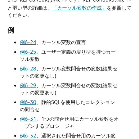
SYS_REFCURSOR
REF
CURSOR
と弱い型の詳細は、
「カーソル変数の作成」
を参照して
ください。
例
例6-24
、
カーソル変数の宣言
例6-25
、
ユーザー定義の戻り型を持つカー
ソル変数
例6-28
、
カーソル変数問合せの変数(結果セ
ットの変更なし)
例6-29
、
カーソル変数問合せの変数(結果セ
ットの変更あり)
例6-30
、
静的SQLを使用したコレクション
の問合せ
例6-31
、
1つの問合せ用にカーソル変数をオ
ープンするプロシージャ
例6-32
、
選択された問合せ用のカーソル変