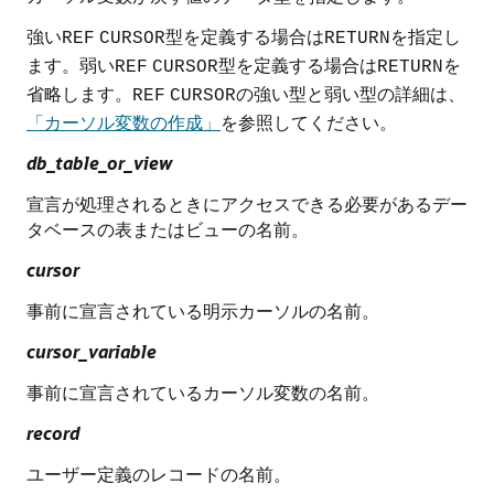
強い
型を定義する場合は
を指定し
REF
CURSOR
RETURN
ます。弱い
型を定義する場合は
を
REF
CURSOR
RETURN
省略します。
の強い型と弱い型の詳細は、
REF
CURSOR
「カーソル変数の作成」
を参照してください。
db_table_or_view
宣言が処理されるときにアクセスできる必要があるデー
タベースの表またはビューの名前。
cursor
事前に宣言されている明示カーソルの名前。
cursor_variable
事前に宣言されているカーソル変数の名前。
record
ユーザー定義のレコードの名前。