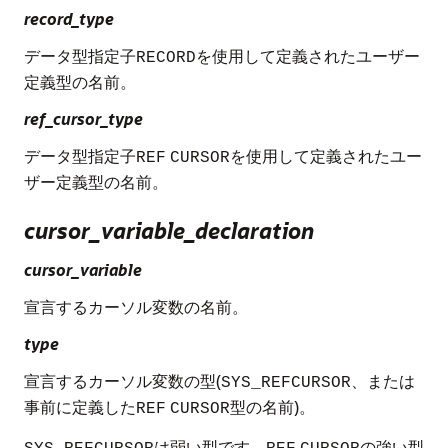
record_type
データ型指定子
を使用して定義されたユーザー
RECORD
定義型の名前。
ref_cursor_type
データ型指定子
を使用して定義されたユー
REF
CURSOR
ザー定義型の名前。
cursor_variable_declaration
cursor_variable
宣言するカーソル変数の名前。
type
宣言するカーソル変数の型(
、または
SYS_REFCURSOR
事前に定義した
型の名前)。
REF
CURSOR
は弱い型です。
の強い型