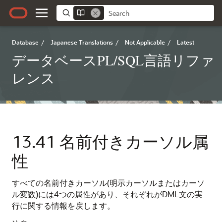
Database
/
Japanese Translations
/
Not Applicable
/
Latest
データベースPL/SQL言語リファ
レンス
13.41
名前付きカーソル属
性
すべての名前付きカーソル(明示カーソルまたはカーソ
ル変数)には4つの属性があり、それぞれがDML文の実
行に関する情報を戻します。