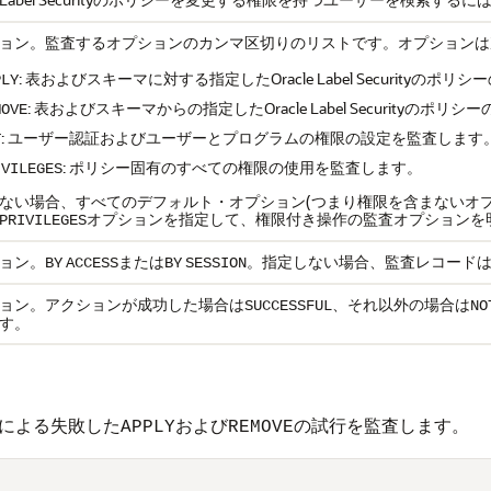
ョン。監査するオプションのカンマ区切りのリストです。オプションは
: 表およびスキーマに対する指定したOracle Label Securityの
PLY
: 表およびスキーマからの指定したOracle Label Securityのポ
MOVE
: ユーザー認証およびユーザーとプログラムの権限の設定を監査します
T
: ポリシー固有のすべての権限の使用を監査します。
IVILEGES
ない場合、すべてのデフォルト・オプション(つまり権限を含まないオ
オプションを指定して、権限付き操作の監査オプションを
PRIVILEGES
ョン。
または
。指定しない場合、監査レコード
BY
ACCESS
BY
SESSION
ョン。アクションが成功した場合は
、それ以外の場合は
SUCCESSFUL
NO
す。
による失敗した
および
の試行を監査します。
APPLY
REMOVE