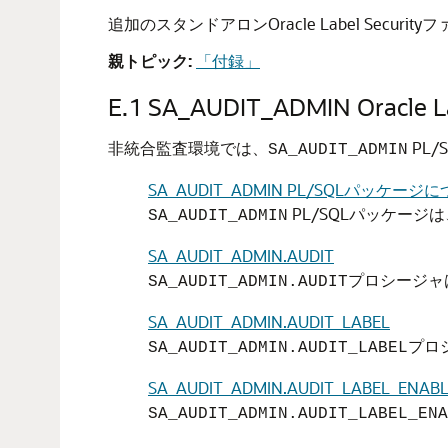
追加のスタンドアロンOracle Label Securi
親トピック:
「付録」
E.1
SA_AUDIT_ADMIN Oracle
非統合監査環境では、
PL/
SA_AUDIT_ADMIN
SA_AUDIT_ADMIN PL/SQLパッケージ
PL/SQLパッケー
SA_AUDIT_ADMIN
SA_AUDIT_ADMIN.AUDIT
プロシージャ
SA_AUDIT_ADMIN.AUDIT
SA_AUDIT_ADMIN.AUDIT_LABEL
プロ
SA_AUDIT_ADMIN.AUDIT_LABEL
SA_AUDIT_ADMIN.AUDIT_LABEL_ENAB
SA_AUDIT_ADMIN.AUDIT_LABEL_ENA