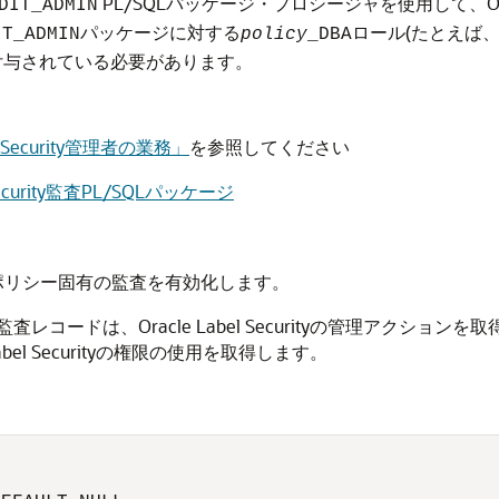
PL/SQLパッケージ・プロシージャを使用して、Orac
DIT_ADMIN
パッケージに対する
ロール(たとえば
IT_ADMIN
policy
_DBA
付与されている必要があります。
el Security管理者の業務」
を参照してください
l Security監査PL/SQLパッケージ
ポリシー固有の監査を有効化します。
コードは、Oracle Label Securityの管理アクショ
el Securityの権限の使用を取得します。