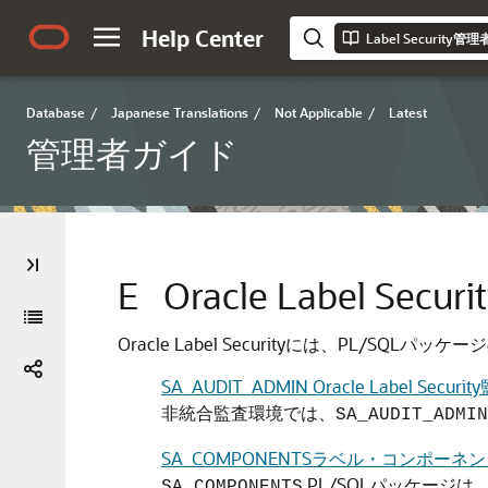
Help Center
Label Security
Database
/
Japanese Translations
/
Not Applicable
/
Latest
管理者ガイド
E
Oracle Label Se
Oracle Label Securityには、PL/SQ
SA_AUDIT_ADMIN Oracle Label Sec
非統合監査環境では、
SA_AUDIT_ADMIN
SA_COMPONENTSラベル・コンポーネン
PL/SQLパッケージは、O
SA_COMPONENTS