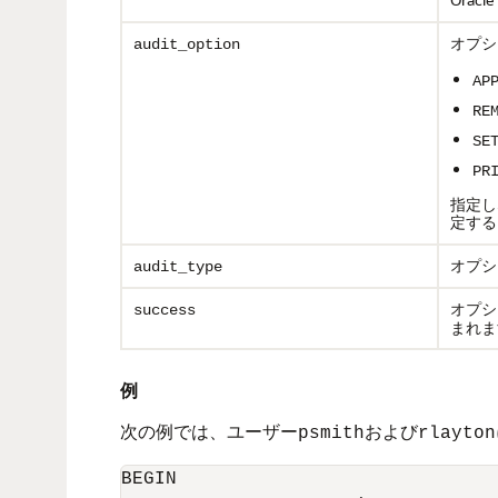
オプシ
audit_option
AP
RE
SE
PR
指定し
定する
オプシ
audit_type
オプシ
success
まれま
例
次の例では、ユーザー
および
psmith
rlayton
BEGIN
