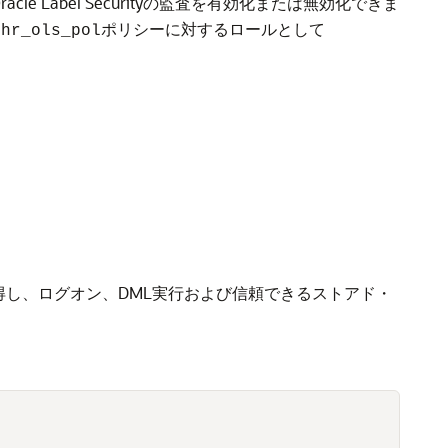
le Label Securityの監査を有効化または無効化できま
、
ポリシーに対するロールとして
hr_ols_pol
ンを取得し、ログオン、DML実行および信頼できるストアド・