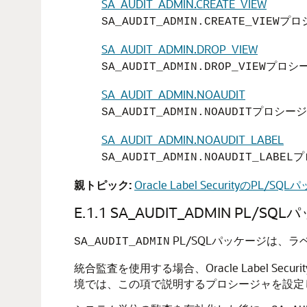
SA_AUDIT_ADMIN.CREATE_VIEW
プロ
SA_AUDIT_ADMIN.CREATE_VIEW
SA_AUDIT_ADMIN.DROP_VIEW
プロシ
SA_AUDIT_ADMIN.DROP_VIEW
SA_AUDIT_ADMIN.NOAUDIT
プロシージャ
SA_AUDIT_ADMIN.NOAUDIT
SA_AUDIT_ADMIN.NOAUDIT_LABEL
プ
SA_AUDIT_ADMIN.NOAUDIT_LABEL
親トピック:
Oracle Label SecurityのPL/SQ
E.1.1
SA_AUDIT_ADMIN PL/
PL/SQLパッケージは、
SA_AUDIT_ADMIN
統合監査を使用する場合、Oracle Label Se
境では、この項で説明するプロシージャを設定