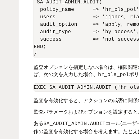
 SA_AUDIT_ADMIN.AUDIT(

  policy_name      => 'hr_ols_pol'
  users            => 'jjones, rla
  audit_option     => 'apply, remo
  audit_type       => 'by access',
  success          => 'not success
END;

監査オプションを指定しない場合は、権限関連
ば、次の文を入力した場合、
ポリ
hr_ols_pol
監査を有効化すると、アクションの成否に関係
監査パラメータおよびオプションを設定すると
ある
コール(ユーザ
SA_AUDIT_ADMIN.AUDIT
作の監査を有効化する場合を考えます。たとえ