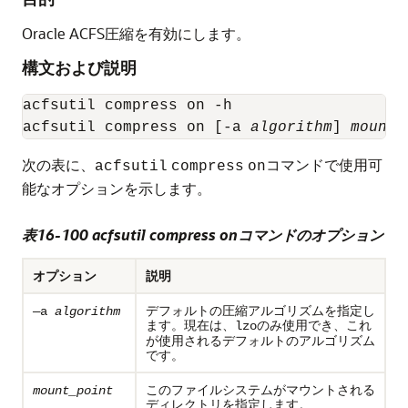
Oracle ACFS圧縮を有効にします。
構文および説明
acfsutil compress on -h

acfsutil compress on [-a 
algorithm
] 
mount_
次の表に、
コマンドで使用可
acfsutil
compress
on
能なオプションを示します。
表16-100 acfsutil compress onコマンドのオプション
オプション
説明
デフォルトの圧縮アルゴリズムを指定し
—a
algorithm
ます。現在は、
のみ使用でき、これ
lzo
が使用されるデフォルトのアルゴリズム
です。
このファイルシステムがマウントされる
mount_point
ディレクトリを指定します。