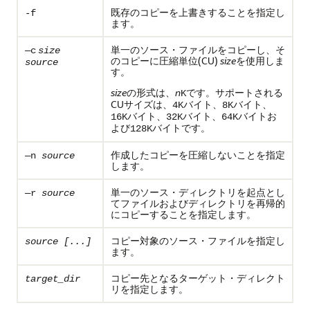
既存のコピーを上書きすることを指定し
-f
ます。
単一のソース・ファイルをコピーし、そ
—c
size
のコピーに圧縮単位(CU)
size
を使用しま
source
す。
size
の形式は、
n
です。サポートされる
K
CUサイズは、
バイト、
バイト、
4K
8K
バイト、
バイト、
バイトお
16K
32K
64K
よび
バイトです。
128K
作成したコピーを圧縮しないことを指定
—n
source
します。
単一のソース・ディレクトリを起点とし
—r
source
てファイルおよびディレクトリを再帰的
にコピーすることを指定します。
コピー対象のソース・ファイルを指定し
source [...]
ます。
コピー先となるターゲット・ディレクト
target_dir
リを指定します。