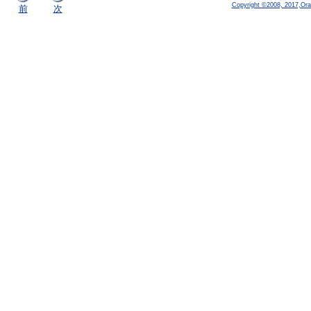
Copyright ©2008, 2017,Oracle
前
次