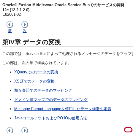
Oracle® Fusion Middleware Oracle Service Busでのサービスの開発
12
c
(12.2.1.2.0)
E82661-02
前
次
第IV章
データの変換
この部では、Service Busによって処理されるメッセージのデータをマ
この部は、次の章で構成されています。
XQueryでのデータの変換
XSLTでのデータの変換
相互参照でのデータのマッピング
ドメイン値マップでのデータのマッピング
Message Format Languageを使用したデータ構造の定義
JavaコールアウトおよびPOJOの使用方法