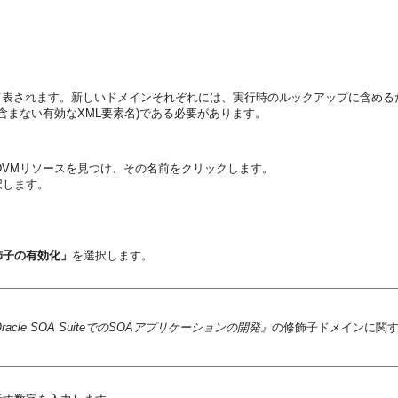
て表されます。新しいドメインそれぞれには、実行時のルックアップに含める
コロンを含まない有効なXML要素名)である必要があります。
DVMリソースを見つけ、その名前をクリックします。
択します。
飾子の有効化」
を選択します。
racle SOA SuiteでのSOAアプリケーションの開発』
の修飾子ドメインに関