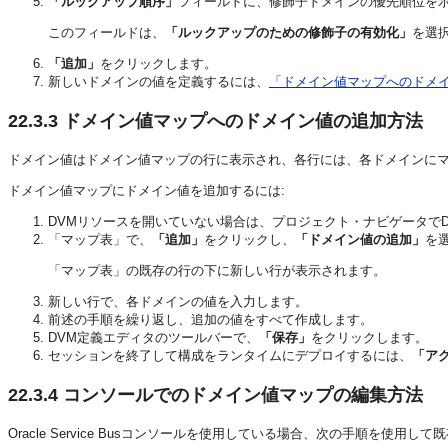
「ルックアップ順序」
フィールドに、修飾子ドメインの優先順位を
このフィールドは、
「ルックアップのための修飾子の有効化」
を選
「追加」
をクリックします。
新しいドメインの値を定義するには、
「ドメイン値マップへのドメ
22.3.3
ドメイン値マップへのドメイン値の追加方法
ドメイン値はドメイン値マップの行に表示され、各行には、各ドメインに
ドメイン値マップにドメイン値を追加するには:
DVMリソースを開いていない場合は、プロジェクト・ナビゲータで
「マップ表」で、
「追加」
をクリックし、
「ドメイン値の追加」
を
「マップ表」の既存の行の下に新しい行が表示されます。
新しい行で、各ドメインの値を入力します。
前述の手順を繰り返し、追加の値をすべて作成します。
DVM定義エディタのツールバーで、
「保存」
をクリックします。
セッションを終了して構成をランタイムにデプロイするには、
「ア
22.3.4
コンソールでのドメイン値マップの編集方法
Oracle Service Busコンソールを使用している場合、次の手順を使用