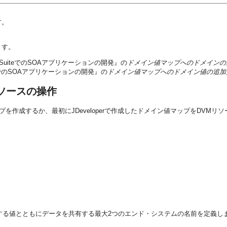
す。
ます。
SuiteでのSOAアプリケーションの開発』の
ドメイン値マップへのドメインの
teでのSOAアプリケーションの開発』の
ドメイン値マップへのドメイン値の追加
Mリソースの操作
値マップを作成するか、最初にJDeveloperで作成したドメイン値マップをDV
する値とともにデータを共有する最大2つのエンド・システムの名前を定義し