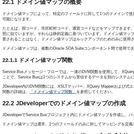
22.1
ドメイン値マップの概要
ドメイン値マップによって、特定のフィールドに対して1つのドメインで使
可能になります。
たとえば、国コード、市区町村コード、通貨コードなどをマップできます。マ
照に似ていますが、それらは静的定義に基づいています。ドメイン値マッ
更されることはなく、ドメイン値マップはルックアップのためのみに使用
ドメイン値マップは、複数のOracle SOA Suiteコンポーネント間で使用できます
22.1.1
ドメイン値マップ関数
Service Busメッセージ・フローでは、一連のDVM関数を使用して、
ことで、Service Busは1つのシステムから受信するデータを別のシス
JDeveloper内のDVM関数には、XSLTマッパー、XQuery Mapperお
関数の詳細は、
「ドメイン値マップ関数」
を参照してください。
22.2
JDeveloperでのドメイン値マップの作成
JDeveloperでService Busプロジェクト内にドメイン値マップを
ドメイン値マップは通常、1つのフィールドのみに対してマッピングを定義