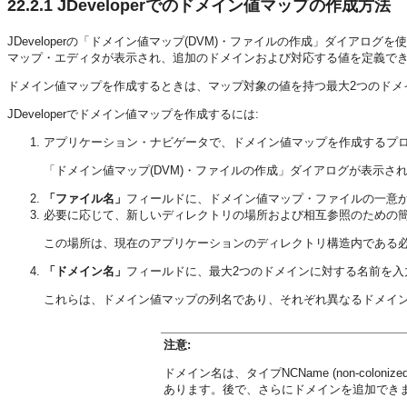
22.2.1
JDeveloperでのドメイン値マップの作成方法
JDeveloperの「ドメイン値マップ(DVM)・ファイルの作成」ダイ
マップ・エディタが表示され、追加のドメインおよび対応する値を定義で
ドメイン値マップを作成するときは、マップ対象の値を持つ最大2つのドメ
JDeveloperでドメイン値マップを作成するには:
アプリケーション・ナビゲータで、ドメイン値マップを作成するプ
「ドメイン値マップ(DVM)・ファイルの作成」ダイアログが表示さ
「ファイル名」
フィールドに、ドメイン値マップ・ファイルの一意
必要に応じて、新しいディレクトリの場所および相互参照のための
この場所は、現在のアプリケーションのディレクトリ構造内である
「ドメイン名」
フィールドに、最大2つのドメインに対する名前を入
これらは、ドメイン値マップの列名であり、それぞれ異なるドメイ
注意:
ドメイン名は、タイプNCName (non-co
あります。後で、さらにドメインを追加でき