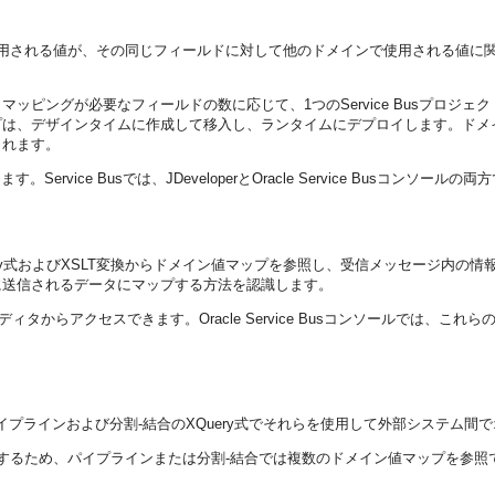
用される値が、その同じフィールドに対して他のドメインで使用される値に
ッピングが必要なフィールドの数に応じて、1つのService Busプロジ
プは、デザインタイムに作成して移入し、ランタイムにデプロイします。ドメ
されます。
。Service Busでは、JDeveloperとOracle Service Busコン
XQuery式およびXSLT変換からドメイン値マップを参照し、受信メッセージ
テムに送信されるデータにマップする方法を認識します。
よび式エディタからアクセスできます。Oracle Service Busコンソールでは、こ
作成し、パイプラインおよび分割-結合のXQuery式でそれらを使用して外部システ
するため、パイプラインまたは分割-結合では複数のドメイン値マップを参照