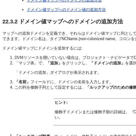
ドメイン値マップへのドメインの追加方法
ドメイン値マップへのドメイン値の追加方法
22.3.2
ドメイン値マップへのドメインの追加方法
マップへの追加ドメインを定義でき、それらはドメイン値マップに列とし
できます。ドメイン名は、タイプNCName (non-colonized name、
ドメイン値マップにドメインを追加するには:
DVMリソースを開いていない場合は、プロジェクト・ナビゲータで
「マップ表」で、
「追加」
をクリックし、
「ドメインの追加」
を選
「ドメインの追加」ダイアログが表示されます。
「名前」
フィールドに、ドメインの名前を入力します。
この列を修飾子列として設定するには、
「ルックアップのための修
ヒント:
修飾子ドメインまたは修飾子順の詳細は、
『O
い。