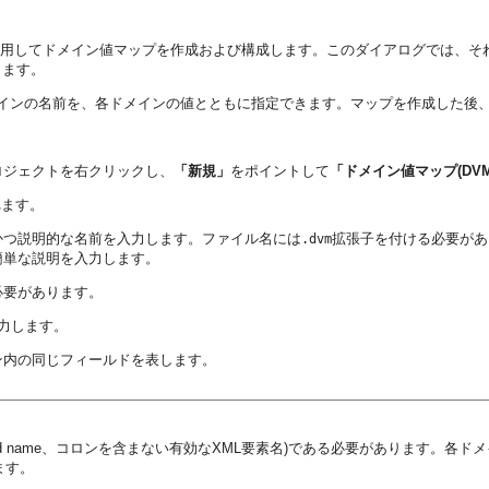
アログを使用してドメイン値マップを作成および構成します。このダイアログでは
きます。
インの名前を、各ドメインの値とともに指定できます。マップを作成した後
ロジェクトを右クリックし、
「新規」
をポイントして
「ドメイン値マップ(DVM
れます。
かつ説明的な名前を入力します。ファイル名には
拡張子を付ける必要があ
.dvm
簡単な説明を入力します。
必要があります。
力します。
ン内の同じフィールドを表します。
lonized name、コロンを含まない有効なXML要素名)である必要があります
ます。