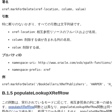
署名
引数
特に断りのないかぎり、すべての引数は文字列値です。
: 相互参照リソースのフルパスおよび名前。
xref-location
: 削除する値が含まれる列の名前。
column
: 削除する値。
value
プロパティID
namespace-uri: http://www.oracle.com/osb/xpath-functions/
namespace-prefix: xref
例
B.1.5
populateLookupXRefRow
この関数は、実行されているモードに応じて、相互参照表の列に単一の値
す。
populateXRefRow
関数とは異なり、
関数は同
populateLookupXRefRow
既存のソース値を返し、処理フローを停止しません。
関
populateXRefRow