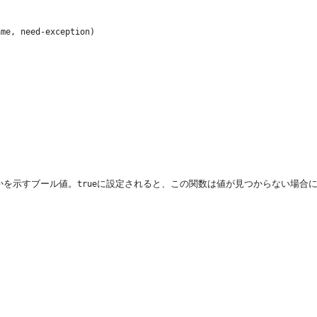
かを示すブール値。
に設定されると、この関数は値が見つからない場合
true