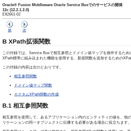
Oracle® Fusion Middleware Oracle Service Busでのサービスの開発
12
c
(12.2.1.2.0)
E82661-02
前
次
B
XPath拡張関数
この付録では、Service Busで相互参照とドメイン値マップを操作するため
XPath標準に組み込まれた機能を使用する、新規関数を追加するためのXPa
この付録の内容は次のとおりです。
相互参照関数
ドメイン値マップ関数
カスタムXPath関数の作成
B.1
相互参照関数
相互参照を使用して、あるアプリケーション内のエンティティの値を、他
リケーションの同一オブジェクトに伝播する必要がある場合に役立ちます