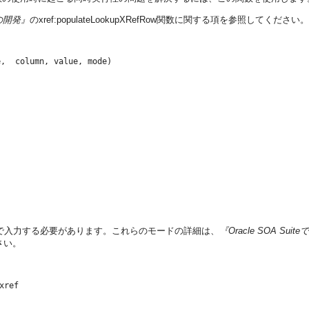
ンの開発』
のxref:populateLookupXRefRow関数に関する項を参照してください。
で入力する必要があります。これらのモードの詳細は、
『Oracle SOA S
ださい。
xref