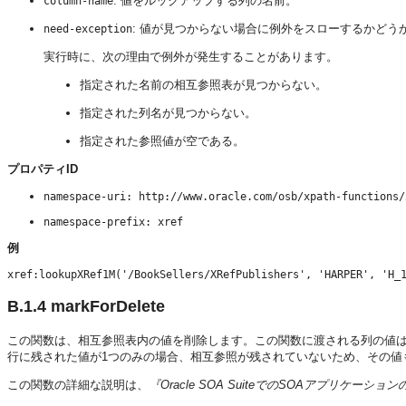
: 値をルックアップする列の名前。
column-name
: 値が見つからない場合に例外をスローするかどう
need-exception
実行時に、次の理由で例外が発生することがあります。
指定された名前の相互参照表が見つからない。
指定された列名が見つからない。
指定された参照値が空である。
プロパティID
namespace-uri: http://www.oracle.com/osb/xpath-functions/
namespace-prefix: xref
例
B.1.4
markForDelete
この関数は、相互参照表内の値を削除します。この関数に渡される列の値
行に残された値が1つのみの場合、相互参照が残されていないため、その値
この関数の詳細な説明は、
『Oracle SOA SuiteでのSOAアプリケーショ