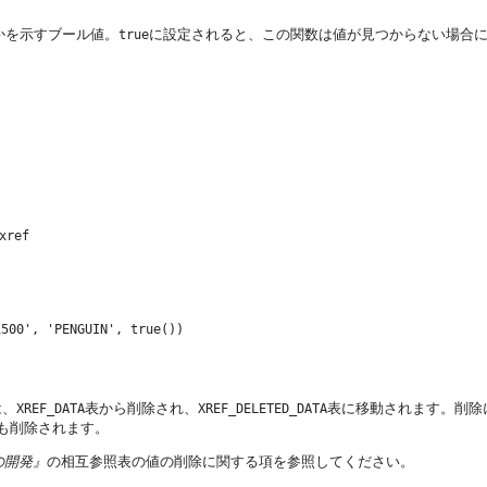
かを示すブール値。
に設定されると、この関数は値が見つからない場合
true
xref
は、
表から削除され、
表に移動されます。削除
XREF_DATA
XREF_DELETED_DATA
も削除されます。
ンの開発』
の相互参照表の値の削除に関する項を参照してください。