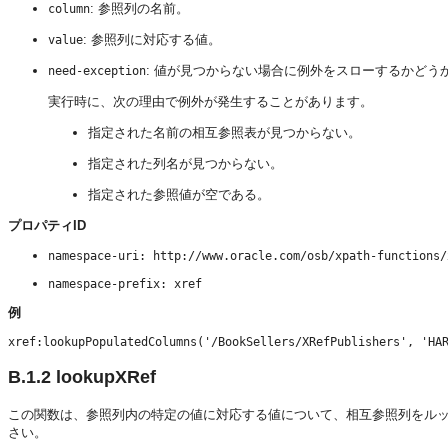
: 参照列の名前。
column
: 参照列に対応する値。
value
: 値が見つからない場合に例外をスローするかどう
need-exception
実行時に、次の理由で例外が発生することがあります。
指定された名前の相互参照表が見つからない。
指定された列名が見つからない。
指定された参照値が空である。
プロパティID
namespace-uri: http://www.oracle.com/osb/xpath-functions/
namespace-prefix: xref
例
B.1.2
lookupXRef
この関数は、参照列内の特定の値に対応する値について、相互参照列をル
さい。