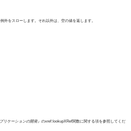
に例外をスローします。それ以外は、空の値を返します。
SOAアプリケーションの開発』
のxref:lookupXRef関数に関する項を参照してくだ