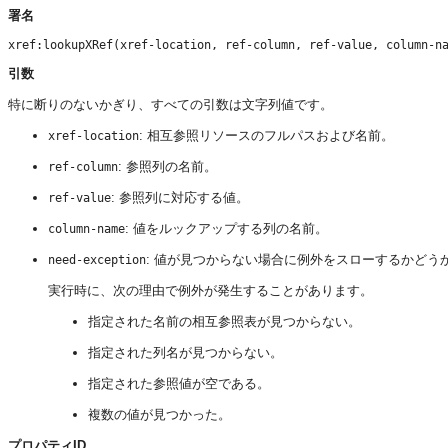
署名
引数
特に断りのないかぎり、すべての引数は文字列値です。
: 相互参照リソースのフルパスおよび名前。
xref-location
: 参照列の名前。
ref-column
: 参照列に対応する値。
ref-value
: 値をルックアップする列の名前。
column-name
: 値が見つからない場合に例外をスローするかどう
need-exception
実行時に、次の理由で例外が発生することがあります。
指定された名前の相互参照表が見つからない。
指定された列名が見つからない。
指定された参照値が空である。
複数の値が見つかった。
プロパティID