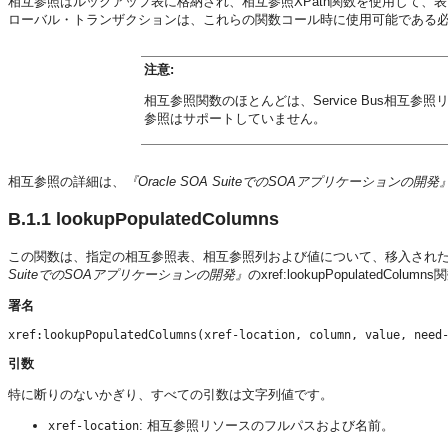
相互参照はルックアップ表に格納され、相互参照XPath関数を使用して
ローバル・トランザクションは、これらの関数コール時に使用可能である
注意:
相互参照関数のほとんどは、Service Bus相互参照リソー
参照はサポートしていません。
相互参照の詳細は、
『Oracle SOA SuiteでのSOAアプリケーションの開発
B.1.1
lookupPopulatedColumns
この関数は、指定の相互参照表、相互参照列および値について、移入された
SuiteでのSOAアプリケーションの開発』
のxref:lookupPopulatedC
署名
引数
特に断りのないかぎり、すべての引数は文字列値です。
: 相互参照リソースのフルパスおよび名前。
xref-location