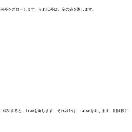
に例外をスローします。それ以外は、空の値を返します。
に成功すると、
を返します。それ以外は、
を返します。削除後に
true
false