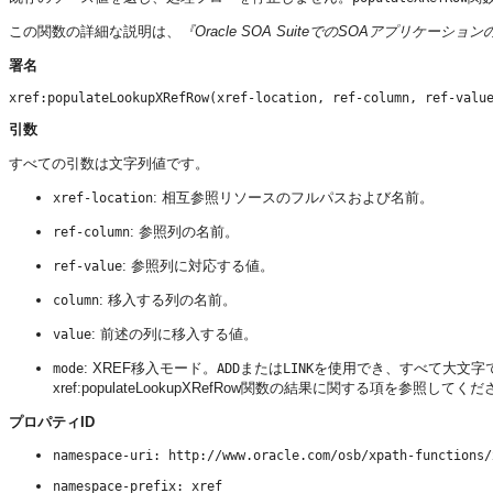
この関数の詳細な説明は、
『Oracle SOA SuiteでのSOAアプリケーショ
署名
引数
すべての引数は文字列値です。
: 相互参照リソースのフルパスおよび名前。
xref-location
: 参照列の名前。
ref-column
: 参照列に対応する値。
ref-value
: 移入する列の名前。
column
: 前述の列に移入する値。
value
: XREF移入モード。
または
を使用でき、すべて大文字
mode
ADD
LINK
xref:populateLookupXRefRow関数の結果に関する項を参照してく
プロパティID
namespace-uri: http://www.oracle.com/osb/xpath-functions/
namespace-prefix: xref