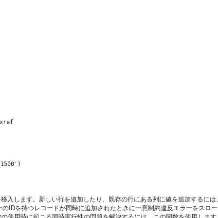
xref
を移入します。新しい行を追加したり、既存の行にある列に値を追加するには
一のIDを持つレコードが同時に追加されたときに一意制約違反エラーをスロ
数の使用時に起こる同時実行性の問題を解決するには、この関数を使用します