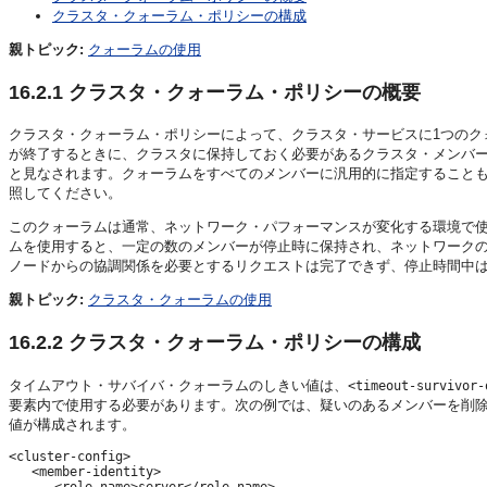
クラスタ・クォーラム・ポリシーの構成
親トピック:
クォーラムの使用
16.2.1
クラスタ・クォーラム・ポリシーの概要
クラスタ・クォーラム・ポリシーによって、クラスタ・サービスに1つのク
が終了するときに、クラスタに保持しておく必要があるクラスタ・メンバ
と見なされます。クォーラムをすべてのメンバーに汎用的に指定すること
照してください。
このクォーラムは通常、ネットワーク・パフォーマンスが変化する環境で
ムを使用すると、一定の数のメンバーが停止時に保持され、ネットワーク
ノードからの協調関係を必要とするリクエストは完了できず、停止時間中
親トピック:
クラスタ・クォーラムの使用
16.2.2
クラスタ・クォーラム・ポリシーの構成
タイムアウト・サバイバ・クォーラムのしきい値は、
<timeout-survivor-
要素内で使用する必要があります。次の例では、疑いのあるメンバーを削
値が構成されます。
<cluster-config>

   <member-identity>

      <role-name>server</role-name>
