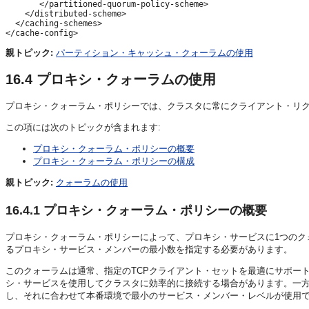
       </partitioned-quorum-policy-scheme>

    </distributed-scheme>

  </caching-schemes>

</cache-config>
親トピック:
パーティション・キャッシュ・クォーラムの使用
16.4
プロキシ・クォーラムの使用
プロキシ・クォーラム・ポリシーでは、クラスタに常にクライアント・リ
この項には次のトピックが含まれます:
プロキシ・クォーラム・ポリシーの概要
プロキシ・クォーラム・ポリシーの構成
親トピック:
クォーラムの使用
16.4.1
プロキシ・クォーラム・ポリシーの概要
プロキシ・クォーラム・ポリシーによって、プロキシ・サービスに1つのク
るプロキシ・サービス・メンバーの最小数を指定する必要があります。
このクォーラムは通常、指定のTCPクライアント・セットを最適にサポー
シ・サービスを使用してクラスタに効率的に接続する場合があります。一方
し、それに合わせて本番環境で最小のサービス・メンバー・レベルが使用