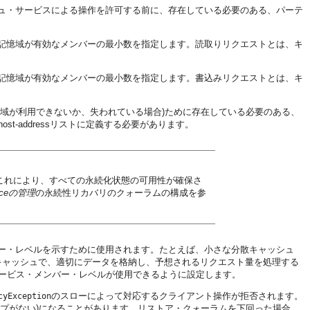
シュ・サービスによる操作を許可する前に、存在している必要のある、パーテ
の記憶域が有効なメンバーの最小数を指定します。読取りリクエストとは、キ
の記憶域が有効なメンバーの最小数を指定します。書込みリクエストとは、キ
憶域が利用できないか、失われている場合)ために存在している必要のある、
-addressリストに定義する必要があります。
これにより、すべての永続化状態の可用性が確保さ
enceの管理
の永続性リカバリのクォーラムの構成を参
ー・レベルを示すために使用されます。たとえば、小さな分散キャッシュ
キャッシュで、適切にデータを格納し、予想されるリクエスト量を処理する
サービス・メンバー・レベルが使用できるように設定します。
のスローによって対応するクライアント操作が拒否されます。
cyException
プがない)になることがあります。リストア・クォーラムを下回った場合