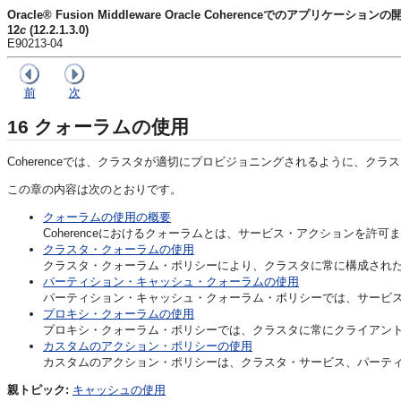
Oracle® Fusion Middleware Oracle Coherenceでのアプリケーションの
12
c
(12.2.1.3.0)
E90213-04
前
次
16
クォーラムの使用
Coherenceでは、クラスタが適切にプロビジョニングされるように、
この章の内容は次のとおりです。
クォーラムの使用の概要
Coherenceにおけるクォーラムとは、サービス・アクションを
クラスタ・クォーラムの使用
クラスタ・クォーラム・ポリシーにより、クラスタに常に構成され
パーティション・キャッシュ・クォーラムの使用
パーティション・キャッシュ・クォーラム・ポリシーでは、サービ
プロキシ・クォーラムの使用
プロキシ・クォーラム・ポリシーでは、クラスタに常にクライアン
カスタムのアクション・ポリシーの使用
カスタムのアクション・ポリシーは、クラスタ・サービス、パーテ
親トピック:
キャッシュの使用