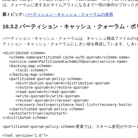
は、クォーラムに達するかタイムアウトになるまで一部の操作がブロック
親トピック:
パーティション・キャッシュ・クォーラムの使用
16.3.2
パーティション・キャッシュ・クォーラム・ポ
パーティション・キャッシュ・クォーラムは、キャッシュ構成ファイルの
<
ティション・キャッシュ・クォーラムにしきい値を構成しています。しき
<distributed-scheme>

   <scheme-name>partitioned-cache-with-quorum</scheme-name>

   <service-name>PartitionedCacheWithQuorum</service-name>

   <backing-map-scheme>

      <local-scheme/>

   </backing-map-scheme>

   <partitioned-quorum-policy-scheme>

      <distribution-quorum>4</distribution-quorum>

      <restore-quorum>3</restore-quorum>

      <read-quorum>3</read-quorum>

      <write-quorum>5</write-quorum>

      <recover-quorum>2</recover-quorum>

      <recovery-hosts>persistence-host-list</recovery-hosts>

   </partitioned-quorum-policy-scheme>

   <autostart>true</autostart>

要素では、スキーム参照がサポー
<partitioned-quorum-policy-scheme>
<?xml version="1.0"?>
