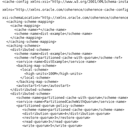
<cache-config xmlns:xsi="http://www.w3.org/2001/XMLSchema-insta
xmlns="http://xmlns.oracle.com/coherence/coherence-cache-config
xsi:schemaLocation="http://xmlns.oracle.com/coherence/coherence
  <caching-scheme-mapping>

    <cache-mapping>

      <cache-name>*</cache-name>

      <scheme-name>dist-example</scheme-name>

    </cache-mapping>

  </caching-scheme-mapping>

  <caching-schemes>

    <distributed-scheme>

      <scheme-name>dist-example</scheme-name>

      <scheme-ref>partitioned-cache-with-quorum</scheme-ref>

       <service-name>DistExample</service-name>

       <backing-map-scheme>

         <local-scheme>

           <high-units>100M</high-units>

         </local-scheme>

       </backing-map-scheme>

       <autostart>true</autostart>

    </distributed-scheme>

    <distributed-scheme>

       <scheme-name>partitioned-cache-with-quorum</scheme-name>
       <service-name>PartitionedCacheWithQuorum</service-name>

       <partitioned-quorum-policy-scheme>

          <scheme-name>partitioned-cache-quorum</scheme-name>

          <distribution-quorum>4</distribution-quorum>

          <restore-quorum>3</restore-quorum>

          <read-quorum>3</read-quorum>

          <write-quorum>5</write-quorum>
