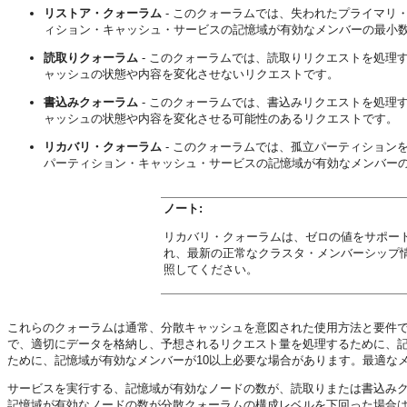
リストア・クォーラム
- このクォーラムでは、失われたプライマリ
ィション・キャッシュ・サービスの記憶域が有効なメンバーの最小
読取りクォーラム
- このクォーラムでは、読取りリクエストを処理
ャッシュの状態や内容を変化させないリクエストです。
書込みクォーラム
- このクォーラムでは、書込みリクエストを処理
ャッシュの状態や内容を変化させる可能性のあるリクエストです。
リカバリ・クォーラム
- このクォーラムでは、孤立パーティション
パーティション・キャッシュ・サービスの記憶域が有効なメンバーの最
ノート:
リカバリ・クォーラムは、ゼロの値をサポー
れ、最新の正常なクラスタ・メンバーシップ
照してください。
これらのクォーラムは通常、分散キャッシュを意図された使用方法と要件
で、適切にデータを格納し、予想されるリクエスト量を処理するために、記
ために、記憶域が有効なメンバーが10以上必要な場合があります。最適な
サービスを実行する、記憶域が有効なノードの数が、読取りまたは書込み
記憶域が有効なノードの数が分散クォーラムの構成レベルを下回った場合は