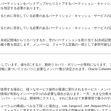
・パーティションをバックアップからリストアするパーティション・キャッ
数を指定する必要があります。
するために存在している必要のあるパーティション・キャッシュ・サービス
するために存在している必要のあるパーティション・キャッシュ・サービス
を永続記憶域からリカバリするか、空のパーティションを割り当てる(永続記
小数を指定します。メンバーは、クォーラム定義の一部として参照可能なhost
トしています。値を0にすると、動的リカバリ・ポリシーが有効になります。
情報に基づいてリカバリに必要なメンバー数が決定されます。
Oracle Coher
で使用する場合に、様々なサービス操作が最適に実行されるサービス・メンバ
憶域が有効なメンバーが3つのみ必要な場合があります。一方、大きな分散
メンバー・レベルは、開発時にテストし、それに合わせて本番環境で最小の
クォーラムの構成レベルを下回った場合は、
com.tangosol.net.RequestPoli
、クォーラムに達するまで一部のデータが消失の危険がある状態(バックアッ