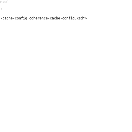
nce"

"

-cache-config coherence-cache-config.xsd">


