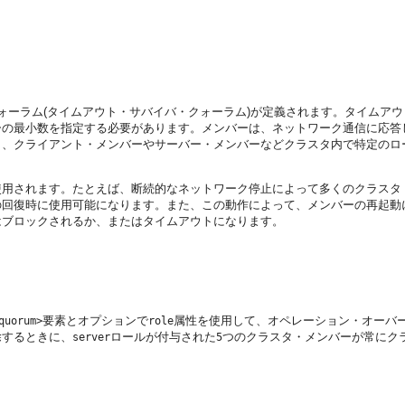
ォーラム(タイムアウト・サバイバ・クォーラム)が定義されます。タイムア
ーの最小数を指定する必要があります。メンバーは、ネットワーク通信に応答
も、クライアント・メンバーやサーバー・メンバーなどクラスタ内で特定のロ
使用されます。たとえば、断続的なネットワーク停止によって多くのクラスタ
の回復時に使用可能になります。また、この動作によって、メンバーの再起動
はブロックされるか、またはタイムアウトになります。
要素とオプションで
属性を使用して、オペレーション・オーバ
quorum>
role
除するときに、
ロールが付与された
つのクラスタ・メンバーが常にク
server
5