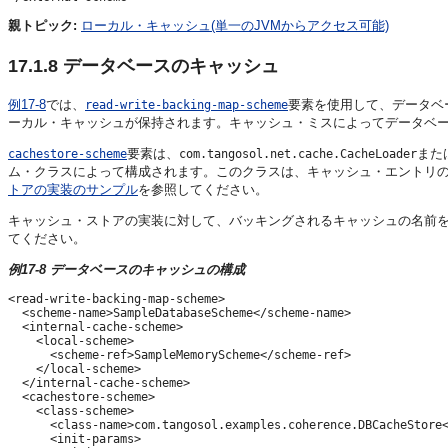
親トピック:
ローカル・キャッシュ(単一のJVMからアクセス可能)
17.1.8
データベースのキャッシュ
例17-8
では、
要素を使用して、データベ
read-write-backing-map-scheme
ーカル・キャッシュが保持されます。キャッシュ・ミスによってデータベ
要素は、
また
cachestore-scheme
com.tangosol.net.cache.CacheLoader
ム・クラスによって構成されます。このクラスは、キャッシュ・エントリ
トアの実装のサンプル
を参照してください。
キャッシュ・ストアの実装に対して、バッキングされるキャッシュの名前
てください。
例17-8 データベースのキャッシュの構成
<read-write-backing-map-scheme>

  <scheme-name>SampleDatabaseScheme</scheme-name>

  <internal-cache-scheme>

    <local-scheme>

      <scheme-ref>SampleMemoryScheme</scheme-ref>

    </local-scheme>

  </internal-cache-scheme>

  <cachestore-scheme>

    <class-scheme>

      <class-name>com.tangosol.examples.coherence.DBCacheStore<
      <init-params>
