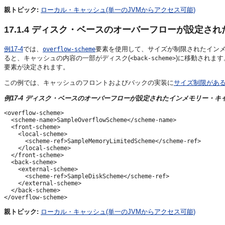
親トピック:
ローカル・キャッシュ(単一のJVMからアクセス可能)
17.1.4
ディスク・ベースのオーバーフローが設定され
例17-4
では、
要素を使用して、サイズが制限されたインメ
overflow-scheme
ると、キャッシュの内容の一部がディスク(
)に移動されます。f
<back-scheme>
要素が決定されます。
この例では、キャッシュのフロントおよびバックの実装に
サイズ制限があ
例17-4 ディスク・ベースのオーバーフローが設定されたインメモリー・キ
<overflow-scheme>

  <scheme-name>SampleOverflowScheme</scheme-name>

  <front-scheme>

    <local-scheme>

      <scheme-ref>SampleMemoryLimitedScheme</scheme-ref>

    </local-scheme>

  </front-scheme>

  <back-scheme>

    <external-scheme>

      <scheme-ref>SampleDiskScheme</scheme-ref>

    </external-scheme>

  </back-scheme>

親トピック:
ローカル・キャッシュ(単一のJVMからアクセス可能)