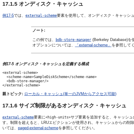
17.1.5
オンディスク・キャッシュ
例17-5
では、
要素を使用して、オンディスク・キャッシ
external-scheme
ノート:
この例では、
(Berkeley Dat
bdb-store-manager
オプションについては、
「external-scheme」
を参照して
例17-5 オンディスク・キャッシュを定義する構成
<external-scheme>

  <scheme-name>SampleDiskScheme</scheme-name>

  <bdb-store-manager/>

親トピック:
ローカル・キャッシュ(単一のJVMからアクセス可能)
17.1.6
サイズ制限があるオンディスク・キャッシュ
要素に
サブ要素を追加すると、キャッシュ
external-scheme
<high-units>
す。制限を超えると、LRUエビクションが使用され、キャッシュからの削
いては、
paged-external-scheme
を参照してください。