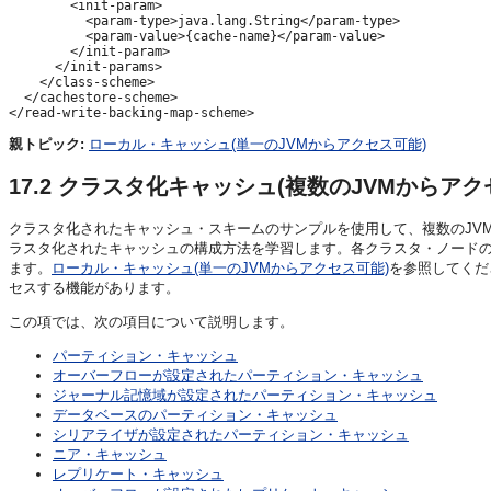
        <init-param>

          <param-type>java.lang.String</param-type>

          <param-value>{cache-name}</param-value>

        </init-param>

      </init-params>

    </class-scheme>

  </cachestore-scheme>

親トピック:
ローカル・キャッシュ(単一のJVMからアクセス可能)
17.2
クラスタ化キャッシュ(複数のJVMからアク
クラスタ化されたキャッシュ・スキームのサンプルを使用して、複数のJVM
ラスタ化されたキャッシュの構成方法を学習します。
各クラスタ・ノードの
ます。
ローカル・キャッシュ(単一のJVMからアクセス可能)
を参照してくだ
セスする機能があります。
この項では、次の項目について説明します。
パーティション・キャッシュ
オーバーフローが設定されたパーティション・キャッシュ
ジャーナル記憶域が設定されたパーティション・キャッシュ
データベースのパーティション・キャッシュ
シリアライザが設定されたパーティション・キャッシュ
ニア・キャッシュ
レプリケート・キャッシュ