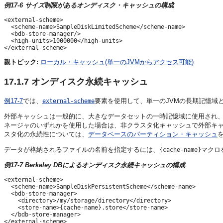
例17-6 サイズ制限があるオンディスク・キャッシュの構成
<external-scheme>

  <scheme-name>SampleDiskLimitedScheme</scheme-name>

  <bdb-store-manager/>

  <high-units>1000000</high-units>

親トピック:
ローカル・キャッシュ(単一のJVMからアクセス可能)
17.1.7
オンディスク永続キャッシュ
例17-7
では、
要素を使用して、単一のJVMの長期記憶域
external-scheme
外部キャッシュは一般的に、大きなデータセットの一時記憶域に使用され、
ネージャのいずれかを使用した場合は、非クラスタ化キャッシュで外部キ
スタ化の永続性については、
データベースのパーティション・キャッシュ
データが格納されるファイルの名前を指定するには、
マクロ
{cache-name}
例17-7 Berkeley DBによるオンディスク永続キャッシュの構成
<external-scheme>

  <scheme-name>SampleDiskPersistentScheme</scheme-name>

  <bdb-store-manager>

    <directory>/my/storage/directory</directory>

    <store-name>{cache-name}.store</store-name>

  </bdb-store-manager>
