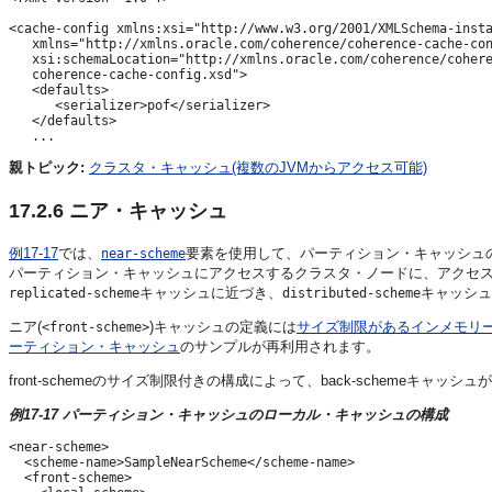
<cache-config xmlns:xsi="http://www.w3.org/2001/XMLSchema-insta
   xmlns="http://xmlns.oracle.com/coherence/coherence-cache-con
   xsi:schemaLocation="http://xmlns.oracle.com/coherence/cohere
   coherence-cache-config.xsd">

   <defaults>

      <serializer>pof</serializer>

   </defaults>

親トピック:
クラスタ・キャッシュ(複数のJVMからアクセス可能)
17.2.6
ニア・キャッシュ
例17-17
では、
要素を使用して、パーティション・キャッシュ
near-scheme
パーティション・キャッシュにアクセスするクラスタ・ノードに、アクセ
キャッシュに近づき、
キャッシュ
replicated-scheme
distributed-scheme
ニア(
)キャッシュの定義には
サイズ制限があるインメモリ
<front-scheme>
ーティション・キャッシュ
のサンプルが再利用されます。
front-schemeのサイズ制限付きの構成によって、back-schemeキ
例17-17 パーティション・キャッシュのローカル・キャッシュの構成
<near-scheme>

  <scheme-name>SampleNearScheme</scheme-name>

  <front-scheme>
