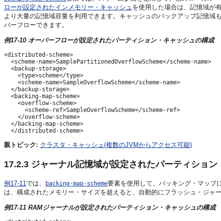
ローが設定されたインメモリー・キャッシュ
を使用した場合は、記憶域が
より大量の記憶域容量を利用できます。キャッシュのバックアップ記憶域
バーフローできます。
例17-10 オーバーフローが設定されたパーティション・キャッシュの構成
<distributed-scheme>

  <scheme-name>SamplePartitionedOverflowScheme</scheme-name>

  <backup-storage>

    <type>scheme</type>

    <scheme-name>SampleOverflowScheme</scheme-name>

  </backup-storage>

  <backing-map-scheme>

    <overflow-scheme>

      <scheme-ref>SampleOverflowScheme</scheme-ref>

    </overflow-scheme>

  </backing-map-scheme>

親トピック:
クラスタ・キャッシュ(複数のJVMからアクセス可能)
17.2.3
ジャーナル記憶域が設定されたパーティション
例17-11
では、
要素を使用して、バッキング・マップに
backing-map-scheme
は、構成されたメモリー・サイズを超えると、自動的にフラッシュ・ジャ
例17-11 RAMジャーナルが設定されたパーティション・キャッシュの構成