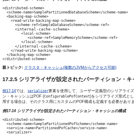
<distributed-scheme>

  <scheme-name>SamplePartitionedDatabaseScheme</scheme-name>

  <backing-map-scheme>

    <read-write-backing-map-scheme>

      <scheme-ref>SampleDatabaseScheme</scheme-ref>

internal-cache-scheme
      <
>

         <local-scheme>

            <scheme-ref>SampleMemoryScheme</scheme-ref>

         </local-scheme>

/internal-cache-scheme
      <
>

    </read-write-backing-map-scheme>

  </backing-map-scheme>

親トピック:
クラスタ・キャッシュ(複数のJVMからアクセス可能)
17.2.5
シリアライザが設定されたパーティション・キ
例17-14
では、
要素を使用して、ユーザー定義型のシリアライズ
serializer
ン・キャッシュはPOF (
)をシリアライズ形式と
ConfigurablePofContext
用する場合は、そのクラス用にカスタムのPOF構成も定義する必要があり
例17-14 シリアライザが設定されたパーティション・キャッシュの構成
<distributed-scheme>

  <scheme-name>SamplePartitionedPofScheme</scheme-name>

  <service-name>PartitionedPofCache</service-name>

  <serializer>
