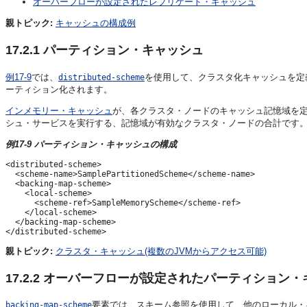
オーバーフローが設定されたレプリケート・キャッシュ
親トピック:
キャッシュの構成例
17.2.1
パーティション・キャッシュ
例17-9
では、
を使用して、クラスタ化キャッシュを定
distributed-scheme
ーティション化されます。
インメモリー・キャッシュ
が、各クラスタ・ノードのキャッシュ記憶域を
シュ・サービスを実行する、記憶域が有効なクラスタ・ノードの合計です
例17-9 パーティション・キャッシュの構成
<distributed-scheme>

  <scheme-name>SamplePartitionedScheme</scheme-name>

  <backing-map-scheme>

    <local-scheme>

      <scheme-ref>SampleMemoryScheme</scheme-ref>

    </local-scheme>

  </backing-map-scheme>

親トピック:
クラスタ・キャッシュ(複数のJVMからアクセス可能)
17.2.2
オーバーフローが設定されたパーティション・
要素では、スキーム参照を使用して、他のローカル・
backing-map-scheme