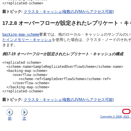
親トピック:
クラスタ・キャッシュ(複数のJVMからアクセス可能)
17.2.8
オーバーフローが設定されたレプリケート・キ
要素では、他のローカル・キャッシュのサンプルのい
backing-map-scheme
たインメモリー・キャッシュ
を使用した場合は、クラスタ・ノードのそれ
きます。
例17-19 オーバーフローが設定されたレプリケート・キャッシュの構成
<replicated-scheme>

  <scheme-name>SampleReplicatedOverflowScheme</scheme-name>

  <backing-map-scheme>

     <overflow-scheme>

        <scheme-ref>SampleOverflowScheme</scheme-ref>

     </overflow-scheme>

  </backing-map-scheme>

親トピック:
クラスタ・キャッシュ(複数のJVMからアクセス可能)
Copyright © 2008, 2021, O
前
次