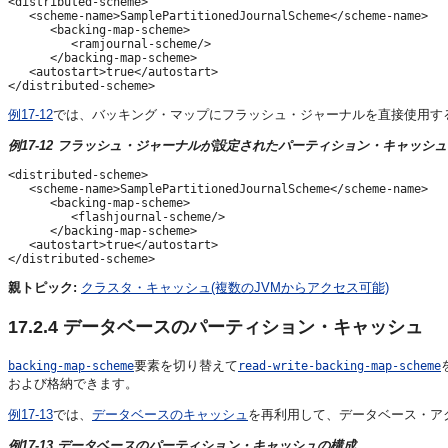
<distributed-scheme>

   <scheme-name>SamplePartitionedJournalScheme</scheme-name>

      <backing-map-scheme>

         <ramjournal-scheme/>

      </backing-map-scheme>

   <autostart>true</autostart>

例17-12
では、バッキング・マップにフラッシュ・ジャーナルを直接使用す
例17-12 フラッシュ・ジャーナルが設定されたパーティション・キャッシ
<distributed-scheme>

   <scheme-name>SamplePartitionedJournalScheme</scheme-name>

      <backing-map-scheme>

         <flashjournal-scheme/>

      </backing-map-scheme>

   <autostart>true</autostart>

親トピック:
クラスタ・キャッシュ(複数のJVMからアクセス可能)
17.2.4
データベースのパーティション・キャッシュ
要素を切り替えて
backing-map-scheme
read-write-backing-map-scheme
および格納できます。
例17-13
では、
データベースのキャッシュ
を再利用して、データベース・ア
例17-13 データベースのパーティション・キャッシュの構成