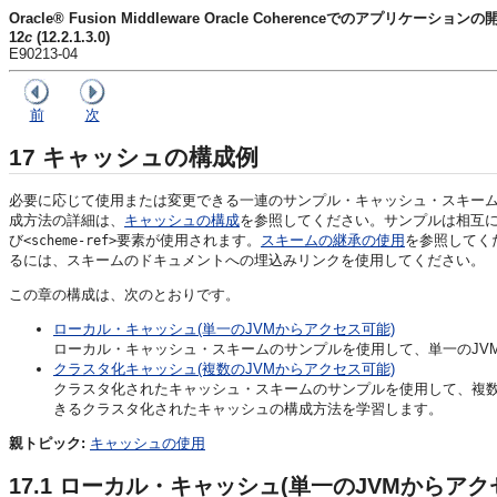
Oracle® Fusion Middleware Oracle Coherenceでのアプリケーションの
12
c
(12.2.1.3.0)
E90213-04
前
次
17
キャッシュの構成例
必要に応じて使用または変更できる一連のサンプル・キャッシュ・スキーム定
成方法の詳細は、
キャッシュの構成
を参照してください。サンプルは相互
び
要素が使用されます。
スキームの継承の使用
を参照してく
<scheme-ref>
るには、スキームのドキュメントへの埋込みリンクを使用してください。
この章の構成は、次のとおりです。
ローカル・キャッシュ(単一のJVMからアクセス可能)
ローカル・キャッシュ・スキームのサンプルを使用して、単一のJV
クラスタ化キャッシュ(複数のJVMからアクセス可能)
クラスタ化されたキャッシュ・スキームのサンプルを使用して、複数の
きるクラスタ化されたキャッシュの構成方法を学習します。
親トピック:
キャッシュの使用
17.1
ローカル・キャッシュ(単一のJVMからアク