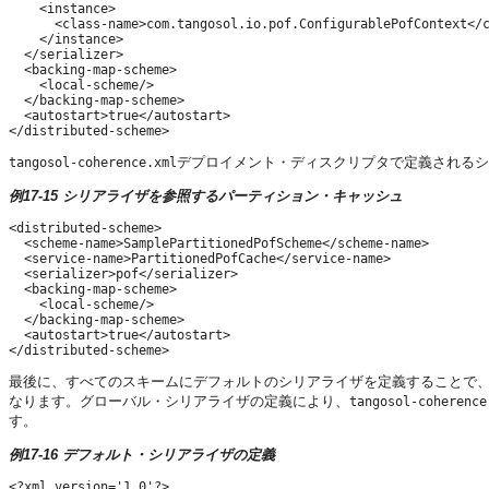
    <instance>

      <class-name>com.tangosol.io.pof.ConfigurablePofContext</c
    </instance>

  </serializer>

  <backing-map-scheme>

    <local-scheme/>

  </backing-map-scheme>

  <autostart>true</autostart>

デプロイメント・ディスクリプタで定義されるシ
tangosol-coherence.xml
例17-15 シリアライザを参照するパーティション・キャッシュ
<distributed-scheme>

  <scheme-name>SamplePartitionedPofScheme</scheme-name>

  <service-name>PartitionedPofCache</service-name>

  <serializer>pof</serializer>

  <backing-map-scheme>

    <local-scheme/>

  </backing-map-scheme>

  <autostart>true</autostart>

最後に、すべてのスキームにデフォルトのシリアライザを定義することで
なります。グローバル・シリアライザの定義により、
tangosol-coherence
す。
例17-16 デフォルト・シリアライザの定義
<?xml version='1.0'?>
