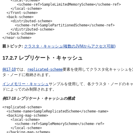
    <local-scheme>

       <scheme-ref>SampleLimitedMemoryScheme</scheme-ref>

    </local-scheme>

  </front-scheme>

  <back-scheme>

    <distributed-scheme>

      <scheme-ref>SamplePartitionedScheme</scheme-ref>

    </distributed-scheme>

  </back-scheme>

親トピック:
クラスタ・キャッシュ(複数のJVMからアクセス可能)
17.2.7
レプリケート・キャッシュ
例17-18
では、
要素を使用してクラスタ化キャッシュを
replicated-scheme
タ・ノードに格納されます。
インメモリー・キャッシュ
サンプルを使用して、各クラスタ・ノードのキャ
ドによってのみ制限されます。
例17-18 レプリケート・キャッシュの構成
<replicated-scheme>

  <scheme-name>SampleReplicatedScheme</scheme-name>

  <backing-map-scheme>

    <local-scheme>

      <scheme-ref>SampleMemoryScheme</scheme-ref>

    </local-scheme>

  </backing-map-scheme>
