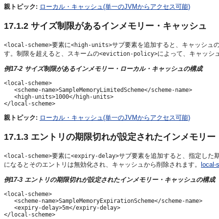
親トピック:
ローカル・キャッシュ(単一のJVMからアクセス可能)
17.1.2
サイズ制限があるインメモリー・キャッシュ
要素に
サブ要素を追加すると、キャッシュの
<local-scheme>
<high-units>
す。制限を超えると、スキームの
によって、キャッシ
<eviction-policy>
例17-2 サイズ制限があるインメモリー・ローカル・キャッシュの構成
<local-scheme>

   <scheme-name>SampleMemoryLimitedScheme</scheme-name>

   <high-units>1000</high-units>

親トピック:
ローカル・キャッシュ(単一のJVMからアクセス可能)
17.1.3
エントリの期限切れが設定されたインメモリー
要素に
サブ要素を追加すると、指定した
<local-scheme>
<expiry-delay>
になるとそのエントリは無効化され、キャッシュから削除されます。
local
例17-3 エントリの期限切れが設定されたインメモリー・キャッシュの構成
<local-scheme>

   <scheme-name>SampleMemoryExpirationScheme</scheme-name>

   <expiry-delay>5m</expiry-delay>
