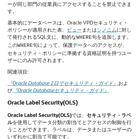
ーが同じ部門の従業員にアクセスすることを禁止できま
す。
基本的にデータベースは、Oracle VPDセキュリティ・
ポリシーが適用された表、
ビュー
または
シノニム
に対し
て発行されるSQL文に、動的な
句を追加します。
WHERE
この
句によって、保護データへのアクセスが、
WHERE
セキュリティ・ポリシーに準拠する資格証明を持つユー
ザーにのみ許可されます。
関連項目:
『Oracle Database 2日でセキュリティ・ガイド』
およ
び
『Oracle Databaseセキュリティ・ガイド』
Oracle Label Security(OLS)
Oracle Label Security(OLS)
では、
セキュリティ・ラベ
ル
を使用してデータ分類の割当てとアクセスの制御を行
うことができます。ラベルは、データまたはユーザーの
いずれかに割当て可能です。