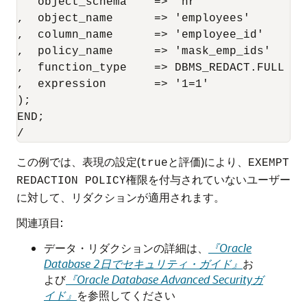
   object_schema    => 'hr'

,  object_name      => 'employees'

,  column_name      => 'employee_id'

,  policy_name      => 'mask_emp_ids'

,  function_type    => DBMS_REDACT.FULL

,  expression       => '1=1'

);

END;

この例では、表現の設定(
と評価)により、
true
EXEMPT
権限を付与されていないユーザー
REDACTION POLICY
に対して、リダクションが適用されます。
関連項目:
データ・リダクションの詳細は、
『Oracle
Database 2日でセキュリティ・ガイド』
お
よび
『Oracle Database Advanced Securityガ
イド』
を参照してください