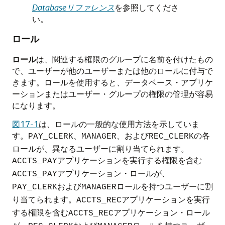
Databaseリファレンス
を参照してくださ
い。
ロール
ロール
は、関連する権限のグループに名前を付けたもの
で、ユーザーが他のユーザーまたは他のロールに付与で
きます。ロールを使用すると、データベース・アプリケ
ーションまたはユーザー・グループの権限の管理が容易
になります。
図17-1
は、ロールの一般的な使用方法を示していま
す。
、
、および
の各
PAY_CLERK
MANAGER
REC_CLERK
ロールが、異なるユーザーに割り当てられます。
アプリケーションを実行する権限を含む
ACCTS_PAY
アプリケーション・ロールが、
ACCTS_PAY
および
ロールを持つユーザーに割
PAY_CLERK
MANAGER
り当てられます。
アプリケーションを実行
ACCTS_REC
する権限を含む
アプリケーション・ロール
ACCTS_REC