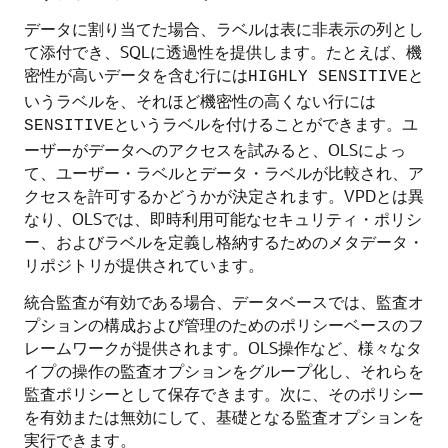
データに割り当てた場合、ラベルは表に非表示の列とし
て添付でき、SQLに透過性を提供します。たとえば、機
密性が高いデータを含む行には
と
HIGHLY SENSITIVE
いうラベルを、それほど機密性の高くない行には
というラベルを付けることができます。ユ
SENSITIVE
ーザーがデータへのアクセスを試みると、OLSによっ
て、ユーザー・ラベルとデータ・ラベルが比較され、ア
クセスを許可するかどうかが決定されます。VPDとは異
なり、OLSでは、即時利用可能なセキュリティ・ポリシ
ー、およびラベルを定義し格納するためのメタデータ・
リポジトリが提供されています。
統合監査が有効である場合、データベースでは、監査オ
プションの構成および管理のためのポリシーベースのフ
レームワークが提供されます。OLS操作など、様々なタ
イプの操作の監査オプションをグループ化し、それらを
監査ポリシーとして保存できます。次に、そのポリシー
を有効または無効にして、基礎となる監査オプションを
実行できます。