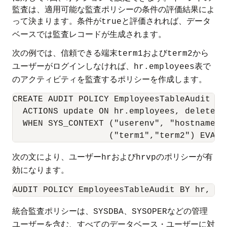
監査は、適用可能な監査ポリシーの条件の評価結果によ
って決まります。条件が
と評価されれば、データ
true
ベースでは監査レコードが生成されます。
次の例では、信頼できる端末
および
から
term1
term2
ユーザーがログインしなければ、
表で
hr.employees
のアクティビティを監査するポリシーを作成します。
CREATE AUDIT POLICY EmployeesTableAudit

  ACTIONS update ON hr.employees, delete ON
  WHEN SYS_CONTEXT ("userenv", "hostname") 
次の文により、ユーザー
および
のポリシーが有
hr
hrvp
効になります。
統合監査ポリシーは、
、
などの管理
SYSDBA
SYSOPER
ユーザーを含む、すべてのデータベース・ユーザーに対