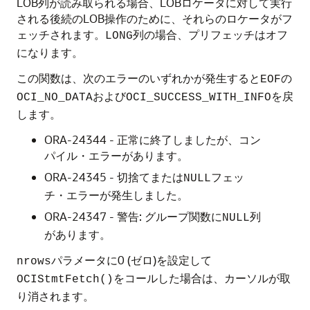
LOB列が読み取られる場合、LOBロケータに対して実行
される後続のLOB操作のために、それらのロケータがフ
ェッチされます。
列の場合、プリフェッチはオフ
LONG
になります。
この関数は、次のエラーのいずれかが発生すると
の
EOF
および
を戻
OCI_NO_DATA
OCI_SUCCESS_WITH_INFO
します。
ORA-24344 - 正常に終了しましたが、コン
パイル・エラーがあります。
ORA-24345 - 切捨てまたは
フェッ
NULL
チ・エラーが発生しました。
ORA-24347 - 警告: グループ関数に
列
NULL
があります。
パラメータに0 (ゼロ)を設定して
nrows
をコールした場合は、カーソルが取
OCIStmtFetch()
り消されます。