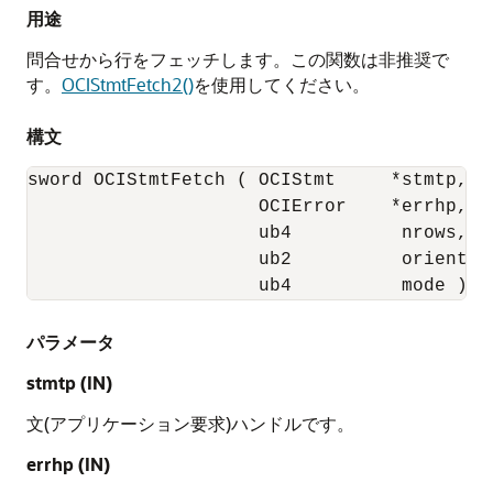
用途
問合せから行をフェッチします。この関数は非推奨で
す。
OCIStmtFetch2()
を使用してください。
構文
sword OCIStmtFetch ( OCIStmt     *stmtp,

                     OCIError    *errhp, 

                     ub4          nrows,

                     ub2          orientati
                     ub4          mode );
パラメータ
stmtp
(IN)
文(アプリケーション要求)ハンドルです。
errhp
(IN)