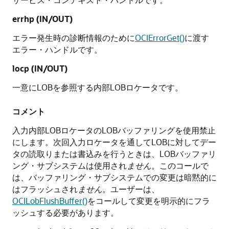
errhp (IN/OUT)
エラー発生時の診断情報のために
OCIErrorGet()
に渡す
エラー・ハンドルです。
locp (IN/OUT)
一意にLOBを参照する内部LOBロケータです。
コメント
入力内部LOBロケータのLOBバッファリングを使用禁止
にします。次回入力ロケータを通してLOBに対してデー
タの読取りまたは書込みを行うときは、LOBバッファリ
ング・サブシステムは使用され
ません
。このコールで
は、バッファリング・サブシステムでの変更は暗黙的に
はフラッシュされ
ません
。ユーザーは、
OCILobFlushBuffer()
をコールして変更を明示的にフラ
ッシュする必要があります。