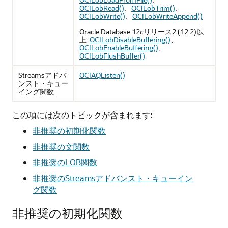
OCILobRead()
、
OCILobTrim()
、
OCILobWrite()
、
OCILobWriteAppend()
Oracle Database 12
c
リリース2 (12.2)以
上:
OCILobDisableBuffering()
、
OCILobEnableBuffering()
、
OCILobFlushBuffer()
Streamsアドバ
OCIAQListen()
ンスト・キュー
イング関数
この項には次のトピックが含まれます:
非推奨の初期化関数
非推奨の文関数
非推奨のLOB関数
非推奨のStreamsアドバンスト・キューイン
グ関数
非推奨の初期化関数