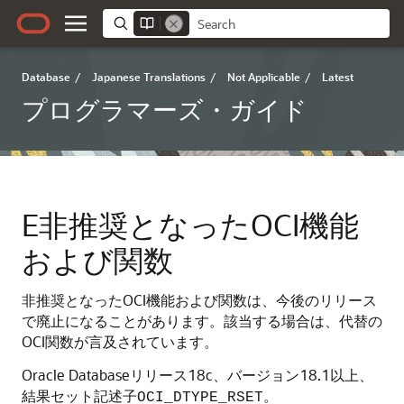
Database
/
Japanese Translations
/
Not Applicable
/
Latest
プログラマーズ・ガイド
E
非推奨となったOCI機能
および関数
非推奨となったOCI機能および関数は、今後のリリース
で廃止になることがあります。該当する場合は、代替の
OCI関数が言及されています。
Oracle Databaseリリース18c、バージョン18.1以上、
結果セット記述子
。
OCI_DTYPE_RSET