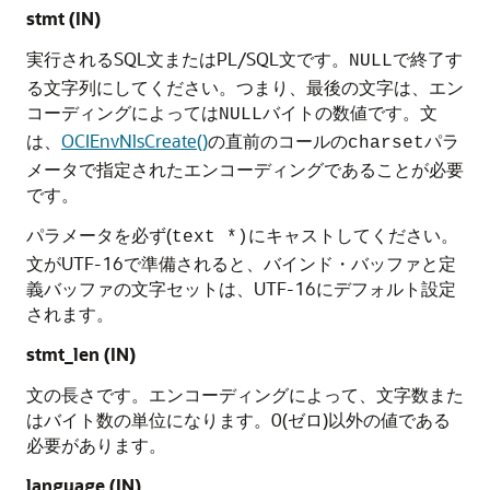
stmt
(IN)
実行されるSQL文またはPL/SQL文です。
で終了す
NULL
る文字列にしてください。つまり、最後の文字は、エン
コーディングによっては
バイトの数値です。文
NULL
は、
OCIEnvNlsCreate()
の直前のコールの
パラ
charset
メータで指定されたエンコーディングであることが必要
です。
パラメータを必ず(
にキャストしてください。
text *)
文がUTF-16で準備されると、バインド・バッファと定
義バッファの文字セットは、UTF-16にデフォルト設定
されます。
stmt_len
(IN)
文の長さです。エンコーディングによって、文字数また
はバイト数の単位になります。0(ゼロ)以外の値である
必要があります。
language
(IN)