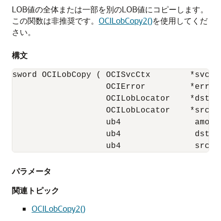
LOB値の全体または一部を別のLOB値にコピーします。
この関数は非推奨です。
OCILobCopy2()
を使用してくだ
さい。
構文
sword OCILobCopy ( OCISvcCtx        *svchp,
                   OCIError         *errhp,
                   OCILobLocator    *dst_lo
                   OCILobLocator    *src_lo
                   ub4               amount
                   ub4               dst_of
                   ub4               src_o
パラメータ
関連トピック
OCILobCopy2()