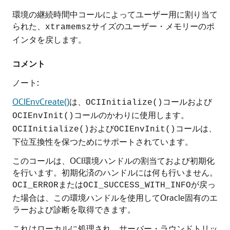
環境の継続時間中コールによってユーザー用に割り当て
られた、
サイズのユーザー・メモリーのポ
xtramemsz
インタを戻します。
コメント
ノート:
OCIEnvCreate()
は、
コールおよび
OCIInitialize()
コールのかわりに使用します。
OCIEnvInit()
および
コールは、
OCIInitialize()
OCIEnvInit()
下位互換性を保つためにサポートされています。
このコールは、OCI環境ハンドルの割当ておよび初期化
を行います。初期化済のハンドルには何も行いません。
または
が戻っ
OCI_ERROR
OCI_SUCCESS_WITH_INFO
た場合は、この環境ハンドルを使用してOracle固有のエ
ラーおよび診断を取得できます。
これはローカルに処理され、サーバー・ラウンドトリッ