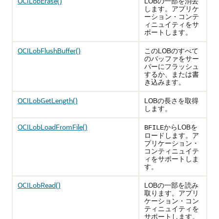
OCILobErase()
LOBの一部を消去
します。アプリケ
ーション・コンテ
ィニュイティをサ
ポートします。
OCILobFlushBuffer()
このLOBのすべて
のバッファをサー
バーにフラッシュ
するか、または書
き込みます。
OCILobGetLength()
LOBの長さを取得
します。
OCILobLoadFromFile()
からLOBを
BFILE
ロードします。ア
プリケーション・
コンティニュイテ
ィをサポートしま
す。
OCILobRead()
LOBの一部を読み
取ります。アプリ
ケーション・コン
ティニュイティを
サポートします。