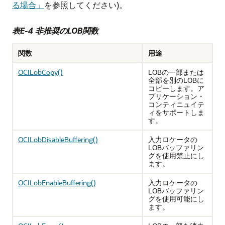
る場合」
を参照してください)。
表E-4 非推奨のLOB関数
関数
用途
OCILobCopy()
LOBの一部または
全部を別のLOBに
コピーします。ア
プリケーション・
コンティニュイテ
ィをサポートしま
す。
OCILobDisableBuffering()
入力ロケータの
LOBバッファリン
グを使用禁止にし
ます。
OCILobEnableBuffering()
入力ロケータの
LOBバッファリン
グを使用可能にし
ます。