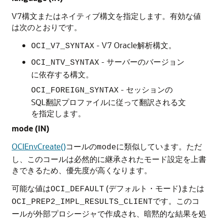
V7構文またはネイティブ構文を指定します。有効な値
は次のとおりです。
- V7 Oracle解析構文。
OCI_V7_SYNTAX
- サーバーのバージョン
OCI_NTV_SYNTAX
に依存する構文。
- セッションの
OCI_FOREIGN_SYNTAX
SQL翻訳プロファイルに従って翻訳される文
を指定します。
mode
(IN)
OCIEnvCreate()
コールの
に類似しています。ただ
mode
し、このコールは必然的に継承されたモード設定を上書
きできるため、優先度が高くなります。
可能な値は
(デフォルト・モード)または
OCI_DEFAULT
です。このコ
OCI_PREP2_IMPL_RESULTS_CLIENT
ールが外部プロシージャで作成され、暗黙的な結果を処