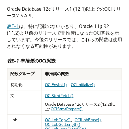
Oracle Database 12
c
リリース1 (12.1)以上でのOCIリリ
ース7.3 API。
表E-1
は、特に記載のないかぎり、Oracle 11
g
R2
(11.2)より前のリリースで非推奨になったOCI関数を示
しています。今後のリリースでは、これらの関数は使用
されなくなる可能性があります。
表E-1 非推奨のOCI関数
関数グループ
非推奨の関数
初期化
OCIEnvInit()
、
OCIInitialize()
文
OCIStmtFetch()
Oracle Database 12
c
リリース2 (12.2)以
上:
OCIStmtPrepare()
Lob
OCILobCopy()
、
OCILobErase()
、
OCILobGetLength()
、
OCILobLoadFromFile()
、