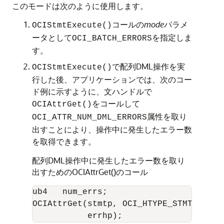
このモードは次のように使用します。
コールの
mode
パラメ
OCIStmtExecute()
ータとして
を指定しま
OCI_BATCH_ERRORS
す。
で配列DML操作を実
OCIStmtExecute()
行した後、アプリケーションでは、次のコー
ド例に示すように、文ハンドルで
をコールして
OCIAttrGet()
属性を取り
OCI_ATTR_NUM_DML_ERRORS
出すことにより、操作中に発生したエラー数
を取得できます。
配列DML操作中に発生したエラー数を取り
出すためのOCIAttrGet()のコール
ub4   num_errs;

OCIAttrGet(stmtp, OCI_HTYPE_STMT, &num