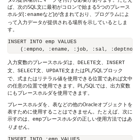
ば、次のSQL文に最初がコロンで始まる5つのプレース
ホルダ(
など)が含まれており、プログラムによ
:ename
って入力データが提供される場所を示しているとしま
す。
INSERT INTO emp VALUES

入力変数のプレースホルダは、
文、
DELETE
INSERT
文、
文、
文またはPL/SQLブロック
SELECT
UPDATE
で、式またはリテラル値を使用できる位置であれば文中
の任意の位置で使用できます。PL/SQLでは、出力変数
にもプレースホルダを使用できます。
プレースホルダを、表などの他のOracleオブジェクトを
表すために使用することはできません。たとえば、次に
示すのは、
プレースホルダの正しい使用方法では
あ
emp
りません
。
INSERT INTO :emp VALUES
