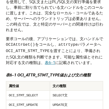
を使用して、SQL文またはPL/SQL文の実行準備を要求
し、事前に割り当てられている文ハンドルをこのコール
に渡します。これは、完全なローカル・コールであるた
め、サーバーへのラウンドトリップは必要ありません。
この時点では、文と特定のサーバーとの関連付けは行わ
れません。
要求コールの後、アプリケーションでは、文ハンドルで
をコールし、
パラメータへ
OCIAttrGet()
attrtype
を渡すことにより、準備され
OCI_ATTR_STMT_TYPE
たSQL文の種類を判断できます。可能な属性値とそれに
対応する文の種類は、
表6-1
に記載されています。
表6-1 OCI_ATTR_STMT_TYPE値および文の種類
属性値
文の種類
文
OCI_STMT_SELECT
SELECT
文
OCI_STMT_UPDATE
UPDATE