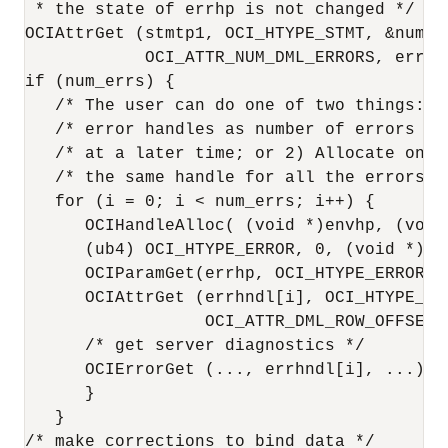
 * the state of errhp is not changed */

OCIAttrGet (stmtp1, OCI_HTYPE_STMT, &num_er
            OCI_ATTR_NUM_DML_ERRORS, errhp2
if (num_errs) {

   /* The user can do one of two things: 1
   /* error handles as number of errors an
   /* at a later time; or 2) Allocate one 
   /* the same handle for all the errors */
   for (i = 0; i < num_errs; i++) {

      OCIHandleAlloc( (void *)envhp, (void 
      (ub4) OCI_HTYPE_ERROR, 0, (void *) 0)
      OCIParamGet(errhp, OCI_HTYPE_ERROR, 
      OCIAttrGet (errhndl[i], OCI_HTYPE_ER
                  OCI_ATTR_DML_ROW_OFFSET, 
      /* get server diagnostics */

      OCIErrorGet (..., errhndl[i], ...);

      }

   }

/* make corrections to bind data */
