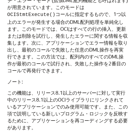
チ・エラー・モード
(
拡張DML配列
機能とも呼ばれます)
が用意されています。このモードは
コールに指定するもので、1つ以
OCIStmtExecute()
上のエラーが発生する場合のDML配列処理を単純化し
ます。このモードでは、OCIはすべての行の挿入、更新
または削除を試行し、発生したエラーに関する情報を収
集します。次に、アプリケーションでエラー情報を取り
出し、最初のコールで失敗した任意のDML操作を再実
行できます。この方法では、配列内のすべてのDML操
作が最初のコールで試行され、失敗した操作を2番目の
コールで再発行できます。
ノート:
この機能は、リリース8.1以上のサーバーに対して実行
中のリリース8.1以上のOCIライブラリにリンクされて
いるアプリケーションでのみ使用可能です。また、この
項で説明している新しいプログラム・ロジックを反映す
るために、アプリケーションを再コーディングする必要
があります。