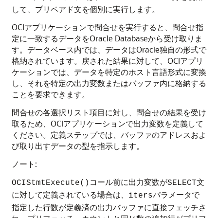
して、プリペアド文を個別に実行します。
OCIアプリケーションで問合せを実行すると、問合せ指
定に一致するデータをOracle Databaseから受け取りま
す。データベース内では、データはOracle独自の形式で
格納されています。戻された結果に対して、OCIアプリ
ケーションでは、データを特定のホスト言語形式に変換
し、それを特定の出力変数またはバッファ内に格納する
ことを要求できます。
問合せの各選択リスト項目に対し、問合せの結果を受け
取るため、OCIアプリケーションで出力変数を定義して
ください。定義ステップでは、バッファのアドレスおよ
び取り出すデータの型を指示します。
ノート:
コール前に出力変数が
文
OCIStmtExecute()
SELECT
に対して定義されている場合は、
パラメータで
iters
指定した行数が定義済の出力バッファに直接フェッチさ