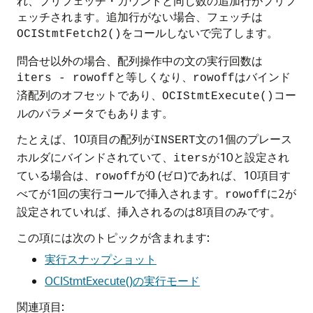
れ、プリフェッチ・カウントと同じ数の追加行がプリフ
ェッチされます。追加行がない場合、フェッチは
をコールしないで完了します。
OCIStmtFetch2()
問合せ以外の場合、配列操作中の文の実行回数は
と等しくなり、
はバインド
iters - rowoff
rowoff
済配列のオフセットであり、
コー
OCIStmtExecute()
ルのパラメータでもあります。
たとえば、10項目の配列が
文の1個のプレース
INSERT
ホルダにバインドされていて、
が10と設定され
iters
ている場合は、
が0 (ゼロ)であれば、10項目す
rowoff
べてが1回の実行コールで挿入されます。
に2が
rowoff
設定されていれば、挿入されるのは8項目のみです。
この項には次のトピックが含まれます:
実行スナップショット
OCIStmtExecute()の実行モード
関連項目: