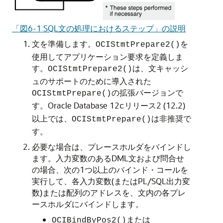
「図6-1 SQL文の処理におけるステップ」の説明
文を準備します。
を
OCIStmtPrepare2()
使用してアプリケーション要求を定義しま
す。
は、文キャッシ
OCIStmtPrepare2()
ュのサポートのために導入された
の拡張バージョンで
OCIStmtPrepare()
す。Oracle Database 12
リリース2 (12.2)
c
以上では、
は非推奨で
OCIStmtPrepare()
す。
必要な場合は、プレースホルダをバインドし
ます。入力変数のあるDML文および問合せ
の場合、次の1つ以上のバインド・コールを
実行して、各入力変数(またはPL/SQL出力変
数)または配列のアドレスを、文内の各プレ
ースホルダにバインドします。
または
OCIBindByPos2()