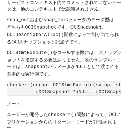
サービス・コンテキスト内でコミットされていないデー
タは、他のコンテキストでは認識
されません。
および
パラメータのデータ型は、
snap_out
snap_in
どちらも
です。OCISnapshotは、
OCISnapshot
関数によって割り当てられ
OCIDescriptorAlloc()
るOCIスナップショット記述子です。
をコールする際には、
スナップシ
OCIStmtExecute()
ョット
を指定する必要はありません。次のサンプル・コ
ードは、
パラメータが
として渡される
snapshot
NULL
基本的な実行例です。
checkerr(errhp, OCIStmtExecute(svchp, stmt
ノート:
ユーザーが開発した
関数によって、OCIア
checkerr()
プリケーションからのリターン・コードが評価されま