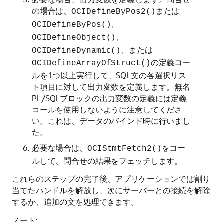
の場合は、
または
OCIDefineByPos2()
、
OCIDefineByPos()
、
OCIDefineObject()
、または
OCIDefineDynamic()
の定義コー
OCIDefineArrayOfStruct()
ルを1つ以上実行して、SQL文の各選択リス
ト項目に対して出力変数を定義します。無名
PL/SQLブロックの出力変数の定義には定義
コールを使用しないように注意してくださ
い。これは、データのバインド時に行いまし
た。
必要な場合は、
をコー
OCIStmtFetch2()
ルして、問合せの結果をフェッチします。
これらのステップの完了後、アプリケーションでは割り
当てたハンドルを解放し、次にサーバーとの接続を解除
するか、追加の文を処理できます。
ノート: