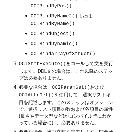
OCIBindByPos()
または
OCIBindByName2()
OCIBindByName()
OCIBindObject()
OCIBindDynamic()
OCIBindArrayOfStruct()
をコールして文を実行
OCIStmtExecute()
します。DDL文の場合は、これ以降のステッ
プは必要ありません。
必要な場合は、
および
OCIParamGet()
を使用して、選択リスト項
OCIAttrGet()
目を記述します。このステップはオプション
で、選択リスト項目の数および各項目の属性
(長さやデータ型など)がコンパイル時にわか
っている場合には、必要ありません。
必要な場合、出力変数を定義します。問合せ