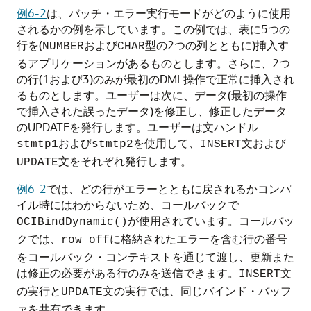
例6-2
は、バッチ・エラー実行モードがどのように使用
されるかの例を示しています。この例では、表に5つの
行を(
および
型の2つの列とともに)挿入す
NUMBER
CHAR
るアプリケーションがあるものとします。さらに、2つ
の行(1および3)のみが最初のDML操作で正常に挿入され
るものとします。ユーザーは次に、データ(最初の操作
で挿入された誤ったデータ)を修正し、修正したデータ
のUPDATEを発行します。ユーザーは文ハンドル
および
を使用して、
文および
stmtp1
stmtp2
INSERT
文をそれぞれ発行します。
UPDATE
例6-2
では、どの行がエラーとともに戻されるかコンパ
イル時にはわからないため、コールバックで
が使用されています。コールバッ
OCIBindDynamic()
クでは、
に格納されたエラーを含む行の番号
row_off
をコールバック・コンテキストを通じて渡し、更新また
は修正の必要がある行のみを送信できます。
文
INSERT
の実行と
文の実行では、同じバインド・バッフ
UPDATE
ァを共有できます。