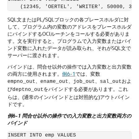
SQL文またはPL/SQLブロックの各プレースホルダに対
して、プログラム内の変数のアドレスをプレースホルダ
にバインドするOCIルーチンをコールする必要がありま
す。文を実行すると、プログラムで入力変数またはバイ
ンド変数に入れたデータが読み取られ、それがSQL文で
サーバーに渡されます。
バインドは、問合せ以外の操作では入力変数と出力変数
の両方に使用されます。
例6-1
では、変数
、
、
、
およ
empno_out
ename_out
job_out
sal_out
び
をバインドする必要があります。これ
deptno_out
らは、(通常のインバインドとは対照的な)アウトバイン
ドです。
例6-1 問合せ以外の操作での入力変数と出力変数両方の
バインド
INSERT INTO emp VALUES
