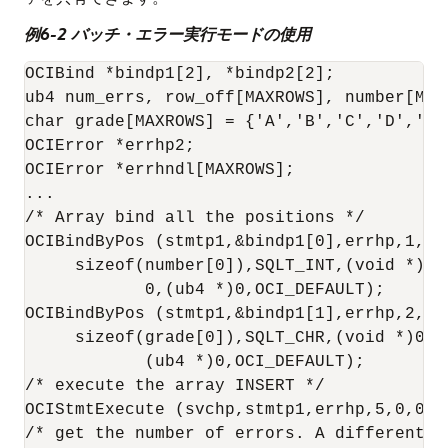
例6-2 バッチ・エラー実行モードの使用
OCIBind *bindp1[2], *bindp2[2];

ub4 num_errs, row_off[MAXROWS], number[MAX
char grade[MAXROWS] = {'A','B','C','D','E'}
OCIError *errhp2;

OCIError *errhndl[MAXROWS];

...

/* Array bind all the positions */

OCIBindByPos (stmtp1,&bindp1[0],errhp,1,(vo
     sizeof(number[0]),SQLT_INT,(void *)0,
            0,(ub4 *)0,OCI_DEFAULT);

OCIBindByPos (stmtp1,&bindp1[1],errhp,2,(vo
     sizeof(grade[0]),SQLT_CHR,(void *)0, 
            (ub4 *)0,OCI_DEFAULT);

/* execute the array INSERT */

OCIStmtExecute (svchp,stmtp1,errhp,5,0,0,0
/* get the number of errors. A different e