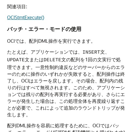
関連項目:
OCIStmtExecute()
バッチ・エラー・モードの使用
OCIでは、配列DML操作を実行できます。
たとえば、アプリケーションでは、
文、
INSERT
文または
文の配列を1回の文実行で処
UPDATE
DELETE
理できます。一意性制約違反などのサーバーからのエラ
ーのために操作のいずれかが失敗すると、配列操作は終
了し、OCIはエラーを戻します。その場合、配列内の残
りの行はすべて無視されます。このため、アプリケーシ
ョンでは残りの配列を再実行する必要があり、さらにエ
ラーが発生した場合は、この処理全体を再度繰り返すこ
とが必要で、これによって追加のラウンドトリップが発
生します。
配列DML操作を容易に処理するために、OCIでは
バッ