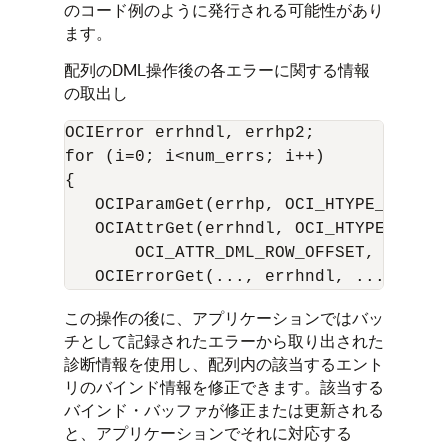
のコード例のように発行される可能性があり
ます。
配列のDML操作後の各エラーに関する情報
の取出し
OCIError errhndl, errhp2;

for (i=0; i<num_errs; i++)

{

   OCIParamGet(errhp, OCI_HTYPE_ERROR,
   OCIAttrGet(errhndl, OCI_HTYPE_ERROR
       OCI_ATTR_DML_ROW_OFFSET, errhp2)
この操作の後に、アプリケーションではバッ
チとして記録されたエラーから取り出された
診断情報を使用し、配列内の該当するエント
リのバインド情報を修正できます。該当する
バインド・バッファが修正または更新される
と、アプリケーションでそれに対応する