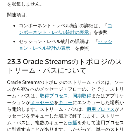
を収集しません。
関連項目:
コンポーネント・レベル統計の詳細は、
「
コ
ンポーネント・レベル統計の表示
」
を参照
セッション・レベル統計の詳細は、
「
セッシ
ョン・レベル統計の表示
」
を参照
23.3
Oracle Streamsのトポロジのス
トリーム・パスについて
Oracle Streamsのトポロジのストリーム・パスは、ソー
スから宛先へのメッセージ・フローのことです。ストリ
ーム・パスは、
取得プロセス
、
同期取得
またはアプリケ
ーションが
メッセージ
を
キュー
にエンキューした場所か
ら開始します。ストリーム・パスは、
適用プロセス
がメ
ッセージをデキューした場所で終了します。ストリー
ム・パスは、複数のキューと
伝播
を介して適用プロセス
に到達することがあります。したがって、単一のストリ