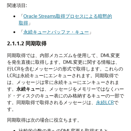
関連項目:
「
Oracle Streams取得プロセスによる暗黙的
取得
」
「
永続キューとバッファ・キュー
」
2.1.1.2
同期取得
同期取得では、内部メカニズムを使用して、DML変更
を発生直後に取得します。DML変更に関する情報は、
行LCRを含むメッセージの形式で取得します。これらの
LCRは永続キューにエンキューされます。同期取得で
は、メッセージは常に永続キューにエンキューされま
す。
永続キュー
は、メッセージをメモリーではなくハー
ド・ディスクのキュー表にのみ格納するキューの一部で
す。同期取得で取得されるメッセージは、
永続LCR
で
す。
同期取得は次の場合に役立ちます。
比較的少数の表へのDML変更を取得すると