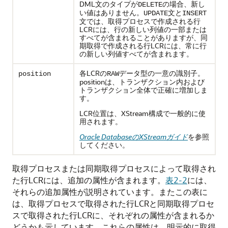
DML文のタイプが
の場合、新し
DELETE
い値はありません。
文と
UPDATE
INSERT
文では、取得プロセスで作成される行
LCRには、行の新しい列値の一部または
すべてが含まれることがありますが、同
期取得で作成される行LCRには、常に行
の新しい列値すべてが含まれます。
各LCRの
データ型の一意の識別子。
position
RAW
positionは、トランザクション内および
トランザクション全体で正確に増加しま
す。
LCR位置は、XStream構成で一般的に使
用されます。
Oracle DatabaseのXStreamガイド
を参照
してください。
取得プロセスまたは同期取得プロセスによって取得され
た行LCRには、追加の属性が含まれます。
表2-2
には、
それらの追加属性が説明されています。またこの表に
は、取得プロセスで取得された行LCRと同期取得プロセ
スで取得された行LCRに、それぞれの属性が含まれるか
どうかも示しています。これらの属性は、明示的に取得