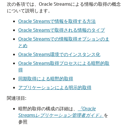
次の各項では、Oracle Streamsによる情報の取得の概念
について説明します。
Oracle Streamsで情報を取得する方法
Oracle Streamsで取得される情報のタイプ
Oracle Streamsでの情報取得オプションのま
とめ
Oracle Streams環境でのインスタンス化
Oracle Streams取得プロセスによる暗黙的取
得
同期取得による暗黙的取得
アプリケーションによる明示的取得
関連項目:
暗黙的取得の構成の詳細は、
『Oracle
Streamsレプリケーション管理者ガイド』
を
参照