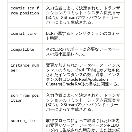
入力位置によって決定された、トランザ
commit_scn_f
クションのコミット・システム変更番号
rom_position
(SCN)。XStreamアウトバウンド・サー
バーによって生成される。
LCRが属するトランザクションのコミッ
commit_time
ト時間。
そのLCRのサポートに必要なデータベー
compatible
スの最小互換レベル。
変更が加えられたデータベース・インス
instance_num
タンスのうち、そのLCR内にカプセル化
ber
されたインスタンスの数。通常、インス
タンス数はOracle Real Application
Clusters(Oracle RAC)の構成に関連する。
入力位置によって決定された、トランザ
scn_from_pos
クションのコミット・システム変更番号
ition
(SCN)。XStreamアウトバウンド・サー
バーによって生成される。
取得プロセスによって取得されたLCR内
source_time
の変更がソース・データベースのREDO
ログ内に生成された時刻か、または永続