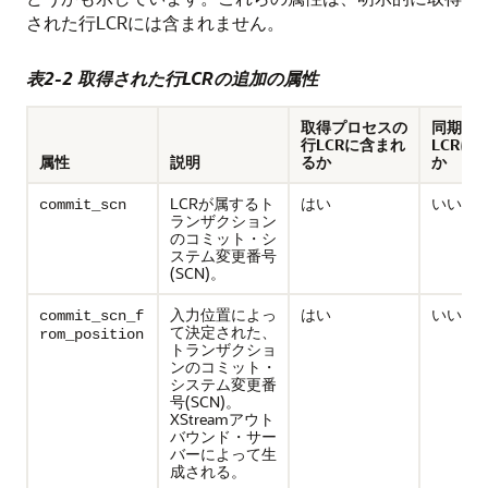
された行LCRには含まれません。
表2-2 取得された行LCRの追加の属性
取得プロセスの
同期取
行LCRに含まれ
LCRに
属性
説明
るか
か
LCRが属するト
はい
いいえ
commit_scn
ランザクション
のコミット・シ
ステム変更番号
(SCN)。
入力位置によっ
はい
いいえ
commit_scn_f
て決定された、
rom_position
トランザクショ
ンのコミット・
システム変更番
号(SCN)。
XStreamアウト
バウンド・サー
バーによって生
成される。