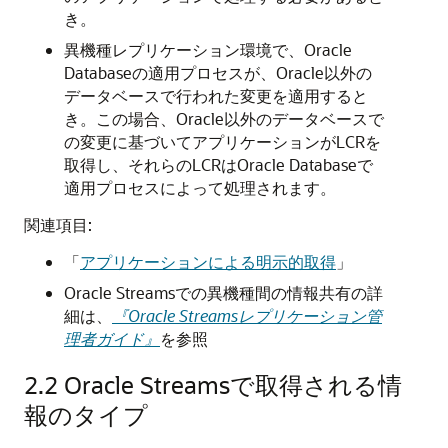
き。
異機種レプリケーション環境で、Oracle
Databaseの適用プロセスが、Oracle以外の
データベースで行われた変更を適用すると
き。この場合、Oracle以外のデータベースで
の変更に基づいてアプリケーションがLCRを
取得し、それらのLCRはOracle Databaseで
適用プロセスによって処理されます。
関連項目:
「
アプリケーションによる明示的取得
」
Oracle Streamsでの異機種間の情報共有の詳
細は、
『Oracle Streamsレプリケーション管
理者ガイド』
を参照
2.2
Oracle Streamsで取得される情
報のタイプ