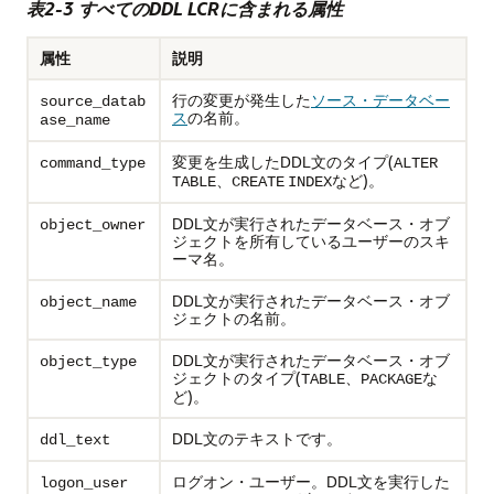
表2-3 すべてのDDL LCRに含まれる属性
属性
説明
行の変更が発生した
ソース・データベー
source_datab
ス
の名前。
ase_name
変更を生成したDDL文のタイプ(
command_type
ALTER
、
など)。
TABLE
CREATE
INDEX
DDL文が実行されたデータベース・オブ
object_owner
ジェクトを所有しているユーザーのスキ
ーマ名。
DDL文が実行されたデータベース・オブ
object_name
ジェクトの名前。
DDL文が実行されたデータベース・オブ
object_type
ジェクトのタイプ(
、
な
TABLE
PACKAGE
ど)。
DDL文のテキストです。
ddl_text
ログオン・ユーザー。DDL文を実行した
logon_user