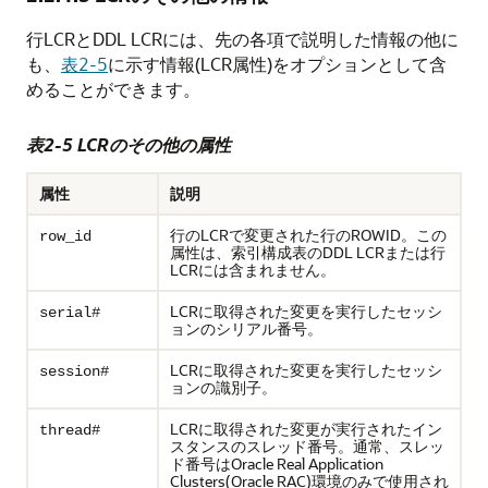
行LCRとDDL LCRには、先の各項で説明した情報の他に
も、
表2-5
に示す情報(LCR属性)をオプションとして含
めることができます。
表2-5 LCRのその他の属性
属性
説明
行のLCRで変更された行のROWID。この
row_id
属性は、索引構成表のDDL LCRまたは行
LCRには含まれません。
LCRに取得された変更を実行したセッシ
serial#
ョンのシリアル番号。
LCRに取得された変更を実行したセッシ
session#
ョンの識別子。
LCRに取得された変更が実行されたイン
thread#
スタンスのスレッド番号。通常、スレッ
ド番号はOracle Real Application
Clusters(Oracle RAC)環境のみで使用され