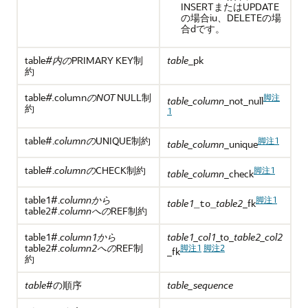
INSERTまたはUPDATE
の場合iu、DELETEの場
合dです。
table
#内の
PRIMARY KEY制
table
_pk
約
table
#.
column
のNOT
NULL制
脚注
table_column
_not_null
約
1
table
#.
columnの
UNIQUE制約
脚注1
table_column
_unique
table
#.
columnの
CHECK制約
脚注1
table_column
_check
table1
#.
columnから
脚注1
table1
table2
_fk
_to_
table2
#.
columnへの
REF制約
table1
#.
column1から
table1_col1
_to_
table2_col2
table2
#.
column2への
REF制
脚注1
脚注2
_fk
約
table
#の順序
table_sequence