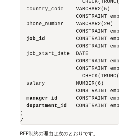
                    CHECK(TRUNC(hire_d
  country_code    VARCHAR2(5)

                  CONSTRAINT emp_count
  phone_number    VARCHAR2(20)

                  CONSTRAINT emp_phone
job_id
          CONSTRAINT emp_job_i
                  CONSTRAINT emp_jobs_
  job_start_date  DATE

                  CONSTRAINT emp_job_s
                  CONSTRAINT emp_job_st
                    CHECK(TRUNC(JOB_ST
  salary          NUMBER(6)

                  CONSTRAINT emp_salar
manager_id
      CONSTRAINT emp_mgr_t
department_id
   CONSTRAINT emp_to_de
)

REF制約の理由は次のとおりです。