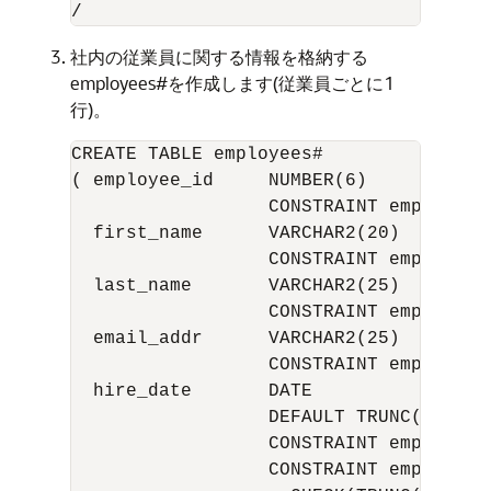
社内の従業員に関する情報を格納する
employees#を作成します(従業員ごとに1
行)。
CREATE TABLE employees#

( employee_id     NUMBER(6)

                  CONSTRAINT employees_
  first_name      VARCHAR2(20)

                  CONSTRAINT emp_first
  last_name       VARCHAR2(25)

                  CONSTRAINT emp_last_
  email_addr      VARCHAR2(25) 

                  CONSTRAINT emp_email
  hire_date       DATE

                  DEFAULT TRUNC(SYSDATE
                  CONSTRAINT emp_hire_
                  CONSTRAINT emp_hire_d