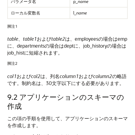
パラメータ名
p_
name
ローカル変数名
l_
name
脚注1
table
、
table1
および
table2
は、employeesの場合はemp
に、departmentsの場合はdeptに、job_historyの場合は
job_histに短縮されます。
脚注2
col1
および
col2
は、列名
column1
および
column2
の略語
です。制約名は、30文字以下にする必要があります。
9.2
アプリケーションのスキーマの
作成
この項の手順を使用して、アプリケーションのスキーマ
を作成します。