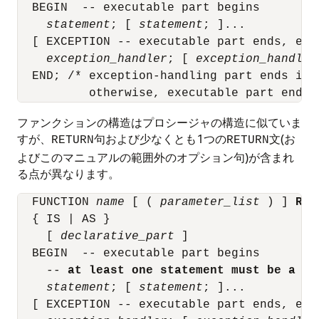
  BEGIN  -- executable part begins

statement
; [ 
statement
; ]...

  [ EXCEPTION -- executable part ends, exc
exception_handler
; [ 
exception_handler
  END; /* exception-handling part ends if i
ファンクションの構造はプロシージャの構造に似ていま
すが、
句および少なくとも1つの
文(お
RETURN
RETURN
よびこのマニュアルの範囲外のオプション句)が含まれ
る点が異なります。
  FUNCTION 
name
 [ ( 
parameter_list
 ) ] 
RET
  { IS | AS }

    [ 
declarative_part
 ]

  BEGIN  -- executable part begins

    -- 
at least one statement must be a RE
statement
; [ 
statement
; ]...

  [ EXCEPTION -- executable part ends, exc