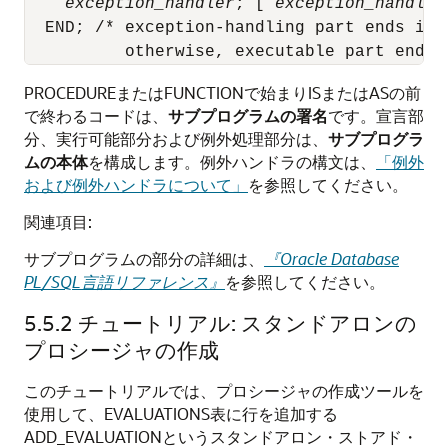
exception_handler
; [ 
exception_handler
  END; /* exception-handling part ends if i
PROCEDURE
または
FUNCTION
で始まり
IS
または
AS
の前
で終わるコードは、
サブプログラムの署名
です。宣言部
分、実行可能部分および例外処理部分は、
サブプログラ
ムの本体
を構成します。
例外ハンドラ
の構文は、
「例外
および例外ハンドラについて」
を参照してください。
関連項目:
サブプログラムの部分の詳細は、
『Oracle Database
PL/SQL言語リファレンス』
を参照してください。
5.5.2
チュートリアル: スタンドアロンの
プロシージャの作成
このチュートリアルでは、プロシージャの作成ツールを
使用して、EVALUATIONS表に行を追加する
ADD_EVALUATIONというスタンドアロン・ストアド・