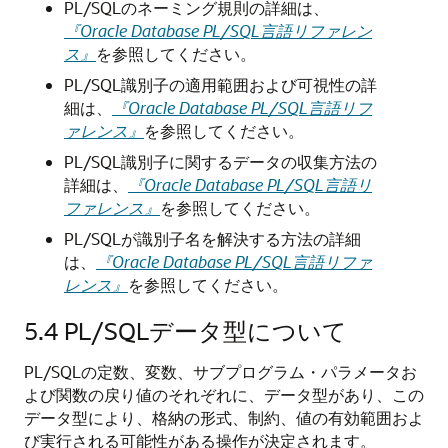
PL/SQLのネーミング規則の詳細は、
『Oracle Database PL/SQL言語リファレン
ス』
を参照してください。
PL/SQL識別子の適用範囲および可視性の詳
細は、
『Oracle Database PL/SQL言語リフ
ァレンス』
を参照してください。
PL/SQL識別子に関するデータの収集方法の
詳細は、
『Oracle Database PL/SQL言語リ
ファレンス』
を参照してください。
PL/SQLが識別子名を解決する方法の詳細
は、
『Oracle Database PL/SQL言語リファ
レンス』
を参照してください。
5.4
PL/SQLデータ型について
PL/SQLの定数、変数、サブプログラム・パラメータお
よび関数の戻り値のそれぞれに、データ型があり、この
データ型により、格納の形式、制約、値の有効範囲およ
び実行される可能性がある操作が決定されます。