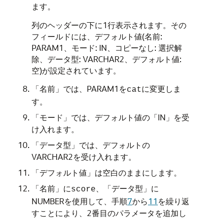
ます。
列のヘッダーの下に1行表示されます。その
フィールドには、デフォルト値(
名前
:
PARAM1、
モード
:
IN
、
コピーなし
: 選択解
除、
データ型
:
VARCHAR2
、
デフォルト値
:
空)が設定されています。
「名前」
では、PARAM1を
に変更しま
cat
す。
「モード」
では、デフォルト値の
「IN」
を受
け入れます。
「データ型」
では、デフォルトの
VARCHAR2
を受け入れます。
「デフォルト値」
は空白のままにします。
「名前」
に
、
「データ型」
に
score
NUMBER
を使用して、手順
7
から
11
を繰り返
すことにより、2番目のパラメータを追加し