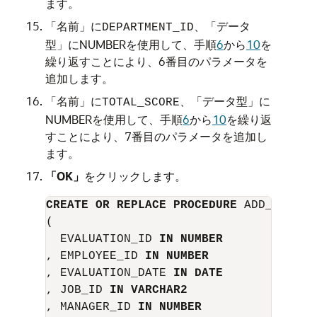
ます。
「名前」
に
、
「データ
DEPARTMENT_ID
型」
に
NUMBER
を使用して、手順
6
から
10
を
繰り返すことにより、6番目のパラメータを
追加します。
「名前」
に
、
「データ型」
に
TOTAL_SCORE
NUMBER
を使用して、手順
6
から
10
を繰り返
すことにより、7番目のパラメータを追加し
ます。
「OK」
をクリックします。
CREATE OR REPLACE PROCEDURE
 ADD_EVALUAT
(

  EVALUATION_ID 
IN NUMBER
, EMPLOYEE_ID 
IN NUMBER
, EVALUATION_DATE 
IN DATE
, JOB_ID 
IN VARCHAR2
, MANAGER_ID 
IN NUMBER