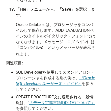
「File」メニューから、
「Save」
を選択しま
す。
Oracle Databaseは、プロシージャをコンパ
イルして保存します。
ADD_EVALUATION
ペ
インのタイトルがイタリック・フォントでは
なくなります。
メッセージ - ログ
ペインには
というメッセージが表示さ
「コンパイル済」
れます。
関連項目:
SQL Developerを使用してスタンドアロン・
プロシージャを作成する別の例は、
『Oracle
SQL Developerユーザーズ・ガイド』
を参照
してください。
CREATE PROCEDURE
文に適用される一般情
報は、
"
「データ定義言語(DDL)文について」
を参照してください。