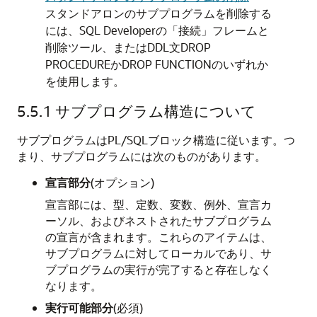
スタンドアロンのサブプログラムを削除する
には、SQL Developerの
「接続」
フレームと
削除ツール、またはDDL文
DROP
PROCEDURE
か
DROP FUNCTION
のいずれか
を使用します。
5.5.1
サブプログラム構造について
サブプログラムはPL/SQLブロック構造に従います。つ
まり、サブプログラムには次のものがあります。
宣言部分
(オプション)
宣言部には、型、定数、変数、例外、宣言カ
ーソル、およびネストされたサブプログラム
の宣言が含まれます。これらのアイテムは、
サブプログラムに対してローカルであり、サ
ブプログラムの実行が完了すると存在しなく
なります。
実行可能部分
(必須)