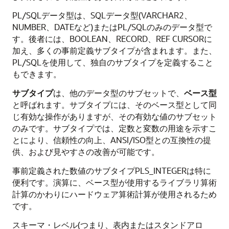
PL/SQLデータ型は、SQLデータ型(
VARCHAR2
、
NUMBER
、
DATE
など)またはPL/SQLのみのデータ型で
す。後者には、
BOOLEAN
、
RECORD
、
REF CURSOR
に
加え、多くの事前定義サブタイプが含まれます。また、
PL/SQLを使用して、独自のサブタイプを定義すること
もできます。
サブタイプ
は、他のデータ型のサブセットで、
ベース型
と呼ばれます。サブタイプには、そのベース型として同
じ有効な操作がありますが、その有効な値のサブセット
のみです。サブタイプでは、定数と変数の用途を示すこ
とにより、信頼性の向上、ANSI/ISO型との互換性の提
供、および見やすさの改善が可能です。
事前定義された数値のサブタイプ
PLS_INTEGER
は特に
便利です。演算に、ベース型が使用するライブラリ算術
計算のかわりにハードウェア算術計算が使用されるため
です。
スキーマ・レベル(つまり、表内またはスタンドアロ