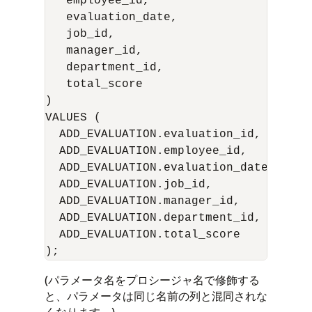
   employee_id,

   evaluation_date,

   job_id,

   manager_id,

   department_id,

   total_score 

)

VALUES (

  ADD_EVALUATION.evaluation_id,

  ADD_EVALUATION.employee_id,

  ADD_EVALUATION.evaluation_date,

  ADD_EVALUATION.job_id,

  ADD_EVALUATION.manager_id,

  ADD_EVALUATION.department_id,

  ADD_EVALUATION.total_score

(パラメータ名をプロシージャ名で修飾する
と、パラメータは同じ名前の列と混同されな
くなります。)