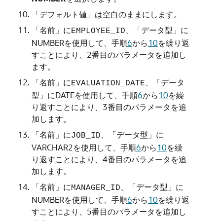
「デフォルト値」
は空白のままにします。
「名前」
に
、
「データ型」
に
EMPLOYEE_ID
NUMBER
を使用して、手順
6
から
10
を繰り返
すことにより、2番目のパラメータを追加し
ます。
「名前」
に
、
「データ
EVALUATION_DATE
型」
に
DATE
を使用して、手順
6
から
10
を繰
り返すことにより、3番目のパラメータを追
加します。
「名前」
に
、
「データ型」
に
JOB_ID
VARCHAR2
を使用して、手順
6
から
10
を繰
り返すことにより、4番目のパラメータを追
加します。
「名前」
に
、
「データ型」
に
MANAGER_ID
NUMBER
を使用して、手順
6
から
10
を繰り返
すことにより、5番目のパラメータを追加し