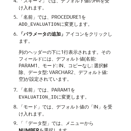
「スキーマ」
では、デフォルト値のHRを受
け入れます。
「名前」
では、PROCEDURE1を
に変更します。
ADD_EVALUATION
「パラメータの追加」
アイコンをクリックし
ます。
列のヘッダーの下に1行表示されます。その
フィールドには、デフォルト値(
名前
:
PARAM1、
モード
:
IN
、
コピーなし
: 選択解
除、
データ型
:
VARCHAR2
、
デフォルト値
:
空)が設定されています。
「名前」
では、PARAM1を
に変更します。
EVALUATION_ID
「モード」
では、デフォルト値の
「IN」
を受
け入れます。
「
「データ型」
では、メニューから
NUMBER
を選択します。