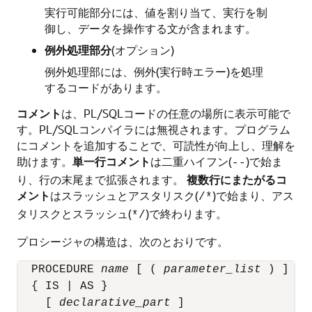
実行可能部分には、値を割り当て、実行を制
御し、データを操作する文が含まれます。
例外処理部分
(オプション)
例外処理部には、例外(実行時エラー)を処理
するコードがあります。
コメント
は、PL/SQLコードの任意の場所に表示可能で
す。PL/SQLコンパイラには無視されます。プログラム
にコメントを追加することで、可読性が向上し、理解を
助けます。
単一行コメント
は二重ハイフン(
)で始ま
--
り、行の末尾まで拡張されます。
複数行にまたがるコ
メント
はスラッシュとアスタリスク(
)で始まり、アス
/*
タリスクとスラッシュ(
)で終わります。
*/
プロシージャの構造は、次のとおりです。
  PROCEDURE 
name
 [ ( 
parameter_list
 ) ]

  { IS | AS }

    [ 
declarative_part
 ]
