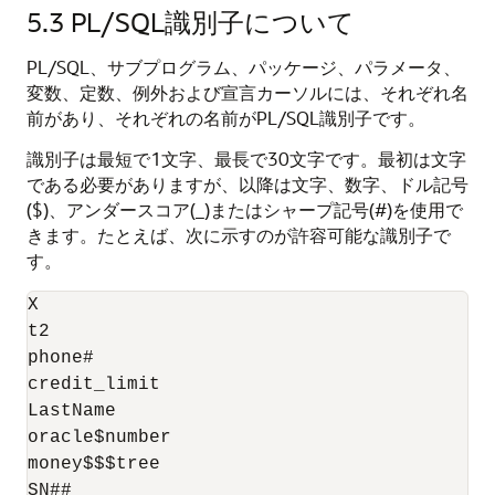
5.3
PL/SQL識別子について
PL/SQL、サブプログラム、パッケージ、パラメータ、
変数、定数、例外および宣言カーソルには、それぞれ名
前があり、それぞれの名前がPL/SQL識別子です。
識別子は最短で1文字、最長で30文字です。最初は文字
である必要がありますが、以降は文字、数字、ドル記号
($)、アンダースコア(_)またはシャープ記号(#)を使用で
きます。たとえば、次に示すのが許容可能な識別子で
す。
X

t2

phone#

credit_limit

LastName

oracle$number

money$$$tree

SN##
