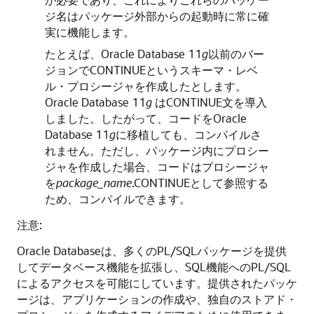
ジ名はパッケージ外部からの起動時に常に確
実に機能します。
たとえば、Oracle Database 11
g
以前のバー
ジョンでCONTINUEというスキーマ・レベ
ル・プロシージャを作成したとします。
Oracle Database 11
g
は
CONTINUE
文を導入
しました。したがって、コードをOracle
Database 11
g
に移植しても、コンパイルさ
れません。ただし、パッケージ内にプロシー
ジャを作成した場合、コードはプロシージャ
を
package_name
.CONTINUEとして参照する
ため、コンパイルできます。
注意:
Oracle Databaseは、多くのPL/SQLパッケージを提供
してデータベース機能を拡張し、SQL機能へのPL/SQL
によるアクセスを可能にしています。提供されたパッケ
ージは、アプリケーションの作成や、独自のストアド・