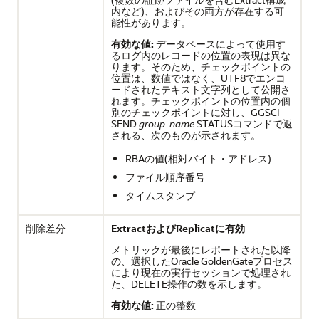
内など)、およびその両方が存在する可
能性があります。
有効な値:
データベースによって使用す
るログ内のレコードの位置の表現は異な
ります。そのため、チェックポイントの
位置は、数値ではなく、UTF8でエンコ
ードされたテキスト文字列として公開さ
れます。チェックポイントの位置内の個
別のチェックポイントに対し、GGSCI
SEND
group-name
STATUSコマンドで返
される、次のものが示されます。
RBAの値(相対バイト・アドレス)
ファイル順序番号
タイムスタンプ
削除差分
ExtractおよびReplicatに有効
メトリックが最後にレポートされた以降
の、選択した
Oracle GoldenGate
プロセス
により現在の実行セッションで処理され
た、DELETE操作の数を示します。
有効な値:
正の整数