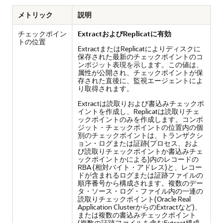
メトリック
説明
チェックポイン
ExtractおよびReplicatに有効
トの位置
ExtractまたはReplicatによりディスクに
保存された最新のチェックポイントのコ
ンポジット表現を示します。この値は、
属性が公開され、チェックポイントが保
存された直後に、監視エージェントによ
り取得されます。
Extractは読取りおよび書込みチェックポ
イントを作成し、Replicatは読取りチェ
ックポイントのみを作成します。コンポ
ジット・チェックポイントの位置内の個
別のチェックポイントは、トランザクシ
ョン・ログまたは証跡(プロセス、およ
び読取りチェックポイントか書込みチェ
ックポイントかによる)内のレコードの
RBA (相対バイト・アドレス)と、レコー
ドが含まれるログまたは証跡ファイルの
順序番号から構成されます。複数のデー
タ・ソース・ログ・ファイル内の一連の
読取りチェックポイント(Oracle Real
Application ClusterからのExtractなど)、
または複数の書込みチェックポイント
(複数の証跡ファイルを含むExtract構成