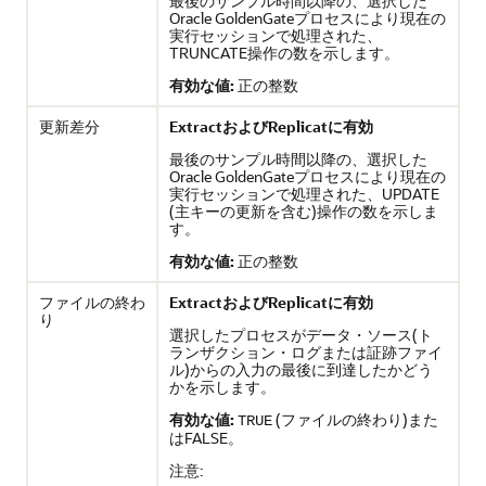
最後のサンプル時間以降の、選択した
Oracle GoldenGate
プロセスにより現在の
実行セッションで処理された、
TRUNCATE操作の数を示します。
有効な値:
正の整数
更新差分
ExtractおよびReplicatに有効
最後のサンプル時間以降の、選択した
Oracle GoldenGate
プロセスにより現在の
実行セッションで処理された、UPDATE
(主キーの更新を含む)操作の数を示しま
す。
有効な値:
正の整数
ファイルの終わ
ExtractおよびReplicatに有効
り
選択したプロセスがデータ・ソース(ト
ランザクション・ログまたは証跡ファイ
ル)からの入力の最後に到達したかどう
かを示します。
有効な値:
(ファイルの終わり)また
TRUE
はFALSE。
注意: