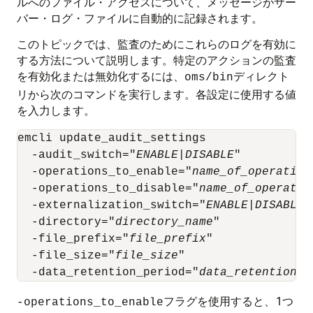
ルへのファイル・アクセスについて、メッセージがサー
バー・ログ・ファイルに自動的に記録されます。
このトピックでは、監査のためにこれらのログを有効に
する方法について説明します。特定のアクションの監査
を有効化または無効化するには、
ディレクト
oms/bin
リから次のコマンドを実行します。各設定に使用する値
を入力します。
emcli update_audit_settings

  -audit_switch="
ENABLE
|
DISABLE
"

  -operations_to_enable="
name_of_operation
  -operations_to_disable="
name_of_operatio
  -externalization_switch="
ENABLE
|
DISABLE
"

  -directory="
directory_name
"

  -file_prefix="
file_prefix
"

  -file_size="
file_size
"

  -data_retention_period="
data_retention_p
フラグを使用すると、1つ
-operations_to_enable