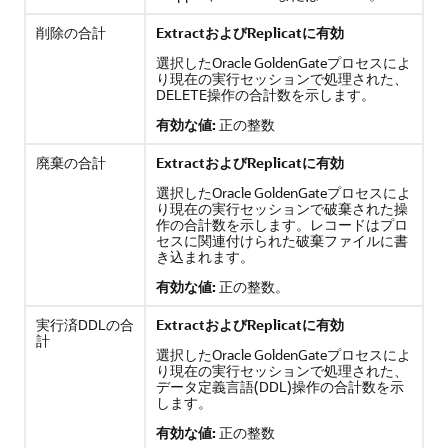
削除の合計
ExtractおよびReplicatに有効
選択した
Oracle GoldenGate
プロセスによ
り現在の実行セッションで処理された、
DELETE操作の合計数を示します。
有効な値:
正の整数
廃棄の合計
ExtractおよびReplicatに有効
選択した
Oracle GoldenGate
プロセスによ
り現在の実行セッションで破棄された操
作の合計数を示します。レコードはプロ
セスに関連付けられた破棄ファイルに書
き込まれます。
有効な値:
正の整数。
実行済DDLの合
ExtractおよびReplicatに有効
計
選択した
Oracle GoldenGate
プロセスによ
り現在の実行セッションで処理された、
データ定義言語(DDL)操作の合計数を示
します。
有効な値:
正の整数