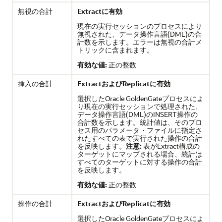
無視の合計
Extractに有効
現在の実行セッションのプロセスにより
無視された、データ操作言語(DML)の合
計数を示します。エラーは無視の合計メ
トリックに含まれます。
有効な値:
正の整数
挿入の合計
ExtractおよびReplicatに有効
選択した
Oracle GoldenGate
プロセスによ
り現在の実行セッションで処理された、
データ操作言語(DML)のINSERT操作の
合計数を示します。統計値は、そのプロ
セス用のパラメータ・ファイルに指定さ
れたすべての表で実行された操作の合計
を反映します。
注意:
表がExtract構成の
ターゲットにマップされる場合、統計は
すべてのターゲットに対する操作の合計
を反映します。
有効な値:
正の整数
操作の合計
ExtractおよびReplicatに有効
選択した
Oracle GoldenGate
プロセスによ