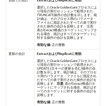
切捨ての合計
ExtractおよびReplicatに有効
選択した
Oracle GoldenGate
プロセスによ
り現在の実行セッションで処理された、
TRUNCATE操作の合計数を示します。統
計値は、そのプロセス用のパラメータ・
ファイルに指定されたすべての表で実行
された操作の合計を反映します。注意:
表がExtract構成のターゲットにマップさ
れる場合、統計はすべてのターゲットに
対する操作の合計を反映します。
有効な値:
正の整数
更新の合計
ExtractおよびReplicatに有効
選択した
Oracle GoldenGate
プロセスによ
り現在の実行セッションで処理された、
UPDATE (主キーの更新を含む)操作の合
計数を示します。統計値は、そのプロセ
ス用のパラメータ・ファイルに指定され
たすべての表で実行された操作の合計を
反映します。
注意
: 表がExtract構成のタ
ーゲットにマップされる場合、統計はす
べてのターゲットに対する操作の合計を
反映します。
有効な値:
正の整数