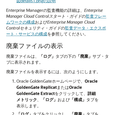
図details1.pngの説明
Enterprise Managerの監査機能の詳細は、
Enterprise
Manager Cloud Controlスタート・ガイド
の
監査フレー
ムワークの構成
および
Enterprise Manager Cloud
Controlセキュリティ・ガイド
の
監査データ・エクスポ
ート・サービスの構成
を参照してください。
廃棄ファイルの表示
廃棄ファイルは、
「ログ」
タブの下の
「廃棄」
サブ・タ
ブに表示されます。
廃棄ファイルを表示するには、次のようにします。
Oracle GoldenGate
ホームページで、
Oracle
GoldenGate
Replicat
または
Oracle
GoldenGate
Extract
をクリックして、
詳細
メトリック
、
「ログ」
および
「構成」
タブを
表示します。
「ログ」
タブをクリックし、
「廃棄」
タブを