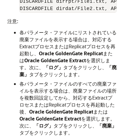
DISCARDFILE dirrpt/File1.txt, APPEND, M
DISCARDFILE dirdat/File2.txt, APPEND, 
注意:
各パラメータ・ファイルにリストされている
廃棄ファイルを表示する場合は、対応する
ExtractプロセスまたはReplicatプロセスを再
起動し、
Oracle GoldenGate
Replicat
また
は
Oracle GoldenGate
Extract
を選択しま
す。次に、
「ログ」
タブをクリックし、
「廃
棄」
タブをクリックします。
各パラメータ・ファイルのすべての廃棄ファ
イルを表示する場合は、廃棄ファイルの場所
を複数回設定してから、対応するExtractプ
ロセスまたはReplicatプロセスを再起動した
後、
Oracle GoldenGate
Replicat
または
Oracle GoldenGate
Extract
を選択します。
次に、
「ログ」
タブをクリックし、
「廃棄」
タブをクリックします。