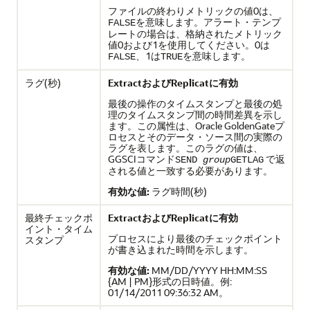
ファイルの終わりメトリックの値0は、
を意味します。アラート・テンプ
FALSE
レートの場合は、格納されたメトリック
値0および1を使用してください。0は
、1は
を意味します。
FALSE
TRUE
ラグ(秒)
ExtractおよびReplicatに有効
最後の操作のタイムスタンプと最後の処
理のタイムスタンプ間の時間差異を示し
ます。この属性は、
Oracle GoldenGate
プ
ロセスとそのデータ・ソース間の実際の
ラグを表します。このラグの値は、
GGSCIコマンド
で返
SEND
group
GETLAG
される値と一致する必要があります。
有効な値:
ラグ時間(秒)
最終チェックポ
ExtractおよびReplicatに有効
イント・タイム
プロセスにより最後のチェックポイント
スタンプ
が書き込まれた時間を示します。
有効な値:
MM/DD/YYYY HH:MM:SS
{AM | PM}形式の日時値。例:
01/14/2011 09:36:32 AM。