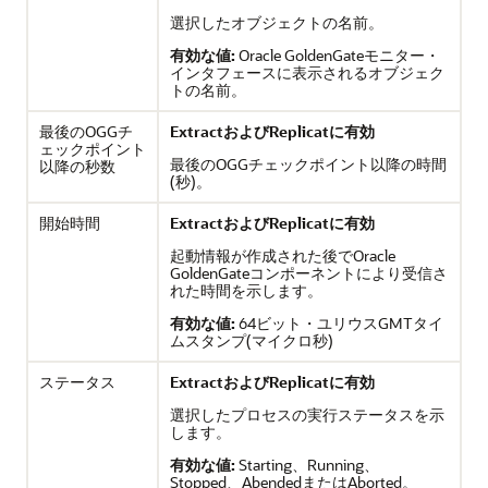
選択したオブジェクトの名前。
有効な値:
Oracle GoldenGate
モニター・
インタフェースに表示されるオブジェク
トの名前。
最後のOGGチ
ExtractおよびReplicatに有効
ェックポイント
最後のOGGチェックポイント以降の時間
以降の秒数
(秒)。
開始時間
ExtractおよびReplicatに有効
起動情報が作成された後で
Oracle
GoldenGate
コンポーネントにより受信さ
れた時間を示します。
有効な値:
64ビット・ユリウスGMTタイ
ムスタンプ(マイクロ秒)
ステータス
ExtractおよびReplicatに有効
選択したプロセスの実行ステータスを示
します。
有効な値:
Starting、Running、
Stopped、AbendedまたはAborted。