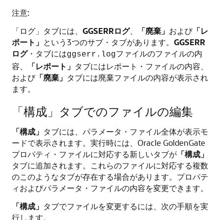
注意:
「ログ」タブには、
GGSERRログ
、
「廃棄」
および
「レ
ポート」
という3つのサブ・タブがあります。
GGSERR
ログ
・タブには
ファイルのファイルの内
ggserr.log
容、
「レポート」
タブにはレポート・ファイルの内容、
および
「廃棄」
タブには廃棄ファイルの内容が表示され
ます。
「構成」タブでのファイルの編集
「構成」
タブには、パラメータ・ファイル全体が表示モ
ードで表示されます。実行時には、
Oracle GoldenGate
プロパティ・ファイルに対応する新しいタブが
「構成」
タブに追加されます。これらのファイルに対応する複数
のこのようなタブが存在する場合があります。プロパテ
ィおよびパラメータ・ファイルの内容を変更できます。
「構成」
タブでファイルを変更するには、次の手順を実
行します。