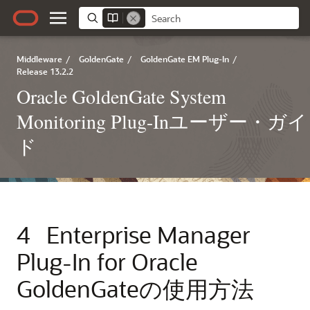
Middleware
/
GoldenGate
/
GoldenGate EM Plug-In
/
Release 13.2.2
Oracle GoldenGate System
Monitoring Plug-Inユーザー・ガイ
ド
4
Enterprise Manager
Plug-In for Oracle
GoldenGateの使用方法