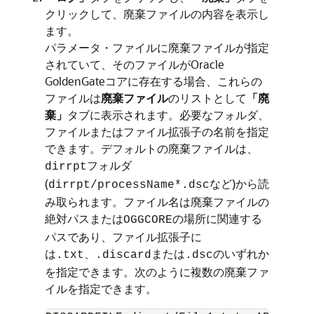
クリックして、廃棄ファイルの内容を表示し
ます。
パラメータ・ファイルに廃棄ファイルが指定
されていて、そのファイルが
Oracle
GoldenGate
コアに存在する場合、これらの
ファイルは
廃棄ファイル
のリストとして
「廃
棄」
タブに表示されます。必要なフォルダ、
ファイルまたはファイル拡張子の名前を指定
できます。デフォルトの廃棄ファイルは、
フォルダ
dirrpt
(
など)から読
dirrpt/processName*.dsc
み取られます。ファイル名は廃棄ファイルの
絶対パスまたは
の場所に関連する
OGGCORE
パスであり、ファイル拡張子に
は
、
または
のいずれか
.txt
.discard
.dsc
を指定できます。次のように複数の廃棄ファ
イルを指定できます。