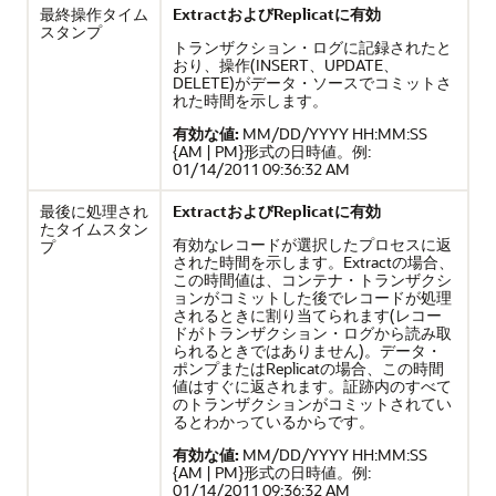
最終操作タイム
ExtractおよびReplicatに有効
スタンプ
トランザクション・ログに記録されたと
おり、操作(INSERT、UPDATE、
DELETE)がデータ・ソースでコミットさ
れた時間を示します。
有効な値:
MM/DD/YYYY HH:MM:SS
{AM | PM}形式の日時値。例:
01/14/2011 09:36:32 AM
最後に処理され
ExtractおよびReplicatに有効
たタイムスタン
有効なレコードが選択したプロセスに返
プ
された時間を示します。Extractの場合、
この時間値は、コンテナ・トランザクシ
ョンがコミットした後でレコードが処理
されるときに割り当てられます(レコー
ドがトランザクション・ログから読み取
られるときではありません)。データ・
ポンプまたはReplicatの場合、この時間
値はすぐに返されます。証跡内のすべて
のトランザクションがコミットされてい
るとわかっているからです。
有効な値:
MM/DD/YYYY HH:MM:SS
{AM | PM}形式の日時値。例:
01/14/2011 09:36:32 AM