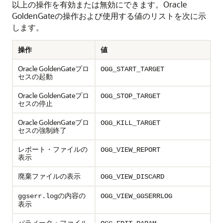
以上の操作を有効または無効にできます。
Oracle
GoldenGate
の操作および使用する値のリストを次に示
します。
操作
値
Oracle GoldenGate
プロ
OGG_START_TARGET
セスの起動
Oracle GoldenGate
プロ
OGG_STOP_TARGET
セスの停止
Oracle GoldenGate
プロ
OGG_KILL_TARGET
セスの強制終了
レポート・ファイルの
OGG_VIEW_REPORT
表示
廃棄ファイルの表示
OGG_VIEW_DISCARD
の内容の
ggserr.log
OGG_VIEW_GGSERRLOG
表示
パラメータ・ファイル