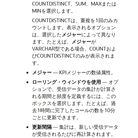
COUNTDISTINCT、SUM、MAXまたは
MINを選択します。
COUNTDISTINCTは、重複を1回のみカ
ウントします。表示されるオプション
は、選択した
メジャー
によって異なり
ます。たとえば、
メジャー
が
VARCHAR型である場合、COUNTおよ
びCOUNTDISTINCTのみが表示されま
す。
メジャー
— KPIメジャーの数値属性。
ローリング・ウィンドウを使用
— オプ
ションで、受信データの集計が計算さ
れる期間と頻度を定義するには、この
ボックスを選択します。たとえば、過
去1時間に完了したコールの数を10分
ごとに更新できます。
更新間隔
— 集計は、新しい受信データ
が受信されるたびに再計算されます。