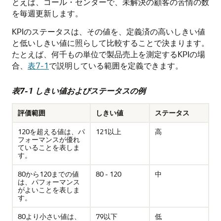
とえば、コール・センターで、未解決の顧客の苦情の数
を毎週更新します。
KPIのステータスは、その値を、定義済の高いしきい値
と低いしきい値に照らして比較することで決まります。
たとえば、何千もの単位で製品売上を測定するKPIの場
合、
表7-1
で説明している範囲を定義できます。
表7-1 しきい値およびステータスの例
評価範囲
しきい値
ステータス
120を超える値は、パ
121以上
高
フォーマンスが優れ
ていることを表しま
す。
80から120までの値
80 - 120
中
は、パフォーマンス
がよいことを表しま
す。
80より小さい値は、
79以下
低