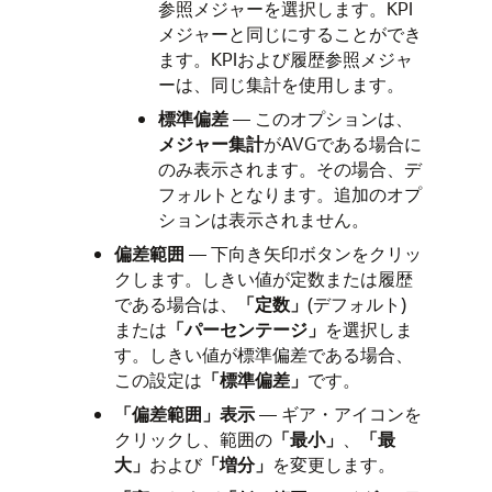
参照メジャーを選択します。KPI
メジャーと同じにすることができ
ます。KPIおよび履歴参照メジャ
ーは、同じ集計を使用します。
標準偏差
— このオプションは、
メジャー集計
がAVGである場合に
のみ表示されます。その場合、デ
フォルトとなります。追加のオプ
ションは表示されません。
偏差範囲
— 下向き矢印ボタンをクリッ
クします。しきい値が定数または履歴
である場合は、
「定数」
(デフォルト)
または
「パーセンテージ」
を選択しま
す。しきい値が標準偏差である場合、
この設定は
「標準偏差」
です。
「偏差範囲」表示
— ギア・アイコンを
クリックし、範囲の
「最小」
、
「最
大」
および
「増分」
を変更します。