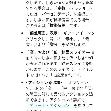
クします。しきい値が定数または履歴
である場合は、
「定数」
(デフォルト)
または
「パーセンテージ」
を選択しま
す。しきい値が標準偏差である場合、
この設定は
「標準偏差」
です。
「偏差範囲」表示
— ギア・アイコンを
クリックし、範囲の
「最小」
、
「最
大」
および
「増分」
を変更します。
「高」および「低」範囲スライダ
— 目
的の高いしきい値または低いしきい値
が表示されるまで、範囲スライダを動
かします。このスライダは、デフォル
トで1および-1に設定されます。
<アクションを追加>
— オプション
で、KPIの「高」、「中」および「低」
の範囲に対して異なるアクションを追
加できます。アクションの詳細は、
「アラート・アクション」
を参照して
ください。