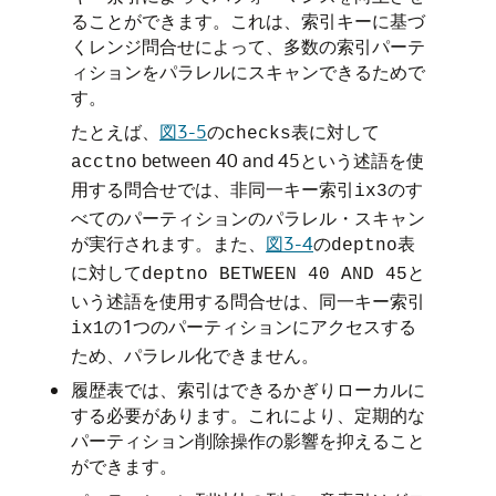
ることができます。これは、索引キーに基づ
くレンジ問合せによって、多数の索引パーテ
ィションをパラレルにスキャンできるためで
す。
たとえば、
図3-5
の
表に対して
checks
between 40 and 45という述語を使
acctno
用する問合せでは、非同一キー索引
のす
ix3
べてのパーティションのパラレル・スキャン
が実行されます。また、
図3-4
の
表
deptno
に対して
と
deptno BETWEEN 40 AND 45
いう述語を使用する問合せは、同一キー索引
の1つのパーティションにアクセスする
ix1
ため、パラレル化できません。
履歴表では、索引はできるかぎりローカルに
する必要があります。これにより、定期的な
パーティション削除操作の影響を抑えること
ができます。