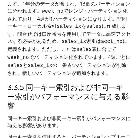
ます。1年分のデータが含まれ、13個のパーティション
に分かれます。
でレンジ・パーティション化
week_no
されており、4週が1パーティションになります。非同
一キー・ローカル索引
を
に作成しま
sales_ix
sales
す。問合せでは口座番号を使用してデータに高速アクセ
スする必要があるため、
索引は
に
sales_ix
acct_no
定義されます。ただし、これは
表に合せて
sales
でパーティション化されています。4週ごとに
week_no
と
の一番古いパーティションが削除
sales
sales_ix
され、新しいパーティションが追加されます。
3.3.5
同一キー索引および非同一キ
ー索引がパフォーマンスに与える影
響
同一キー索引および非同一キー索引がパフォーマンスに
与える影響があります。
同一キー索引を使用すると、パーティション・プルーニ