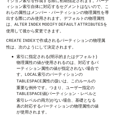
ィション索引を作成する際に初期指定されます。パーテ
ィション索引自体に対応するセグメントはないので、こ
れらの属性はメンバー・パーティションの物理属性を導
出する際にのみ使用されます。デフォルトの物理属性
は、
を
ALTER
INDEX
MODIFY
DEFAULT
ATTRIBUTES
使用して後から変更できます。
で作成されるパーティションの物理属
CREATE
INDEX
性は、次のようにして決定されます。
索引に指定される(明示的またはデフォルト)
物理属性の値が使用されるのは、対応するパ
ーティション属性の値が指定されない場合で
す。
索引のパーティションの
LOCAL
属性の扱いは、このルールの
TABLESPACE
重要な例外です。つまり、ユーザー指定の
値(パーティション・レベルと
TABLESPACE
索引レベルの両方)がない場合、基礎となる
表の対応するパーティションの物理属性の値
が使用されます。