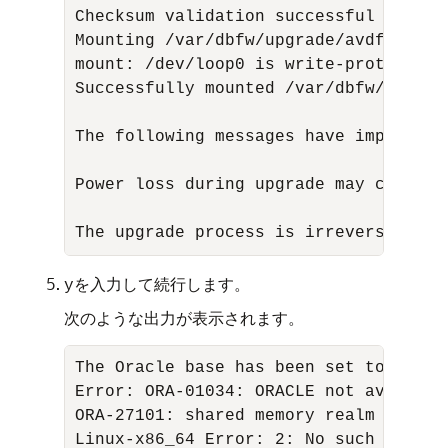
Checksum validation successful for /v
Mounting /var/dbfw/upgrade/avdf-upgra
mount: /dev/loop0 is write-protected,
Successfully mounted /var/dbfw/upgrad
The following messages have important
Power loss during upgrade may cause d
The upgrade process is irreversible, 
を入力して続行します。
y
次のような出力が表示されます。
The Oracle base has been set to /var/l
Error: ORA-01034: ORACLE not available
ORA-27101: shared memory realm does no
Linux-x86_64 Error: 2: No such file or