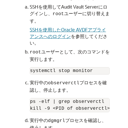
SSHを使用してAudit Vault Serverにロ
グインし、
ユーザーに切り替えま
root
す。
SSHを使用したOracle AVDFアプライ
アンスへのログイン
を参照してくださ
い。
ユーザーとして、次のコマンドを
root
実行します。
systemctl stop monitor
実行中の
プロセスを確
observerctl
認し、停止します。
ps -elf | grep observerctl

kill -9 <PID of observerctl>
実行中の
プロセスを確認し、
dgmgrl
停止します。