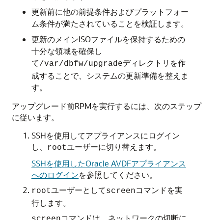
更新前に他の前提条件およびプラットフォー
ム条件が満たされていることを検証します。
更新のメインISOファイルを保持するための
十分な領域を確保し
て
ディレクトリを作
/var/dbfw/upgrade
成することで、システムの更新準備を整えま
す。
アップグレード前RPMを実行するには、次のステップ
に従います。
SSHを使用してアプライアンスにログイン
し、
ユーザーに切り替えます。
root
SSHを使用したOracle AVDFアプライアンス
へのログイン
を参照してください。
ユーザーとして
コマンドを実
root
screen
行します。
コマンドは、ネットワークの切断に
screen