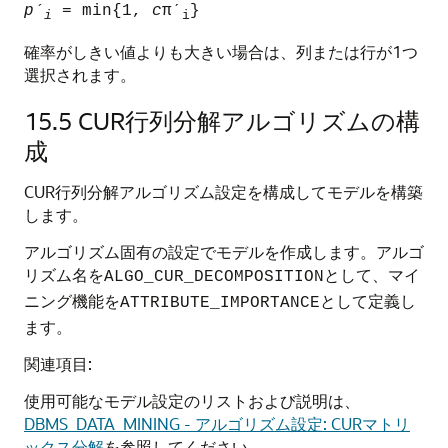
pˊ
= min{1,
c
πˊ
}
i
i
確率がしきい値よりも大きい場合は、列または行が1つ
選択されます。
15.5
CUR行列分解アルゴリズムの構
成
CUR行列分解アルゴリズム設定を構成してモデルを構築
します。
アルゴリズム固有の設定でモデルを作成します。アルゴ
リズム名を
として、マイ
ALGO_CUR_DECOMPOSITION
ニング機能を
として定義し
ATTRIBUTE_IMPORTANCE
ます。
関連項目:
使用可能なモデル設定のリストおよび説明は、
DBMS_DATA_MINING - アルゴリズム設定: CURマトリ
ックス分解
を参照してください。