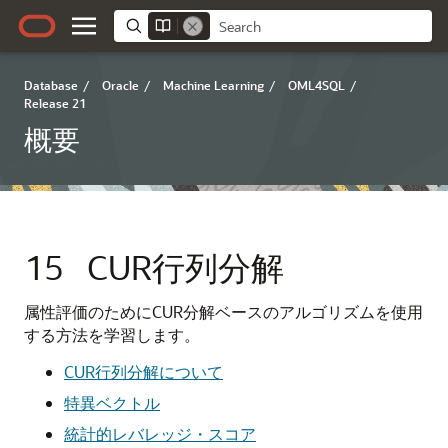
Database
/
Oracle
/
Machine Learning
/
OML4SQL
/
Release 21
概要
15
CUR行列分解
属性評価のためにCUR分解ベースのアルゴリズムを使用
する方法を学習します。
CUR行列分解について
特異ベクトル
統計的レバレッジ・スコア