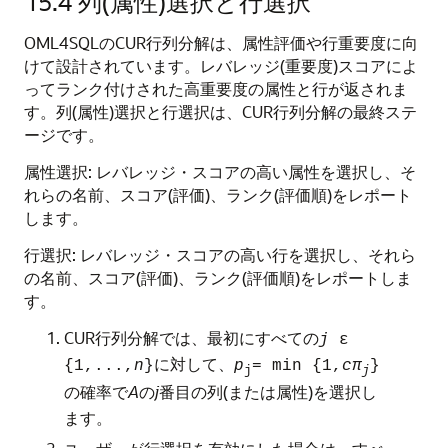
15.4
列(属性)選択と行選択
OML4SQLのCUR行列分解は、属性評価や行重要度に向
けて設計されています。レバレッジ(重要度)スコアによ
ってランク付けされた高重要度の属性と行が返されま
す。列(属性)選択と行選択は、CUR行列分解の最終ステ
ージです。
属性選択: レバレッジ・スコアの高い属性を選択し、そ
れらの名前、スコア(評価)、ランク(評価順)をレポート
します。
行選択: レバレッジ・スコアの高い行を選択し、それら
の名前、スコア(評価)、ランク(評価順)をレポートしま
す。
CUR行列分解では、最初にすべての
j
ε
に対して、
{1,...,
n
}
p
= min {1,
cπ
}
j
j
の確率で
A
の
j
番目の列(または属性)を選択し
ます。