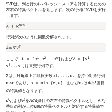
SVDは、列と行のレバレッジ・スコアを計算するための
左右の特異ベクトルを返します。次の行列にSVDを実行
します。
mxn
A
 ε 
R
行列が次のように因数分解されます。
T
A
=
U
Σ
V
1
2
m
1
ここで、
および
U = [
u
u
...
u
]
V = [v
2
n
は直交行列です。
v
...v
]
は、対角線上に非負実数
を持つ対角行列
Σ
σ1,...,σ
ρ
m×nであり、
、および
は
A
の
番目
ρ = min {
m
,
n
}
σ
ξ
ξ
の特異値となります。
ξ
ξ
u
および
v
を
A
のξ番目の左右の特異ベクトルとし、Aの
j
番目の列が上位
k
個の特異ベクトルと対応する特異値で