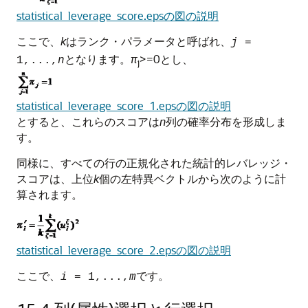
statistical_leverage_score.epsの図の説明
ここで、
k
はランク・パラメータと呼ばれ、
j
=
となります。
π
>=0とし、
1,...,
n
j
statistical_leverage_score_1.epsの図の説明
とすると、これらのスコアは
n
列の確率分布を形成しま
す。
同様に、すべての行の正規化された統計的レバレッジ・
スコアは、上位
k
個の左特異ベクトルから次のように計
算されます。
statistical_leverage_score_2.epsの図の説明
ここで、
です。
i
= 1,...,
m