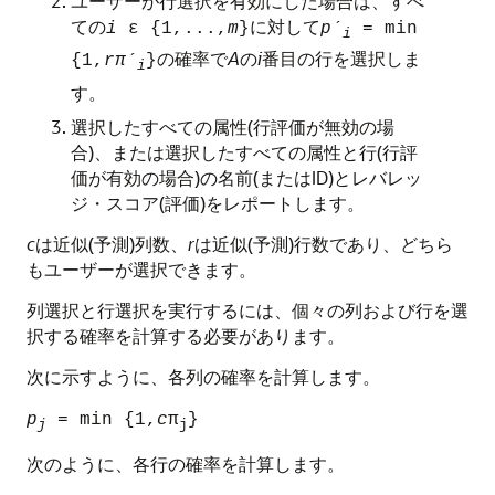
ユーザーが行選択を有効にした場合は、すべ
ての
に対して
i
ε {1,...,
m
}
pˊ
= min
i
の確率で
A
の
i
番目の行を選択しま
{1,
rπˊ
}
i
す。
選択したすべての属性(行評価が無効の場
合)、または選択したすべての属性と行(行評
価が有効の場合)の名前(またはID)とレバレッ
ジ・スコア(評価)をレポートします。
c
は近似(予測)列数、
r
は近似(予測)行数であり、どちら
もユーザーが選択できます。
列選択と行選択を実行するには、個々の列および行を選
択する確率を計算する必要があります。
次に示すように、各列の確率を計算します。
p
= min {1,
c
π
}
j
j
次のように、各行の確率を計算します。