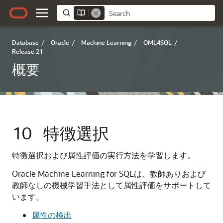
Database
/
Oracle
/
Machine Learning
/
OML4SQL
/
Release 21
概要
10
特徴選択
特徴選択
および
属性評価
の実行方法を学習します。
Oracle Machine Learning for SQL
は、教師ありおよび
教師なしの
機械学習手法
として属性評価をサポートして
います
。
属性の検出