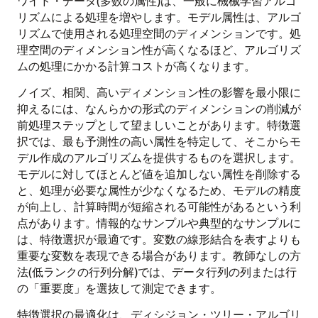
ワイド・データ(多数の属性)は、一般に機械学習アルゴ
リズムによる処理を増やします。モデル属性は、アルゴ
リズムで使用される処理空間のディメンションです。処
理空間のディメンション性が高くなるほど、アルゴリズ
ムの処理にかかる計算コストが高くなります。
ノイズ、相関、高いディメンション性の影響を最小限に
抑えるには、なんらかの形式のディメンションの削減が
前処理ステップとして望ましいことがあります。特徴選
択では、最も予測性の高い属性を特定して、そこからモ
デル作成のアルゴリズムを提供するものを選択します。
モデルに対してほとんど値を追加しない属性を削除する
と、処理が必要な属性が少なくなるため、モデルの精度
が向上し、計算時間が短縮される可能性があるという利
点があります。情報的なサンプルや典型的なサンプルに
は、特徴選択が最適です。変数の線形結合を表すよりも
重要な変数を表現できる場合があります。教師なしの方
法(低ランクの行列分解)では、データ行列の列または行
の「重要度」を選抜して測定できます。
特徴選択の最適化は、ディシジョン・ツリー・アルゴリ