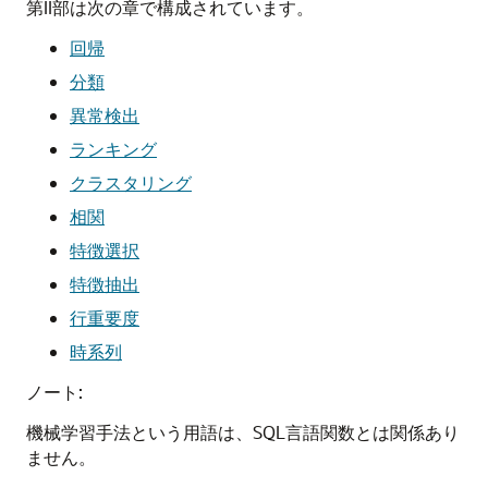
第II部は次の章で構成されています。
回帰
分類
異常検出
ランキング
クラスタリング
相関
特徴選択
特徴抽出
行重要度
時系列
ノート:
機械学習手法
という用語は、SQL言語関数とは関係あり
ません。