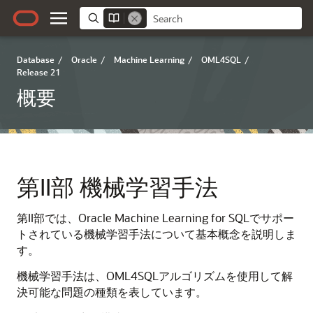
Database
/
Oracle
/
Machine Learning
/
OML4SQL
/
Release 21
概要
第II部
機械学習手法
第II部では、
Oracle Machine Learning for SQL
でサポー
トされている
機械学習手法
について基本概念を説明しま
す。
機械学習手法
は、
OML4SQL
アルゴリズムを使用して解
決可能な問題の種類を表しています。