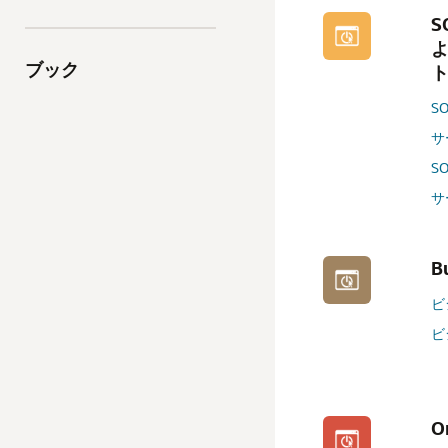
ブック
S
サ
S
サ
B
ビ
ビ
O