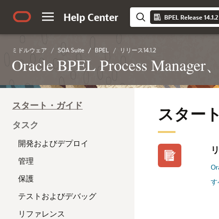
Help Center
BPEL Release 14.1.2
ミドルウェア
SOA Suite
BPEL
リリース14.1.2
Oracle BPEL Process Manager
スタート・ガイド
スター
タスク
開発およびデプロイ
管理
O
保護
す
テストおよびデバッグ
リファレンス