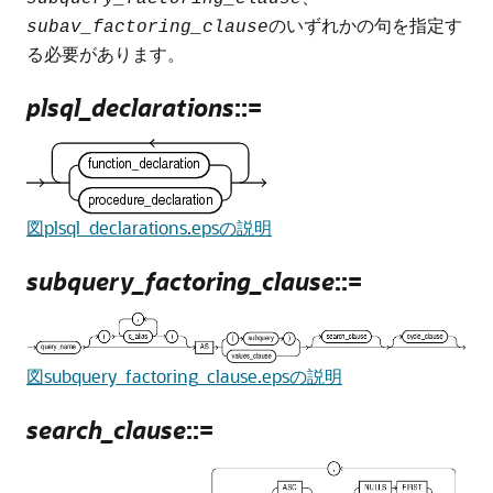
のいずれかの句を指定す
subav_factoring_clause
る必要があります。
plsql_declarations
::=
図plsql_declarations.epsの説明
subquery_factoring_clause
::=
図subquery_factoring_clause.epsの説明
search_clause
::=