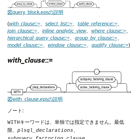
図query_block.epsの説明
(
with_clause::=
、
select_list::=
、
table_reference::=
、
join_clause::=
、
inline_analytic_view
、
where_clause::=
、
hierarchical_query_clause::=
、
group_by_clause::=
、
model_clause::=
、
window_clause::=
、
qualify_clause::=
)
with_clause
::=
図with_clause.epsの説明
ノート:
キーワードは、単独では指定できません。最低
WITH
限、
、
plsql_declarations
、
subquery_factoring_clause