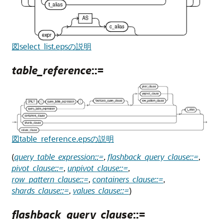
図select_list.epsの説明
table_reference
::=
図table_reference.epsの説明
(
query_table_expression::=
,
flashback_query_clause::=
,
pivot_clause::=
,
unpivot_clause::=
,
row_pattern_clause::=
,
containers_clause::=
,
shards_clause::=
,
values_clause::=
)
flashback_query_clause
::=