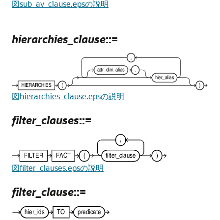
図sub_av_clause.epsの説明
hierarchies_clause
::=
図hierarchies_clause.epsの説明
filter_clauses
::=
図filter_clauses.epsの説明
filter_clause
::=