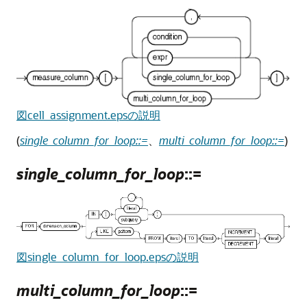
図cell_assignment.epsの説明
(
single_column_for_loop::=
、
multi_column_for_loop::=
)
single_column_for_loop
::=
図single_column_for_loop.epsの説明
multi_column_for_loop
::=