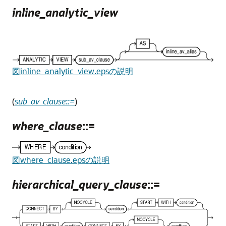
inline_analytic_view
図inline_analytic_view.epsの説明
(
sub_av_clause::=
)
where_clause
::=
図where_clause.epsの説明
hierarchical_query_clause
::=