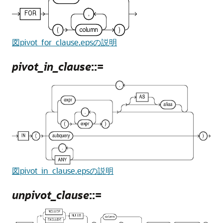
図pivot_for_clause.epsの説明
pivot_in_clause
::=
図pivot_in_clause.epsの説明
unpivot_clause
::=