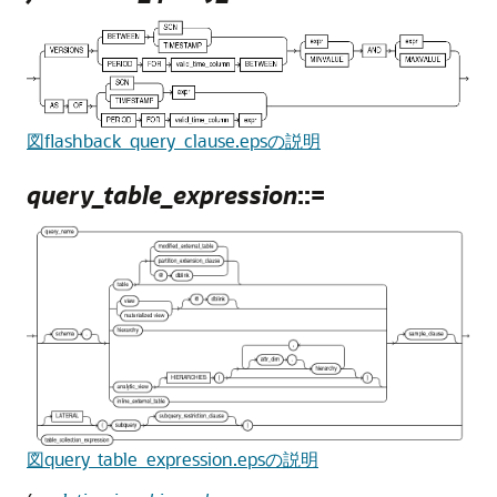
図flashback_query_clause.epsの説明
query_table_expression
::=
図query_table_expression.epsの説明