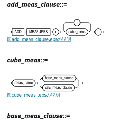
add_meas_clause
::=
図add_meas_clause.epsの説明
cube_meas
::=
図cube_meas_.epsの説明
base_meas_clause
::=