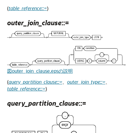
(
table_reference::=
)
outer_join_clause
::=
図outer_join_clause.epsの説明
(
query_partition_clause::=
、
outer_join_type::=
、
table_reference::=
)
query_partition_clause
::=