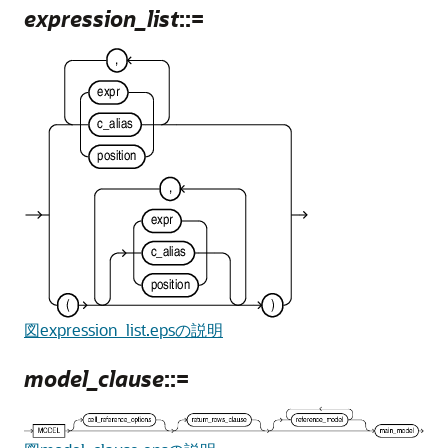
expression_list
::=
図expression_list.epsの説明
model_clause
::=