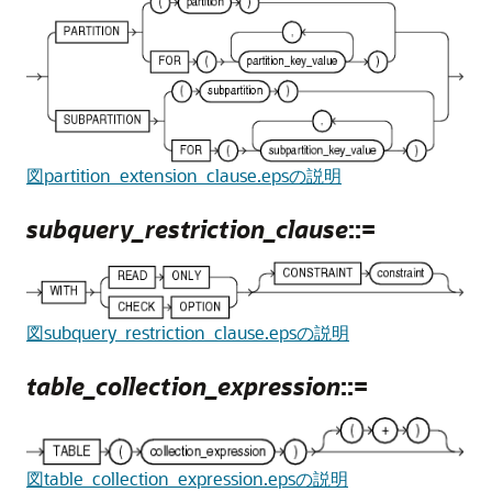
図partition_extension_clause.epsの説明
subquery_restriction_clause
::=
図subquery_restriction_clause.epsの説明
table_collection_expression
::=
図table_collection_expression.epsの説明