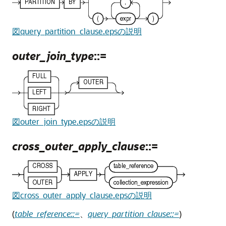
図query_partition_clause.epsの説明
outer_join_type
::=
図outer_join_type.epsの説明
cross_outer_apply_clause
::=
図cross_outer_apply_clause.epsの説明
(
table_reference::=
、
query_partition_clause::=
)