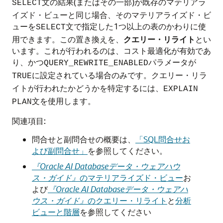
文の結果(またはその一部)が既存のマテリアラ
SELECT
イズド・ビューと同じ場合、そのマテリアライズド・ビ
ューを
文で指定した1つ以上の表のかわりに使
SELECT
用できます。この置き換えを、
クエリー・リライト
とい
います。これが行われるのは、コスト最適化が有効であ
り、かつ
パラメータが
QUERY_REWRITE_ENABLED
に設定されている場合のみです。クエリー・リラ
TRUE
イトが行われたかどうかを特定するには、
EXPLAIN
文を使用します。
PLAN
関連項目:
問合せと副問合せの概要は、
「SQL問合せお
よび副問合せ」
を参照してください。
『Oracle AI Databaseデータ・ウェアハウ
ス・ガイド』
のマテリアライズド・ビュー
お
よび
『Oracle AI Databaseデータ・ウェアハ
ウス・ガイド』
のクエリー・リライト
と
分析
ビューと階層
を参照してください