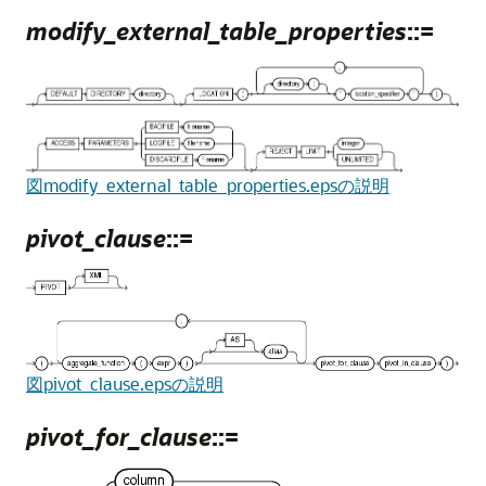
modify_external_table_properties
::=
図modify_external_table_properties.epsの説明
pivot_clause
::=
図pivot_clause.epsの説明
pivot_for_clause
::=