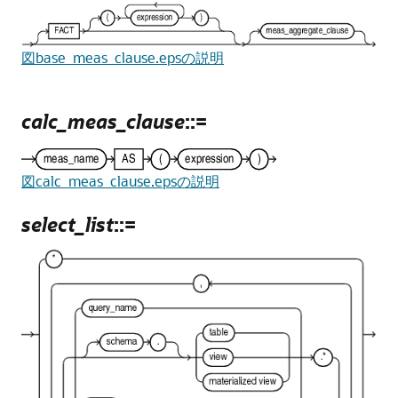
図base_meas_clause.epsの説明
calc_meas_clause
::=
図calc_meas_clause.epsの説明
select_list
::=