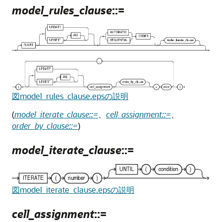
model_rules_clause
::=
図model_rules_clause.epsの説明
(
model_iterate_clause::=
、
cell_assignment::=
、
order_by_clause::=
)
model_iterate_clause
::=
図model_iterate_clause.epsの説明
cell_assignment
::=