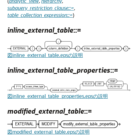
(
analytic_view
,
hierarchy
,
subquery_restriction_clause::=
,
table_collection_expression::=
)
inline_external_table
::=
図inline_external_table.epsの説明
inline_external_table_properties
::=
図inline_external_table_properties.epsの説明
modified_external_table
::=
図modified_external_table.epsの説明