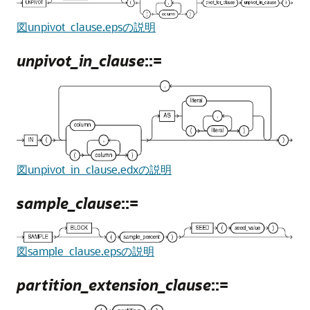
図unpivot_clause.epsの説明
unpivot_in_clause
::=
図unpivot_in_clause.edxの説明
sample_clause
::=
図sample_clause.epsの説明
partition_extension_clause
::=