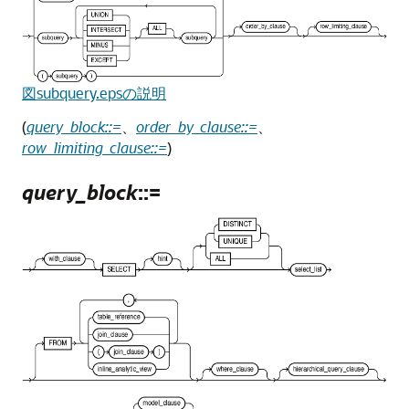
図subquery.epsの説明
(
query_block::=
、
order_by_clause::=
、
row_limiting_clause::=
)
query_block
::=