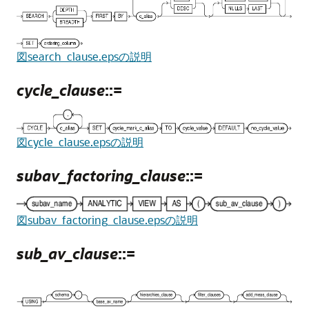
図search_clause.epsの説明
cycle_clause
::=
図cycle_clause.epsの説明
subav_factoring_clause
::=
図subav_factoring_clause.epsの説明
sub_av_clause
::=