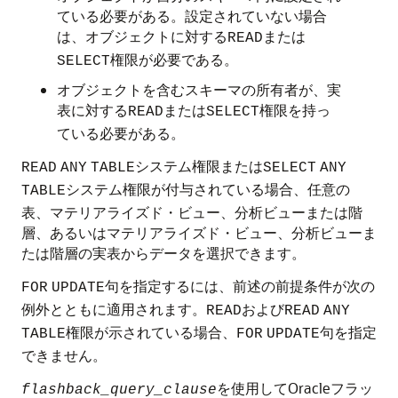
ている必要がある。設定されていない場合
は、オブジェクトに対する
または
READ
権限が必要である。
SELECT
オブジェクトを含むスキーマの所有者が、実
表に対する
または
権限を持っ
READ
SELECT
ている必要がある。
システム権限または
READ
ANY
TABLE
SELECT
ANY
システム権限が付与されている場合、任意の
TABLE
表、マテリアライズド・ビュー、分析ビューまたは階
層、あるいはマテリアライズド・ビュー、分析ビューま
たは階層の実表からデータを選択できます。
句を指定するには、前述の前提条件が次の
FOR
UPDATE
例外とともに適用されます。
および
READ
READ
ANY
権限が示されている場合、
句を指定
TABLE
FOR
UPDATE
できません。
を使用してOracleフラッ
flashback_query_clause