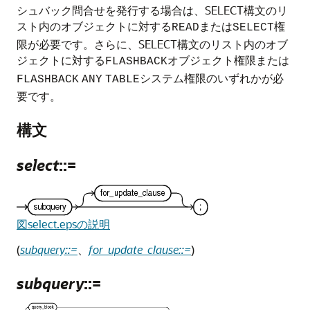
シュバック問合せを発行する場合は、SELECT構文のリ
スト内のオブジェクトに対する
または
権
READ
SELECT
限が必要です。さらに、SELECT構文のリスト内のオブ
ジェクトに対する
オブジェクト権限または
FLASHBACK
システム権限のいずれかが必
FLASHBACK
ANY
TABLE
要です。
構文
select
::=
図select.epsの説明
(
subquery::=
、
for_update_clause::=
)
subquery
::=