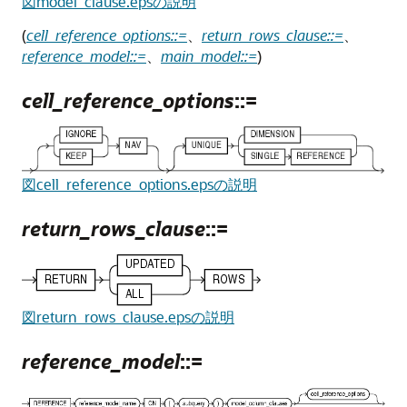
図model_clause.epsの説明
(
cell_reference_options::=
、
return_rows_clause::=
、
reference_model::=
、
main_model::=
)
cell_reference_options
::=
図cell_reference_options.epsの説明
return_rows_clause
::=
図return_rows_clause.epsの説明
reference_model
::=