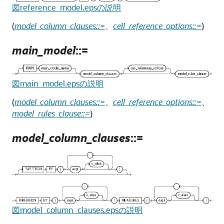
図reference_model.epsの説明
(
model_column_clauses::=
、
cell_reference_options::=
)
main_model
::=
図main_model.epsの説明
(
model_column_clauses::=
、
cell_reference_options::=
、
model_rules_clause::=
)
model_column_clauses
::=
図model_column_clauses.epsの説明