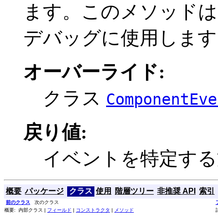
ます。このメソッドは
デバッグに使用します
オーバーライド:
クラス
ComponentEve
戻り値:
イベントを特定する
概要
パッケージ
クラス
使用
階層ツリー
非推奨 API
索引
前のクラス
次のクラス
概要: 内部クラス |
フィールド
|
コンストラクタ
|
メソッド