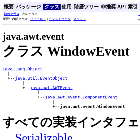
概要
パッケージ
クラス
使用
階層ツリー
非推奨 API
索引
前のクラス
次のクラス
概要: 内部クラス |
フィールド
|
コンストラクタ
|
メソッド
java.awt.event
クラス WindowEvent
java.lang.Object

  |

  +--
java.util.EventObject
        |

        +--
java.awt.AWTEvent
              |

              +--
java.awt.event.ComponentEvent
                    |

                    +--
java.awt.event.WindowEvent
すべての実装インタフェ
Serializable