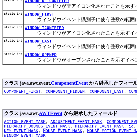
static int
WINDOW_DEICONIFIED
ウィンドウが非アイコン化されたことを示すイ
static int
WINDOW_FIRST
ウィンドウイベント識別子に使う整数の範囲に
static int
WINDOW_ICONIFIED
ウィンドウがアイコン化されたことを示すイ
static int
WINDOW_LAST
ウィンドウイベント識別子に使う整数の範囲に
static int
WINDOW_OPENED
ウィンドウがオープンされたことを示すイベ
クラス java.awt.event.
ComponentEvent
から継承したフィー
COMPONENT_FIRST
,
COMPONENT_HIDDEN
,
COMPONENT_LAST
,
COM
クラス java.awt.
AWTEvent
から継承したフィールド
ACTION_EVENT_MASK
,
ADJUSTMENT_EVENT_MASK
,
COMPONENT_EV
HIERARCHY_BOUNDS_EVENT_MASK
,
HIERARCHY_EVENT_MASK
,
id
KEY_EVENT_MASK
,
MOUSE_EVENT_MASK
,
MOUSE_MOTION_EVENT_M
WINDOW_EVENT_MASK