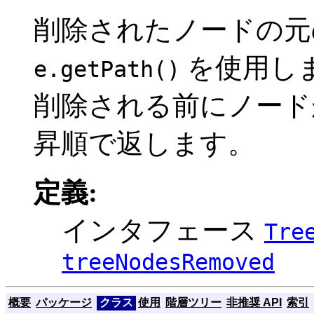
削除されたノードの元
を使用し
e.getPath()
削除される前にノード
昇順で返します。
定義:
インタフェース
Tre
treeNodesRemoved
概要
パッケージ
クラス
使用
階層ツリー
非推奨 API
索引