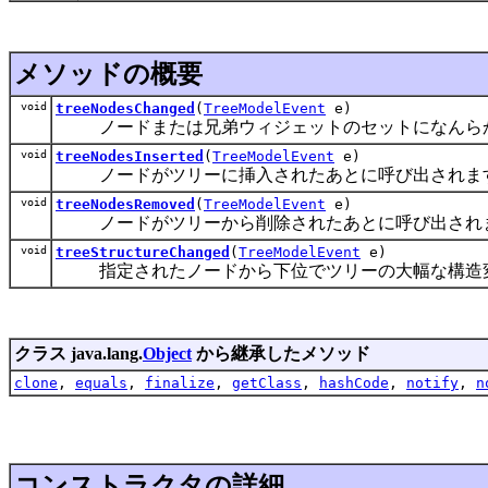
メソッドの概要
void
treeNodesChanged
(
TreeModelEvent
e)
ノードまたは兄弟ウィジェットのセットになんらか
void
treeNodesInserted
(
TreeModelEvent
e)
ノードがツリーに挿入されたあとに呼び出されま
void
treeNodesRemoved
(
TreeModelEvent
e)
ノードがツリーから削除されたあとに呼び出され
void
treeStructureChanged
(
TreeModelEvent
e)
指定されたノードから下位でツリーの大幅な構造変
クラス java.lang.
Object
から継承したメソッド
clone
,
equals
,
finalize
,
getClass
,
hashCode
,
notify
,
n
コンストラクタの詳細