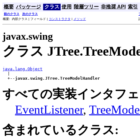
概要
パッケージ
クラス
使用
階層ツリー
非推奨 API
索引
前のクラス
次のクラス
概要: 内部クラス | フィールド |
コンストラクタ
|
メソッド
javax.swing
クラス JTree.TreeMode
java.lang.Object

  |

  +--
javax.swing.JTree.TreeModelHandler
すべての実装インタフェ
EventListener
,
TreeModel
含まれているクラス: