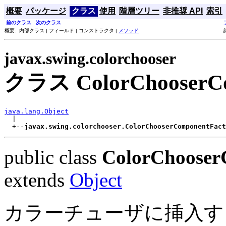
概要
パッケージ
クラス
使用
階層ツリー
非推奨 API
索引
前のクラス
次のクラス
概要: 内部クラス | フィールド | コンストラクタ |
メソッド
javax.swing.colorchooser
クラス ColorChooserCo
java.lang.Object

  |

  +--
javax.swing.colorchooser.ColorChooserComponentFact
public class
ColorChooser
extends
Object
カラーチューザに挿入す