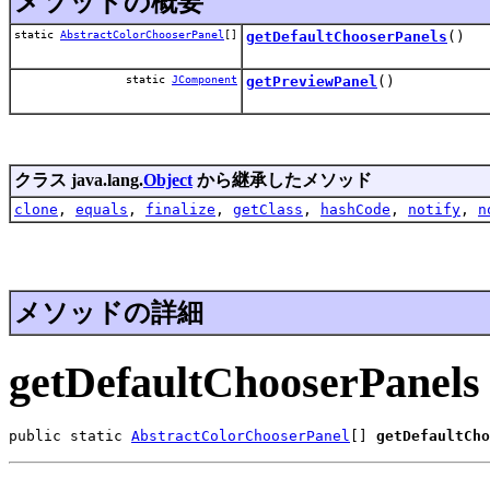
メソッドの概要
static
AbstractColorChooserPanel
[]
getDefaultChooserPanels
()
static
JComponent
getPreviewPanel
()
クラス java.lang.
Object
から継承したメソッド
clone
,
equals
,
finalize
,
getClass
,
hashCode
,
notify
,
n
メソッドの詳細
getDefaultChooserPanels
public static 
AbstractColorChooserPanel
[] 
getDefaultCh