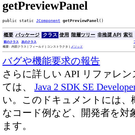
getPreviewPanel
public static 
JComponent
getPreviewPanel
()
概要
パッケージ
クラス
使用
階層ツリー
非推奨 API
索引
前のクラス
次のクラス
概要: 内部クラス | フィールド | コンストラクタ |
メソッド
バグや機能要求の報告
さらに詳しい API リファ
ては、
Java 2 SDK SE Develope
い。このドキュメントには、
なコード例など、開発者を対
ます。