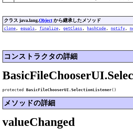
クラス java.lang.
Object
から継承したメソッド
clone
,
equals
,
finalize
,
getClass
,
hashCode
,
notify
,
n
コンストラクタの詳細
BasicFileChooserUI.Selec
protected 
BasicFileChooserUI.SelectionListener
()
メソッドの詳細
valueChanged