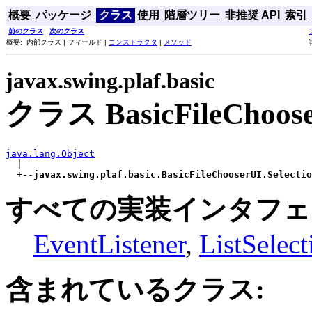
概要
パッケージ
クラス
使用
階層ツリー
非推奨 API
索引
前のクラス
次のクラス
概要: 内部クラス | フィールド |
コンストラクタ
|
メソッド
javax.swing.plaf.basic
クラス BasicFileChooser
java.lang.Object

  |

  +--
javax.swing.plaf.basic.BasicFileChooserUI.Selectio
すべての実装インタフェ
EventListener
,
ListSelect
含まれているクラス: