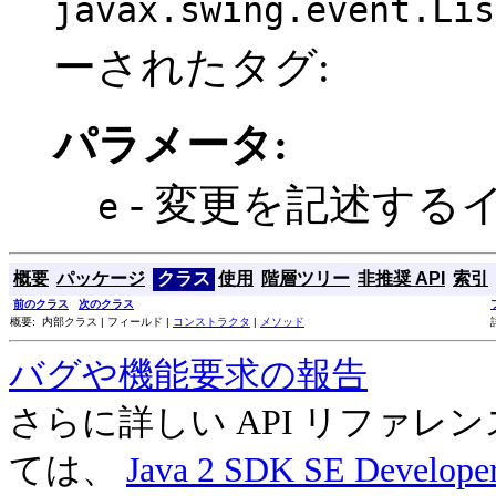
javax.swing.event.Lis
ーされたタグ:
パラメータ:
- 変更を記述する
e
概要
パッケージ
クラス
使用
階層ツリー
非推奨 API
索引
前のクラス
次のクラス
概要: 内部クラス | フィールド |
コンストラクタ
|
メソッド
バグや機能要求の報告
さらに詳しい API リファ
ては、
Java 2 SDK SE Develope