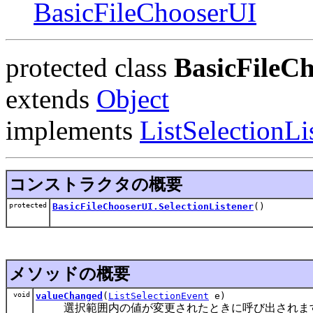
BasicFileChooserUI
protected class
BasicFileCh
extends
Object
implements
ListSelectionLi
コンストラクタの概要
protected
BasicFileChooserUI.SelectionListener
()
メソッドの概要
void
valueChanged
(
ListSelectionEvent
e)
選択範囲内の値が変更されたときに呼び出されま