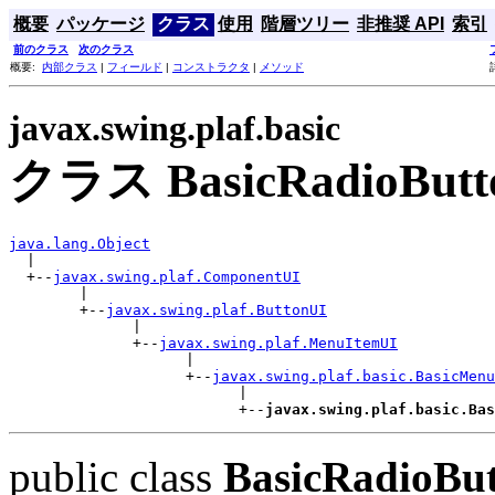
概要
パッケージ
クラス
使用
階層ツリー
非推奨 API
索引
前のクラス
次のクラス
概要:
内部クラス
|
フィールド
|
コンストラクタ
|
メソッド
javax.swing.plaf.basic
クラス BasicRadioButt
java.lang.Object

  |

  +--
javax.swing.plaf.ComponentUI
        |

        +--
javax.swing.plaf.ButtonUI
              |

              +--
javax.swing.plaf.MenuItemUI
                    |

                    +--
javax.swing.plaf.basic.BasicMenu
                          |

                          +--
javax.swing.plaf.basic.Bas
public class
BasicRadioBu