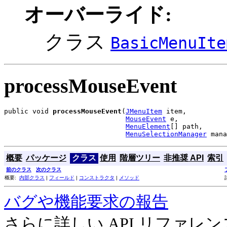
オーバーライド:
クラス
BasicMenuIte
processMouseEvent
public void 
processMouseEvent
(
JMenuItem
 item,

MouseEvent
 e,

MenuElement
[] path,

MenuSelectionManager
 mana
概要
パッケージ
クラス
使用
階層ツリー
非推奨 API
索引
前のクラス
次のクラス
概要:
内部クラス
|
フィールド
|
コンストラクタ
|
メソッド
バグや機能要求の報告
さらに詳しい API リファ