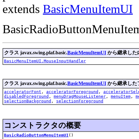
extends
BasicMenuItemUI
BasicRadioButtonMen
クラス javax.swing.plaf.basic.
BasicMenuItemUI
から継承した
BasicMenuItemUI.MouseInputHandler
クラス javax.swing.plaf.basic.
BasicMenuItemUI
から継承した
acceleratorFont
,
acceleratorForeground
,
acceleratorSel
disabledForeground
,
menuDragMouseListener
,
menuItem
,
m
selectionBackground
,
selectionForeground
コンストラクタの概要
BasicRadioButtonMenuItemUI
()