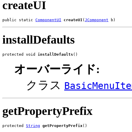
createUI
public static 
ComponentUI
createUI
(
JComponent
 b)
installDefaults
protected void 
installDefaults
()
オーバーライド:
クラス
BasicMenuIte
getPropertyPrefix
protected 
String
getPropertyPrefix
()