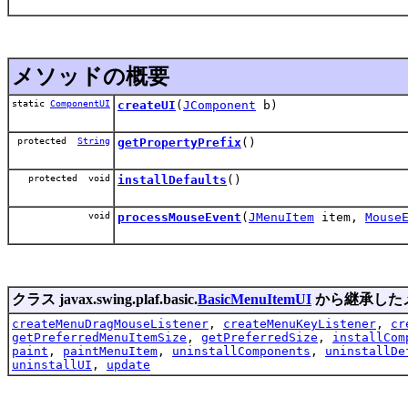
メソッドの概要
static
ComponentUI
createUI
(
JComponent
b)
protected
String
getPropertyPrefix
()
protected void
installDefaults
()
void
processMouseEvent
(
JMenuItem
item,
Mouse
クラス javax.swing.plaf.basic.
BasicMenuItemUI
から継承した
createMenuDragMouseListener
,
createMenuKeyListener
,
cr
getPreferredMenuItemSize
,
getPreferredSize
,
installCom
paint
,
paintMenuItem
,
uninstallComponents
,
uninstallDe
uninstallUI
,
update