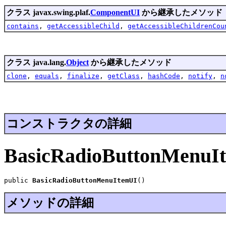
クラス javax.swing.plaf.
ComponentUI
から継承したメソッド
contains
,
getAccessibleChild
,
getAccessibleChildrenCou
クラス java.lang.
Object
から継承したメソッド
clone
,
equals
,
finalize
,
getClass
,
hashCode
,
notify
,
n
コンストラクタの詳細
BasicRadioButtonMenuI
public 
BasicRadioButtonMenuItemUI
()
メソッドの詳細