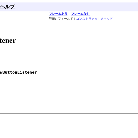
ヘルプ
フレームあり
フレームなし
詳細: フィールド |
コンストラクタ
|
メソッド
tener
wButtonListener