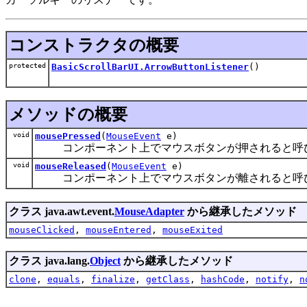
コンストラクタの概要
protected
BasicScrollBarUI.ArrowButtonListener
()
メソッドの概要
void
mousePressed
(
MouseEvent
e)
コンポーネント上でマウスボタンが押されると呼
void
mouseReleased
(
MouseEvent
e)
コンポーネント上でマウスボタンが離されると呼
クラス java.awt.event.
MouseAdapter
から継承したメソッド
mouseClicked
,
mouseEntered
,
mouseExited
クラス java.lang.
Object
から継承したメソッド
clone
,
equals
,
finalize
,
getClass
,
hashCode
,
notify
,
n