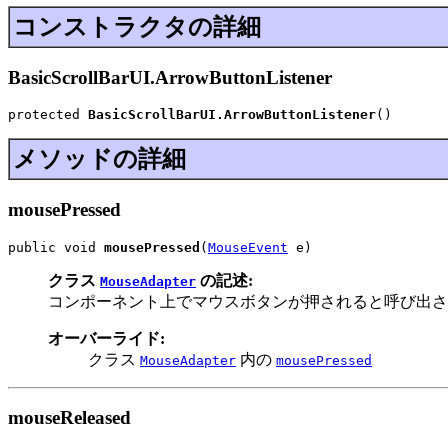
コンストラクタの詳細
BasicScrollBarUI.ArrowButtonListener
protected 
BasicScrollBarUI.ArrowButtonListener
()
メソッドの詳細
mousePressed
public void 
mousePressed
(
MouseEvent
 e)
クラス
の記述:
MouseAdapter
コンポーネント上でマウスボタンが押されると呼び出さ
オーバーライド:
クラス
内の
MouseAdapter
mousePressed
mouseReleased