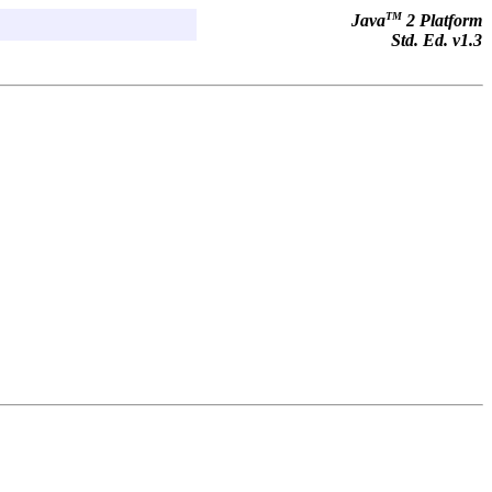
TM
Java
2 Platform
Std. Ed. v1.3