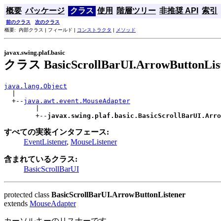
概要
パッケージ
クラス
使用
階層ツリー
非推奨 API
索引
前のクラス
次のクラス
概要: 内部クラス | フィールド |
コンストラクタ
|
メソッド
javax.swing.plaf.basic
クラス BasicScrollBarUI.ArrowButtonLis
java.lang.Object

  |

  +--
java.awt.event.MouseAdapter
        |

        +--
javax.swing.plaf.basic.BasicScrollBarUI.Arro
すべての実装インタフェース:
EventListener
,
MouseListener
含まれているクラス:
BasicScrollBarUI
protected class
BasicScrollBarUI.ArrowButtonListener
extends
MouseAdapter
カーソルキーのリスナーです。