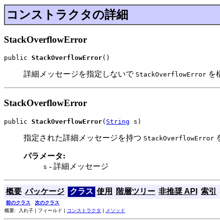
コンストラクタの詳細
StackOverflowError
public 
StackOverflowError
()
詳細メッセージを指定しないで
を
StackOverflowError
StackOverflowError
public 
StackOverflowError
(
String
 s)
指定された詳細メッセージを持つ
StackOverflowError
パラメータ:
- 詳細メッセージ
s
概要
パッケージ
クラス
使用
階層ツリー
非推奨 API
索引
前のクラス
次のクラス
概要: 入れ子 | フィールド |
コンストラクタ
|
メソッド