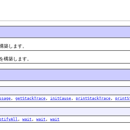
構築します。
を構築します。
ssage
,
getStackTrace
,
initCause
,
printStackTrace
,
printS
otifyAll
,
wait
,
wait
,
wait