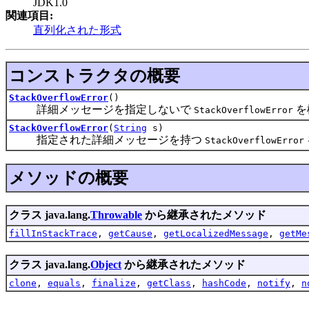
JDK1.0
関連項目:
直列化された形式
コンストラクタの概要
StackOverflowError
()
詳細メッセージを指定しないで
を
StackOverflowError
StackOverflowError
(
String
s)
指定された詳細メッセージを持つ
StackOverflowError
メソッドの概要
クラス java.lang.
Throwable
から継承されたメソッド
fillInStackTrace
,
getCause
,
getLocalizedMessage
,
getMe
クラス java.lang.
Object
から継承されたメソッド
clone
,
equals
,
finalize
,
getClass
,
hashCode
,
notify
,
n