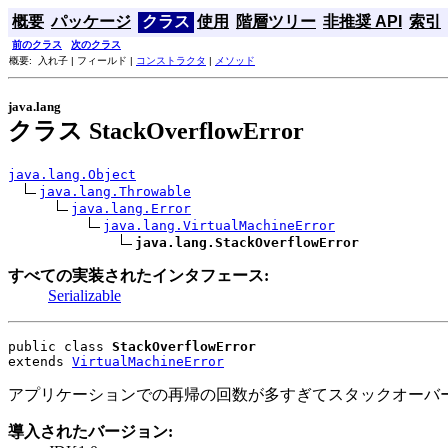
概要
パッケージ
クラス
使用
階層ツリー
非推奨 API
索引
前のクラス
次のクラス
概要: 入れ子 | フィールド |
コンストラクタ
|
メソッド
java.lang
クラス StackOverflowError
java.lang.Object
java.lang.Throwable
java.lang.Error
java.lang.VirtualMachineError
java.lang.StackOverflowError
すべての実装されたインタフェース:
Serializable
public class 
StackOverflowError
extends 
VirtualMachineError
アプリケーションでの再帰の回数が多すぎてスタックオーバ
導入されたバージョン: