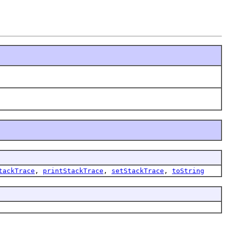
tackTrace
,
printStackTrace
,
setStackTrace
,
toString