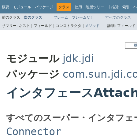
概要
モジュール
パッケージ
クラス
使用
階層ツリー
非推奨
索引
ヘ
前のクラス
次のクラス
フレーム
フレームなし
すべてのクラス
サマリー:
ネスト |
フィールド |
コンストラクタ |
メソッド
詳細:
フィールド 
モジュール
jdk.jdi
パッケージ
com.sun.jdi.c
インタフェースAttachi
すべてのスーパー・インタフェ
Connector