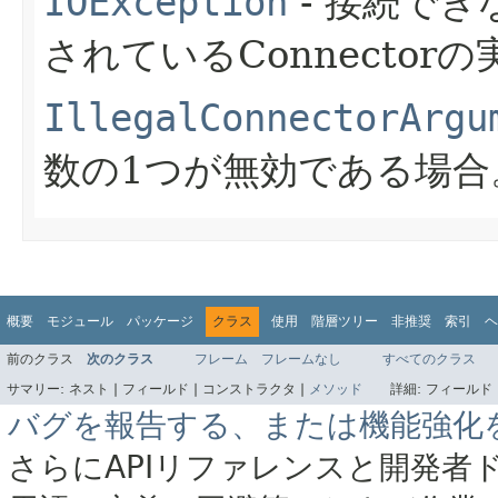
IOException
- 接続でき
されているConnecto
IllegalConnectorArgu
数の1つが無効である場合
概要
モジュール
パッケージ
クラス
使用
階層ツリー
非推奨
索引
ヘ
前のクラス
次のクラス
フレーム
フレームなし
すべてのクラス
サマリー:
ネスト |
フィールド |
コンストラクタ |
メソッド
詳細:
フィールド 
バグを報告する、または機能強化
さらにAPIリファレンスと開発者