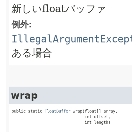
新しいfloatバッファ
例外:
IllegalArgumentExcep
ある場合
wrap
public static 
FloatBuffer
 wrap​(float[] array,

                               int offset,

                               int length)