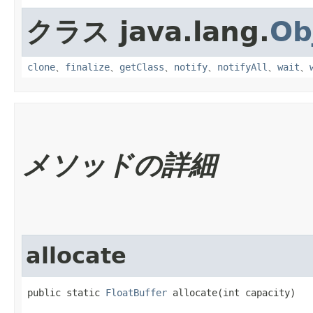
クラス java.lang.
Ob
clone
、
finalize
、
getClass
、
notify
、
notifyAll
、
wait
、
メソッドの詳細
allocate
public static 
FloatBuffer
 allocate​(int capacity)