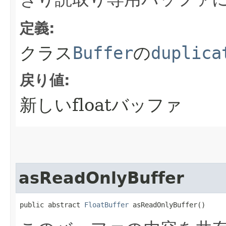
定義:
クラス
Buffer
の
duplica
戻り値:
新しいfloatバッファ
asReadOnlyBuffer
public abstract 
FloatBuffer
 asReadOnlyBuffer()