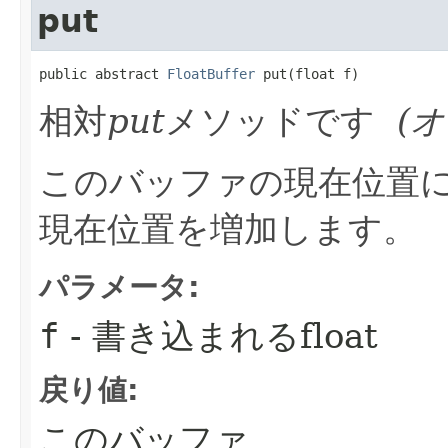
put
public abstract 
FloatBuffer
 put​(float f)
相対
put
メソッドです
(
このバッファの現在位置に指
現在位置を増加します。
パラメータ:
f
- 書き込まれるfloat
戻り値:
このバッファ