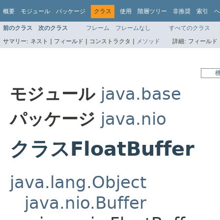
概要
モジュール
パッケージ
クラス
使用
階層ツリー
非推奨
索引
ヘ
前のクラス
次のクラス
フレーム
フレームなし
すべてのクラス
サマリー:
ネスト |
フィールド |
コンストラクタ |
メソッド
詳細:
フィールド 
モジュール
java.base
パッケージ
java.nio
クラスFloatBuffer
java.lang.Object
java.nio.Buffer