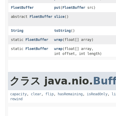
FloatBuffer
put
​(
FloatBuffer
src)
abstract
FloatBuffer
slice
()
String
toString
()
static
FloatBuffer
wrap
​(float[] array)
static
FloatBuffer
wrap
​(float[] array,
int offset, int length)
クラス java.nio.
Buf
capacity
,
clear
,
flip
,
hasRemaining
,
isReadOnly
,
li
rewind