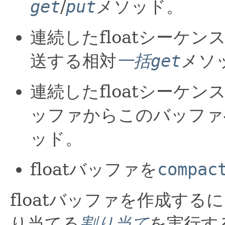
get
/
put
メソッド。
連続したfloatシーケ
送する相対
一括get
メソ
連続したfloatシーケンス
ッファからこのバッファ
ッド。
floatバッファを
compac
floatバッファを作成す
り当てる
割り当て
を実行する