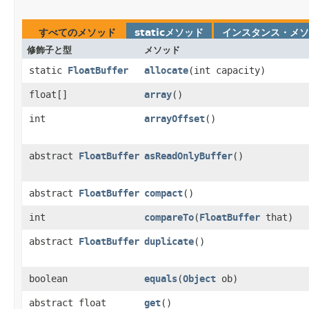
すべてのメソッド
staticメソッド
インスタンス・メソ
修飾子と型
メソッド
static
FloatBuffer
allocate
​(int capacity)
float[]
array
()
int
arrayOffset
()
abstract
FloatBuffer
asReadOnlyBuffer
()
abstract
FloatBuffer
compact
()
int
compareTo
​(
FloatBuffer
that)
abstract
FloatBuffer
duplicate
()
boolean
equals
​(
Object
ob)
abstract float
get
()