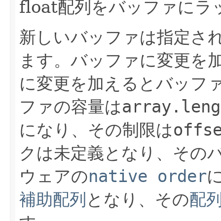
float配列をバッファに
新しいバッファは指定された
ます。バッファに変更を
に変更を加えるとバッフ
ファの容量は
array.leng
になり、その制限は
offs
クは未定義となり、その
ウェアの
native order
補助配列
となり、その
配