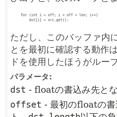
     for (int i = off; i < off + len; i++)

         dst[i] = src.get():

ただし、このバッファ内に十
とを最初に確認する動作
ドを使用したほうがルー
パラメータ:
dst
- floatの書込み先と
offset
- 最初のfloa
ト。
以下の負