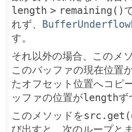
length
>
remaining()
れず、
BufferUnderflow
す。
それ以外の場合、このメ
このバッファの現在位置
たオフセット位置へコピ
ッファの位置が
length
ず
このメソッドを
src.get(
び出すと、次のループと