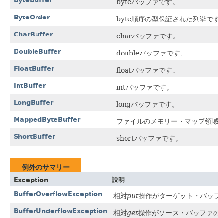
ByteBuffer
byteバッファです。
ByteOrder
byte順序の型保証された列挙で
CharBuffer
charバッファです。
DoubleBuffer
doubleバッファです。
FloatBuffer
floatバッファです。
IntBuffer
intバッファです。
LongBuffer
longバッファです。
MappedByteBuffer
ファイルのメモリー・マップ領域
ShortBuffer
shortバッファです。
例外のサマリー
Exception
説明
BufferOverflowException
相対
put
操作がターゲット・バッ
BufferUnderflowException
相対
get
操作がソース・バッファ