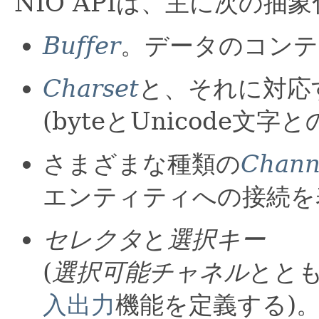
NIO APIは、主に次の
Buffer
。データのコンテ
Charset
と、それに対応
(byteとUnicode文
さまざまな種類の
Chann
エンティティへの接続を
セレクタ
と
選択キー
(
選択可能チャネル
とと
入出力
機能を定義する)