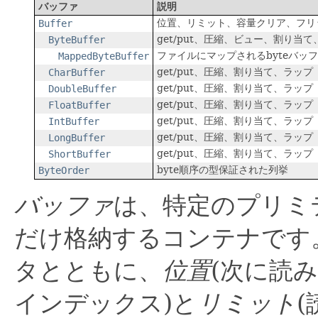
バッファ
説明
位置、リミット、容量クリア、フリ
Buffer
get/put、圧縮、ビュー、割り当
ByteBuffer
ファイルにマップされるbyteバッ
MappedByteBuffer
get/put、圧縮、割り当て、ラップ
CharBuffer
get/put、圧縮、割り当て、ラップ
DoubleBuffer
get/put、圧縮、割り当て、ラップ
FloatBuffer
get/put、圧縮、割り当て、ラップ
IntBuffer
get/put、圧縮、割り当て、ラップ
LongBuffer
get/put、圧縮、割り当て、ラップ
ShortBuffer
byte順序の型保証された列挙
ByteOrder
バッファ
は、特定のプリミ
だけ格納するコンテナです
タとともに、
位置
(次に読
インデックス)と
リミット