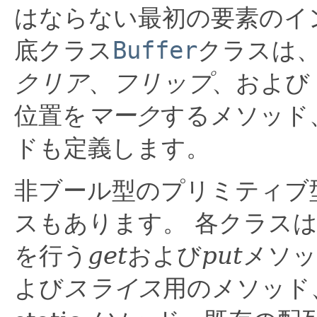
はならない最初の要素のイ
底クラス
Buffer
クラスは
クリア
、
フリップ
、および
位置を
マーク
するメソッド
ドも定義します。
非ブール型のプリミティブ
スもあります。
各クラス
を行う
get
および
put
メソッ
よび
スライス
用のメソッド