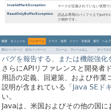
InvalidMarkException
マークが定義されていない状態で
ReadOnlyBufferException
読込み専用のバッファ上で
put
や
c
ク例外です。
概要
モジュール
パッケージ
クラス
使用
ツリー
非推奨
索引
ヘルプ
前のパッケージ
次のパッケージ
フレーム
フレームなし
すべての
バグを報告する、または機能強化
さらにAPIリファレンスと開発者
用語の定義、回避策、および作業
説明が含まれている
「Java S
い。
Javaは、米国およびその他の国に