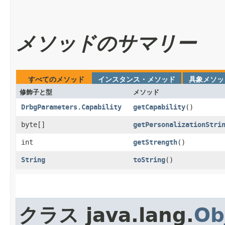
メソッドのサマリー
すべてのメソッド
インスタンス・メソッド
具象メソッ
修飾子と型
メソッド
DrbgParameters.Capability
getCapability
()
byte[]
getPersonalizationStri
int
getStrength
()
String
toString
()
クラス java.lang.
Ob