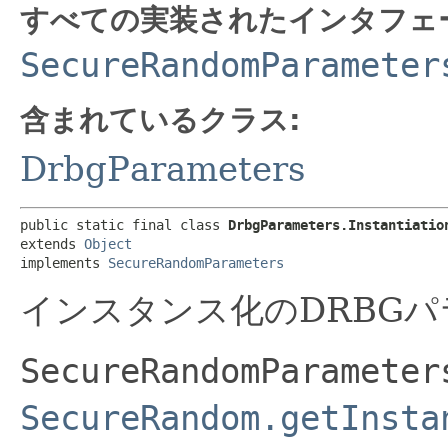
すべての実装されたインタフェ
SecureRandomParameter
含まれているクラス:
DrbgParameters
public static final class 
DrbgParameters.Instantiatio
extends 
Object
implements 
SecureRandomParameters
インスタンス化のDRBGパ
SecureRandomParameter
SecureRandom.getInsta