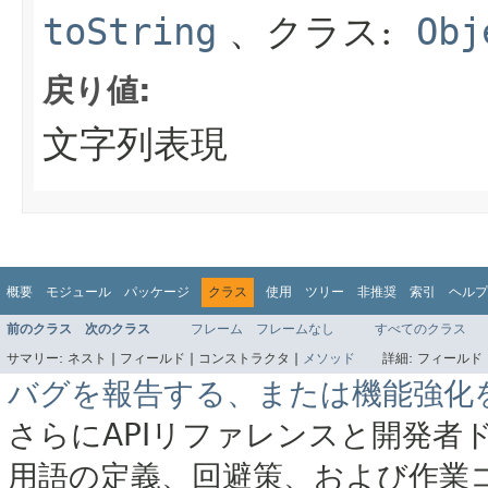
toString
、クラス:
Obj
戻り値:
文字列表現
概要
モジュール
パッケージ
クラス
使用
ツリー
非推奨
索引
ヘルプ
前のクラス
次のクラス
フレーム
フレームなし
すべてのクラス
サマリー:
ネスト |
フィールド |
コンストラクタ |
メソッド
詳細:
フィールド 
バグを報告する、または機能強化
さらにAPIリファレンスと開発者
用語の定義、回避策、および作業