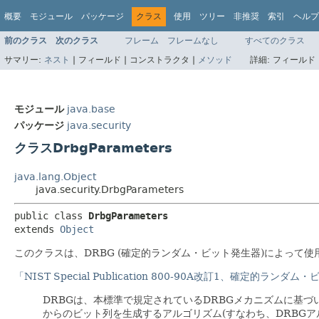
概要
モジュール
パッケージ
クラス
使用
ツリー
非推奨
索引
ヘルプ
前のクラス
次のクラス
フレーム
フレームなし
すべてのクラス
サマリー:
ネスト
|
フィールド |
コンストラクタ |
メソッド
詳細:
フィールド 
モジュール
java.base
パッケージ
java.security
クラスDrbgParameters
java.lang.Object
java.security.DrbgParameters
public class 
DrbgParameters
extends 
Object
このクラスは、DRBG (確定的ランダム・ビット発生器)によって
「NIST Special Publication 800-90A改訂1、確定
DRBGは、本標準で規定されているDRBGメカニズムに基
からのビット列を生成するアルゴリズム(すなわち、DRBGア