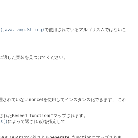
(java.lang.String)
で使用されているアルゴリズムではないこ
況に適した実装を見つけてください。
されていないnonce)を使用してインスタンス化できます。
これ
義された
Reseed_function
にマップされます。
rs()
によって返される)を指定して
 800-90Ar1で定義された
Generate_function
にマップされま