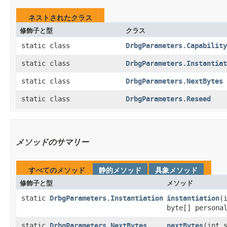
ネストされたクラス
修飾子と型
クラス
static class
DrbgParameters.Capability
static class
DrbgParameters.Instantiat
static class
DrbgParameters.NextBytes
static class
DrbgParameters.Reseed
メソッドのサマリー
すべてのメソッド
静的メソッド
具象メソッド
修飾子と型
メソッド
static
DrbgParameters.Instantiation
instantiation
​
byte[] persona
static
DrbgParameters.NextBytes
nextBytes
​(int