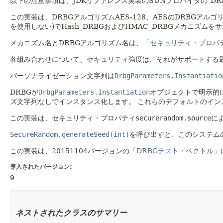
以下の注意事項は、JDKリファレンス実装のSUNプロバイダの"DR
この実装は、DRBGアルゴリズムAES-128、AESのDRBGアルゴリズムS
を使用しない)でHash_DRBGおよびHMAC_DRBGメカニズムをサ
メカニズム名とDRBGアルゴリズム名は、
「セキュリティ・プロパ
各組み合わせについて、セキュリティ強度は、それがサポートする最
パーソナライゼーション文字列は
DrbgParameters.Instantiatio
DRBGが
DrbgParameters.Instantiation
オブジェクトで明示的
ズ文字列なしでインスタンス化します。
これらのデフォルトのイン
この実装は、セキュリティ・プロパティ
securerandom.source
に
SecureRandom.generateSeed(int)
を呼び出すと、このシステム
この実装は、20151104バージョンの
「DRBGテスト・ベクトル」
導入されたバージョン:
9
ネストされたクラスのサマリー