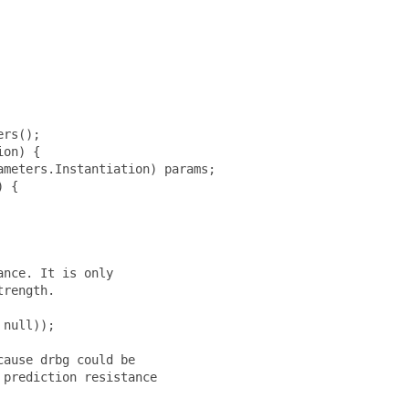
rs();

on) {

meters.Instantiation) params;

 {

nce. It is only

rength.

null));

ause drbg could be

prediction resistance
