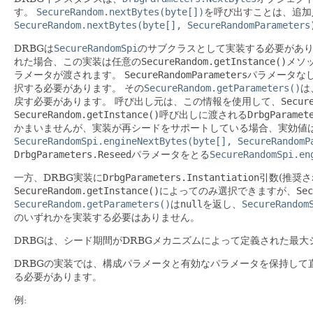
す。
SecureRandom.nextBytes(byte[])
を呼び出すことは、追加
SecureRandom.nextBytes(byte[], SecureRandomParameters
DRBGは
SecureRandomSpi
のサブクラスとして実装する必要があ
れた場合、この実装は任意の
SecureRandom.getInstance()
メソ
ラメータが渡されます。
SecureRandomParameters
パラメータな
択する必要があります。
その
SecureRandom.getParameters()
は
戻す必要があります。
呼び出し元は、この情報を使用して、
Secur
SecureRandom.getInstance()
呼び出しに渡される
DrbgParamet
かまいませんが、実装が再シードをサポートしている場合、実効値
SecureRandomSpi.engineNextBytes(byte[], SecureRandomP
DrbgParameters.Reseed
パラメータをとる
SecureRandomSpi.en
一方、DRBG実装に
DrbgParameters.Instantiation
引数(推奨
SecureRandom.getInstance()
によってのみ選択できますが、
Sec
SecureRandom.getParameters()
は
null
を返し、
SecureRandom
のいずれかを実装する必要はありません。
DRBGは、シード期間がDRBGメカニズムによって定義された最
DRBGの実装では、構成パラメータと有効なパラメータを保持し
る必要があります。
例: