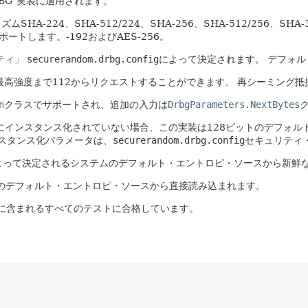
BG"実装に適用されます。
HA-224、SHA-512/224、SHA-256、SHA-512/256、SH
ポートします。-192およびAES-256。
ティ」
securerandom.drbg.config
によって決定されます。
デフォルト
高強度まで112からリクエストすることができます。
再シーミング抵
n
クラスでサポートされ、追加の入力は
DrbgParameters.NextBytes
にインスタンス化されていない場合、この実装は128ビットのデフォル
スタンス化パラメータは、
securerandom.drbg.config
セキュリティ
よって決定されるシステムのデフォルト・エントロピ・ソースから新鮮
のデフォルト・エントロピ・ソースから直接読み込まれます。
に含まれるすべてのテストに合格しています。