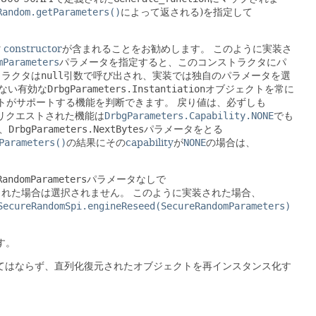
Random.getParameters()
によって返される)を指定して
g
constructor
が含まれることをお勧めします。
このように実装さ
mParameters
パラメータを指定すると、このコンストラクタにパ
トラクタは
null
引数で呼び出され、実装では独自のパラメータを選
ない有効な
DrbgParameters.Instantiation
オブジェクトを常に
トがサポートする機能を判断できます。
戻り値は、必ずしも
リクエストされた機能は
DrbgParameters.Capability.NONE
でも
、
DrbgParameters.NextBytes
パラメータをとる
Parameters()
の結果にその
capability
が
NONE
の場合は、
。
RandomParameters
パラメータなしで
された場合は選択されません。
このように実装された場合、
SecureRandomSpi.engineReseed(SecureRandomParameters)
す。
てはならず、直列化復元されたオブジェクトを再インスタンス化す