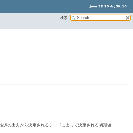
Java SE 10 & JDK 10
検索:
ム性源の出力から決定されるシードによって決定される初期値