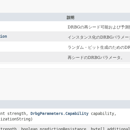
説明
DRBGの再シード可能および予測
ion
インスタンス化のDRBGパラメー
ランダム・ビット生成のためのD
再シードのDRBGパラメータ。
(int strength,
DrbgParameters.Capability
capability,
lizationString)
 strength, boolean predictionResistance, byte[] additiona