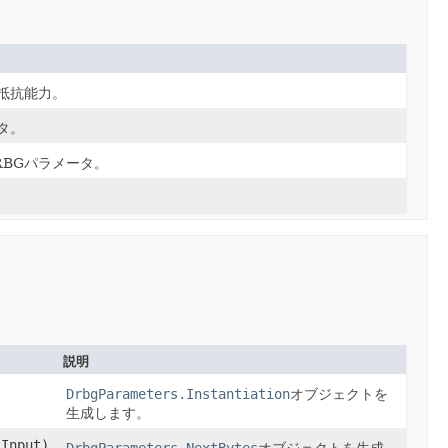
抵抗能力。
タ。
RBGパラメータ。
説明
DrbgParameters.Instantiation
オブジェクトを
生成します。
lInput)