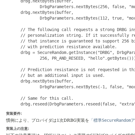
 drbg.nextBytes(buffer,

         DrbgParameters.nextBytes(256, false, "mo
 drbg.nextBytes(buffer,

         DrbgParameters.nextBytes(112, true, "mor
 // The following call requests a strong DRBG ins
 // personalization string. If it successfully re
 // that instance is guaranteed to support 256 bi
 // with prediction resistance available.

 drbg = SecureRandom.getInstance("DRBG", DrbgPara
         256, PR_AND_RESEED, "hello".getBytes()))
 // Prediction resistance is not requested in thi
 // but an additional input is used.

 drbg.nextBytes(buffer,

         DrbgParameters.nextBytes(-1, false, "mor
 // Same for this call.

 drbg.reseed(DrbgParameters.reseed(false, "extra
実装要件:
慣例により、プロバイダは1次DRBG実装を
「標準
SecureRandom
ア
実装上の注意: