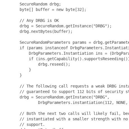
 SecureRandom drbg;

 byte[] buffer = new byte[32];

 // Any DRBG is OK

 drbg = SecureRandom.getInstance("DRBG");

 drbg.nextBytes(buffer);

 SecureRandomParameters params = drbg.getParamete
 if (params instanceof DrbgParameters.Instantiati
     DrbgParameters.Instantiation ins = (DrbgPara
     if (ins.getCapability().supportsReseeding())
         drbg.reseed();

     }

 }

 // The following call requests a weak DRBG insta
 // guaranteed to support 112 bits of security st
 drbg = SecureRandom.getInstance("DRBG",

         DrbgParameters.instantiation(112, NONE, 
 // Both the next two calls will likely fail, bec
 // instantiated with a smaller strength with no 
 // support.
