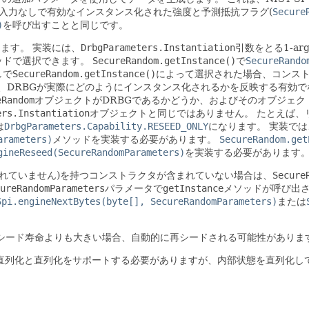
入力なしで有効なインスタンス化された強度と予測抵抗フラグ(
Secure
)
を呼び出すことと同じです。
ります。
実装には、
DrbgParameters.Instantiation
引数をとる1-ar
ッドで選択できます。
SecureRandom.getInstance()
で
SecureRando
しで
SecureRandom.getInstance()
によって選択された場合、コンス
、DRBGが実際にどのようにインスタンス化されるかを反映する有効で
eRandom
オブジェクトがDRBGであるかどうか、およびそのオブジェク
ers.Instantiation
オブジェクトと同じではありません。
たとえば、
は
DrbgParameters.Capability.RESEED_ONLY
になります。
実装では
arameters)
メソッドを実装する必要があります。
SecureRandom.get
gineReseed(SecureRandomParameters)
を実装する必要があります
されていません)を持つコンストラクタが含まれていない場合は、
Secure
ureRandomParameters
パラメータで
getInstance
メソッドが呼び出
Spi.engineNextBytes(byte[], SecureRandomParameters)
または
大シード寿命よりも大きい場合、自動的に再シードされる可能性がありま
て直列化と直列化をサポートする必要がありますが、内部状態を直列化し