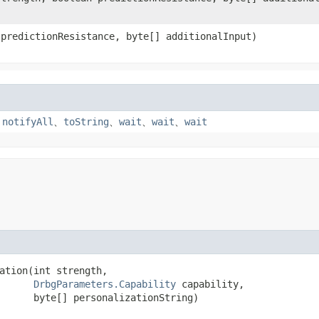
 predictionResistance, byte[] additionalInput)
、
notifyAll
、
toString
、
wait
、
wait
、
wait
ation​(int strength,

DrbgParameters.Capability
 capability,

      byte[] personalizationString)