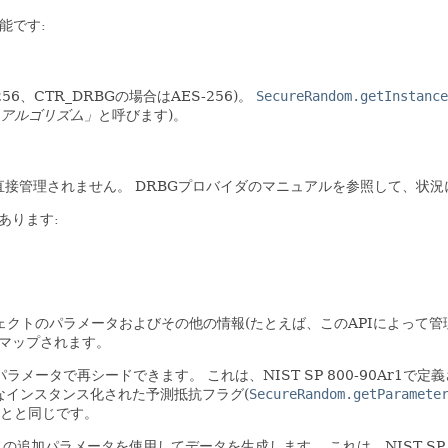
能です:
6、CTR_DRBGの場合はAES-256)。
SecureRandom.getInstance
omアルゴリズム」
と呼びます)。
、
直接管理されません。
DRBGプロバイダのマニュアルを参照して、状
あります:
ェクトのパラメータおよびその他の情報(たとえば、このAPIによって管理
マップされます。
パラメータで再シードできます。
これは、NIST SP 800-90Ar1で定
なインスタンス化された予測抵抗フラグ(
SecureRandom.getParamete
とと同じです。
トの追加パラメータを使用してデータを生成します。
これは、NIST SP