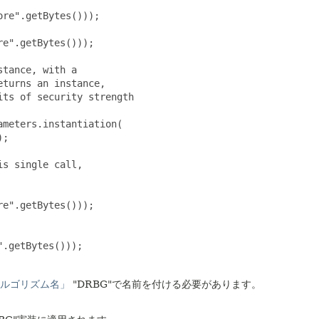
re".getBytes()));

e".getBytes()));

tance, with a

turns an instance,

ts of security strength

meters.instantiation(

;

s single call,

e".getBytes()));

".getBytes()));
ルゴリズム名」
"DRBG"で名前を付ける必要があります。