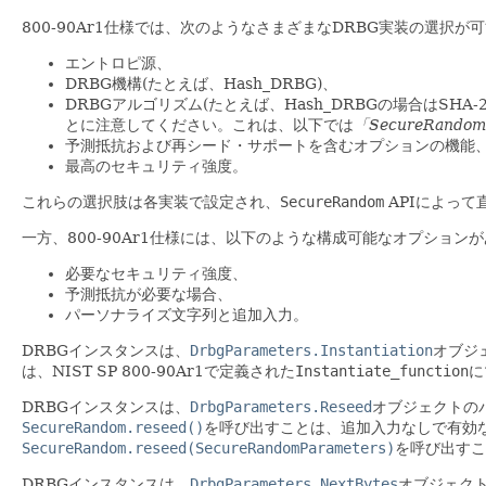
800-90Ar1仕様では、次のようなさまざまなDRBG実装の選択が可
エントロピ源、
DRBG機構(たとえば、Hash_DRBG)、
DRBGアルゴリズム(たとえば、Hash_DRBGの場合はSHA-25
とに注意してください。これは、以下では
「SecureRand
予測抵抗および再シード・サポートを含むオプションの機能
最高のセキュリティ強度。
これらの選択肢は各実装で設定され、
SecureRandom
APIによって
一方、800-90Ar1仕様には、以下のような構成可能なオプションが
必要なセキュリティ強度、
予測抵抗が必要な場合、
パーソナライズ文字列と追加入力。
DRBGインスタンスは、
DrbgParameters.Instantiation
オブジ
は、NIST SP 800-90Ar1で定義された
Instantiate_function
に
DRBGインスタンスは、
DrbgParameters.Reseed
オブジェクトの
SecureRandom.reseed()
を呼び出すことは、追加入力なしで有効
SecureRandom.reseed(SecureRandomParameters)
を呼び出すこ
DRBGインスタンスは、
DrbgParameters.NextBytes
オブジェク