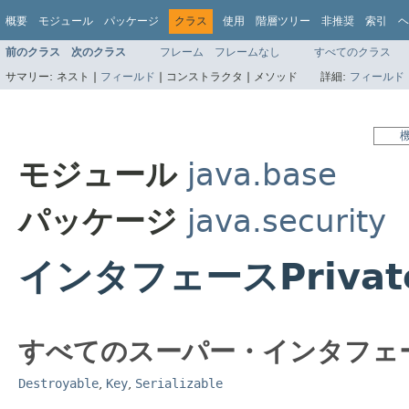
概要
モジュール
パッケージ
クラス
使用
階層ツリー
非推奨
索引
ヘ
前のクラス
次のクラス
フレーム
フレームなし
すべてのクラス
サマリー:
ネスト |
フィールド
|
コンストラクタ |
メソッド
詳細:
フィールド
モジュール
java.base
パッケージ
java.security
インタフェースPrivat
すべてのスーパー・インタフェ
Destroyable
,
Key
,
Serializable