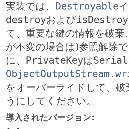
実装では、
Destroyable
イ
destroy
および
isDestroy
て、重要な鍵の情報を破棄
が不変の場合は)参照解除
に、
PrivateKey
は
Serial
ObjectOutputStream.wr
をオーバーライドして、破
うにしてください。
導入されたバージョン: