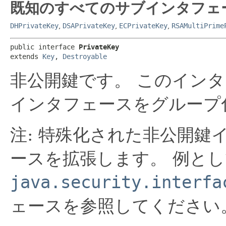
既知のすべてのサブインタフェ
DHPrivateKey
,
DSAPrivateKey
,
ECPrivateKey
,
RSAMultiPrime
public interface 
PrivateKey
extends 
Key
, 
Destroyable
非公開鍵です。
このインタ
インタフェースをグループ
注: 特殊化された非公開
ースを拡張します。
例とし
java.security.interfa
ェースを参照してください