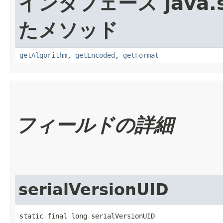
インタフェース java.se
たメソッド
getAlgorithm
,
getEncoded
,
getFormat
フィールドの詳細
serialVersionUID
static final long serialVersionUID