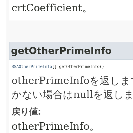
crtCoefficient。
getOtherPrimeInfo
RSAOtherPrimeInfo
[] getOtherPrimeInfo()
otherPrimeInfoを
かない場合はnullを返し
戻り値:
otherPrimeInfo。