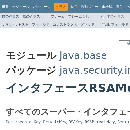
概要
モジュール
パッケージ
クラス
使用
階層ツリー
非推奨
索引
ヘ
前のクラス
次のクラス
フレーム
フレームなし
すべてのクラス
サマリー:
ネスト |
フィールド
|
コンストラクタ |
メソッド
詳細:
フィールド
モジュール
java.base
パッケージ
java.security.
インタフェースRSAMulti
すべてのスーパー・インタフェ
Destroyable
,
Key
,
PrivateKey
,
RSAKey
,
RSAPrivateKey
,
Seria