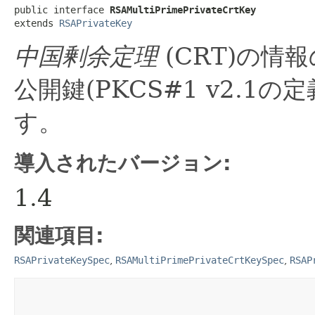
public interface 
RSAMultiPrimePrivateCrtKey
extends 
RSAPrivateKey
中国剰余定理
(CRT)の情
公開鍵(PKCS#1 v2.1
す。
導入されたバージョン:
1.4
関連項目:
RSAPrivateKeySpec
,
RSAMultiPrimePrivateCrtKeySpec
,
RSAP