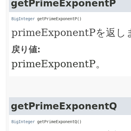
getPrimeExponentP
BigInteger
 getPrimeExponentP()
primeExponentPを返
戻り値:
primeExponentP。
getPrimeExponentQ
BigInteger
 getPrimeExponentQ()