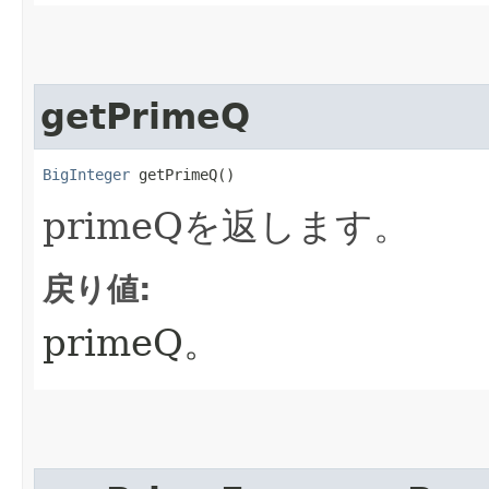
getPrimeQ
BigInteger
 getPrimeQ()
primeQを返します。
戻り値:
primeQ。