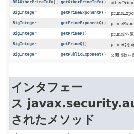
RSAOtherPrimeInfo
[]
getOtherPrimeInfo
()
otherPr
BigInteger
getPrimeExponentP
()
primeEx
BigInteger
getPrimeExponentQ
()
primeEx
BigInteger
getPrimeP
()
primeP
BigInteger
getPrimeQ
()
primeQ
BigInteger
getPublicExponent
()
公開指数を
インタフェー
ス javax.security.a
されたメソッド