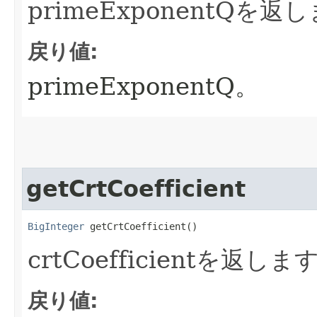
primeExponentQを返
戻り値:
primeExponentQ。
getCrtCoefficient
BigInteger
 getCrtCoefficient()
crtCoefficientを返しま
戻り値: