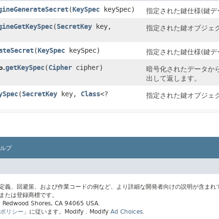
gineGenerateSecret
​(
KeySpec
keySpec)
指定された鍵仕様(鍵デ
gineGetKeySpec
​(
SecretKey
key,
指定された鍵オブジェク
ateSecret
​(
KeySpec
keySpec)
指定された鍵仕様(鍵デ
getKeySpec
​(
Cipher
cipher)
o.
暗号化されたデータから内
出して返します。
ySpec
​(
SecretKey
key,
Class
<?
指定された鍵オブジェク
ルプ
の定義、回避策、および作業コードの例など、より詳細な開発者向けの説明が含まれ
標または登録商標です。
ay, Redwood Shores, CA 94065 USA.
ポリシー」
に従います。
Modify
. Modify
Ad Choices
.