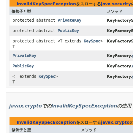
InvalidKeySpecException
をスローする
java.security
修飾子と型
メソッド
protected abstract
PrivateKey
KeyFactoryS
protected abstract
PublicKey
KeyFactoryS
protected abstract <T extends
KeySpec
>
KeyFactoryS
T
PrivateKey
KeyFactory.
PublicKey
KeyFactory.
<T extends
KeySpec
>
KeyFactory.
T
javax.crypto
での
InvalidKeySpecException
の使用
InvalidKeySpecException
をスローする
javax.crypto
修飾子と型
メソッド