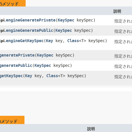
のメソッド
説明
engineGeneratePrivate
​(
KeySpec
keySpec)
pi.
指定され
engineGeneratePublic
​(
KeySpec
keySpec)
pi.
指定され
engineGetKeySpec
​(
Key
key,
Class
<T> keySpec)
pi.
指定され
generatePrivate
​(
KeySpec
keySpec)
指定され
generatePublic
​(
KeySpec
keySpec)
指定され
getKeySpec
​(
Key
key,
Class
<T> keySpec)
指定され
のメソッド
説明