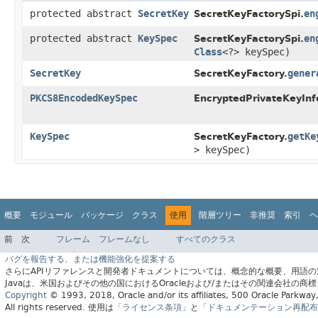
protected abstract
SecretKey
en
SecretKeyFactorySpi.
protected abstract
KeySpec
en
SecretKeyFactorySpi.
Class
<?> keySpec)
SecretKey
gener
SecretKeyFactory.
PKCS8EncodedKeySpec
EncryptedPrivateKeyInf
KeySpec
getKe
SecretKeyFactory.
> keySpec)
概要
モジュール
パッケージ
クラス
使用
階層ツリー
非推奨
索引
ヘ
前
次
フレーム
フレームなし
すべてのクラス
バグを報告する、または機能強化を提案する
さらにAPIリファレンスと開発者ドキュメントについては、概念的な概要、用語
Javaは、米国およびその他の国におけるOracleおよび/またはその関連会社の商
Copyright
© 1993, 2018, Oracle and/or its affiliates, 500 Oracle Parkw
All rights reserved.
使用は
「ライセンス条項」
と
「ドキュメンテーション再配布