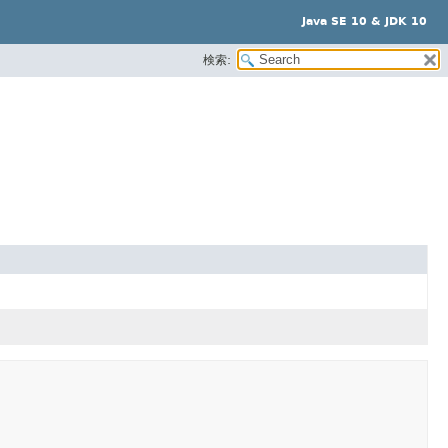
Java SE 10 & JDK 10
検索: