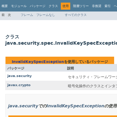
概要
モジュール
パッケージ
クラス
使用
階層ツリー
非推奨
索引
ヘ
前
次
フレーム
フレームなし
すべてのクラス
クラス
java.security.spec.InvalidKeySpecExcep
InvalidKeySpecException
を使用しているパッケージ
パッケージ
説明
java.security
セキュリティ・フレームワー
javax.crypto
暗号化操作のクラスとインタ
java.security
での
InvalidKeySpecException
の使用