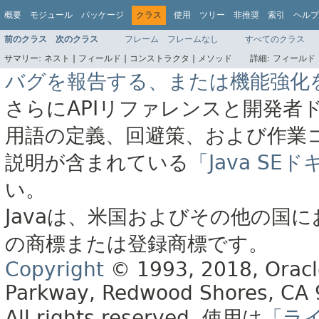
概要
モジュール
パッケージ
クラス
使用
ツリー
非推奨
索引
ヘルプ
前のクラス
次のクラス
フレーム
フレームなし
すべてのクラス
サマリー:
ネスト |
フィールド |
コンストラクタ |
メソッド
詳細:
フィールド 
バグを報告する、または機能強化
さらにAPIリファレンスと開発者
用語の定義、回避策、および作業
説明が含まれている
「Java S
い。
Javaは、米国およびその他の国に
の商標または登録商標です。
Copyright
© 1993, 2018, Oracle 
Parkway, Redwood Shores, CA
All rights reserved.
使用は
「ラ