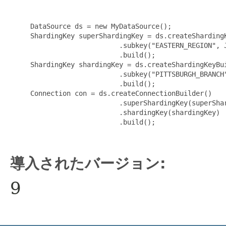
     DataSource ds = new MyDataSource();

     ShardingKey superShardingKey = ds.createShardingK
                           .subkey("EASTERN_REGION", J
                           .build();

     ShardingKey shardingKey = ds.createShardingKeyBui
                           .subkey("PITTSBURGH_BRANCH"
                           .build();

     Connection con = ds.createConnectionBuilder()

                           .superShardingKey(superShar
                           .shardingKey(shardingKey)

                           .build();

導入されたバージョン:
9