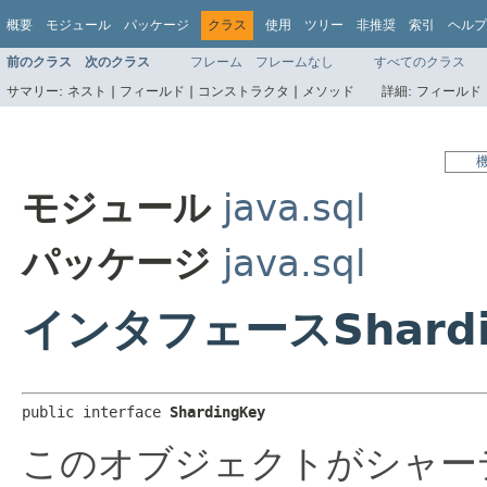
概要
モジュール
パッケージ
クラス
使用
ツリー
非推奨
索引
ヘルプ
前のクラス
次のクラス
フレーム
フレームなし
すべてのクラス
サマリー:
ネスト |
フィールド |
コンストラクタ |
メソッド
詳細:
フィールド 
モジュール
java.sql
パッケージ
java.sql
インタフェースShardi
public interface 
ShardingKey
このオブジェクトがシャー