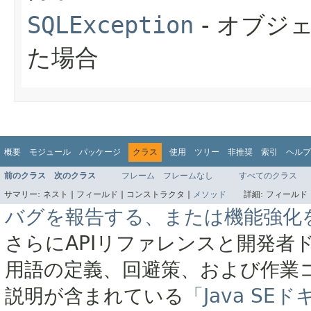
SQLException
- オブジ
た場合
概要
モジュール
パッケージ
クラス
使用
ツリー
非推奨
索引
ヘルプ
前のクラス
次のクラス
フレーム
フレームなし
すべてのクラス
サマリー:
ネスト |
フィールド |
コンストラクタ |
メソッド
詳細:
フィールド 
バグを報告する、または機能強化
さらにAPIリファレンスと開発者
用語の定義、回避策、および作業
説明が含まれている
「Java S