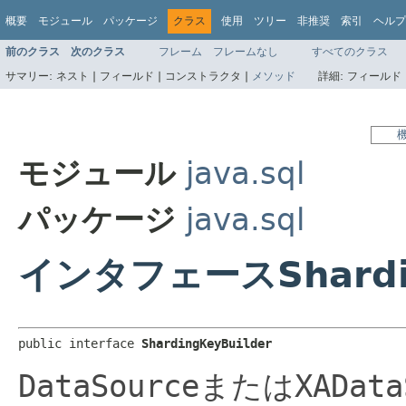
概要
モジュール
パッケージ
クラス
使用
ツリー
非推奨
索引
ヘルプ
前のクラス
次のクラス
フレーム
フレームなし
すべてのクラス
サマリー:
ネスト |
フィールド |
コンストラクタ |
メソッド
詳細:
フィールド 
モジュール
java.sql
パッケージ
java.sql
インタフェースShardin
public interface 
ShardingKeyBuilder
DataSource
または
XAData