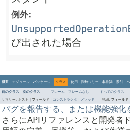
例外:
UnsupportedOperation
び出された場合
概要
モジュール
パッケージ
クラス
使用
階層ツリー
非推奨
索引
ヘ
前のクラス
次のクラス
フレーム
フレームなし
すべてのクラス
サマリー:
ネスト |
フィールド |
コンストラクタ
|
メソッド
詳細:
フィールド 
バグを報告する、または機能強化
さらにAPIリファレンスと開発者