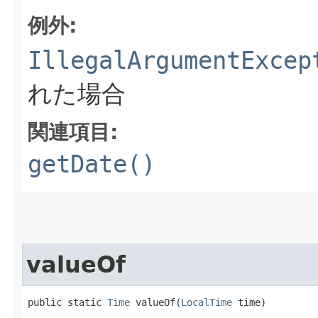
例外:
IllegalArgumentExcep
れた場合
関連項目:
getDate()
valueOf
public static 
Time
 valueOf​(
LocalTime
 time)