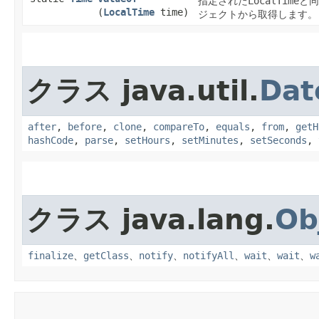
指定された
LocalTime
と同
(
LocalTime
time)
ジェクトから取得します。
クラス java.util.
Dat
after
,
before
,
clone
,
compareTo
,
equals
,
from
,
getH
hashCode
,
parse
,
setHours
,
setMinutes
,
setSeconds
,
クラス java.lang.
Ob
finalize
、
getClass
、
notify
、
notifyAll
、
wait
、
wait
、
w