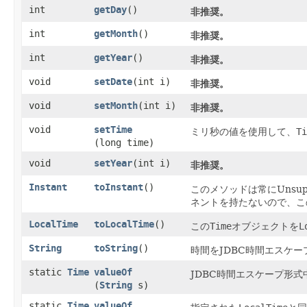
int
getDay
()
非推奨。
int
getMonth
()
非推奨。
int
getYear
()
非推奨。
void
setDate
​(int i)
非推奨。
void
setMonth
​(int i)
非推奨。
void
setTime
ミリ秒の値を使用して、
Ti
(long time)
void
setYear
​(int i)
非推奨。
Instant
toInstant
()
このメソッドは常にUnsuppo
ネントを持たないので、こ
LocalTime
toLocalTime
()
この
Time
オブジェクトを
L
String
toString
()
時間をJDBC時間エスケ
static
Time
valueOf
JDBC時間エスケープ形式
(
String
s)
static
Time
valueOf