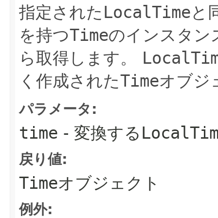
指定された
LocalTime
と
を持つ
Time
のインスタン
ら取得します。
LocalTi
く作成された
Time
オブジ
パラメータ:
time
- 変換する
LocalTi
戻り値:
Time
オブジェクト
例外: