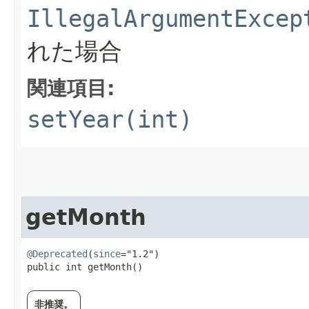
IllegalArgumentExcep
れた場合
関連項目:
setYear(int)
getMonth
@Deprecated
(
since
="1.2")

public int getMonth()
非推奨。