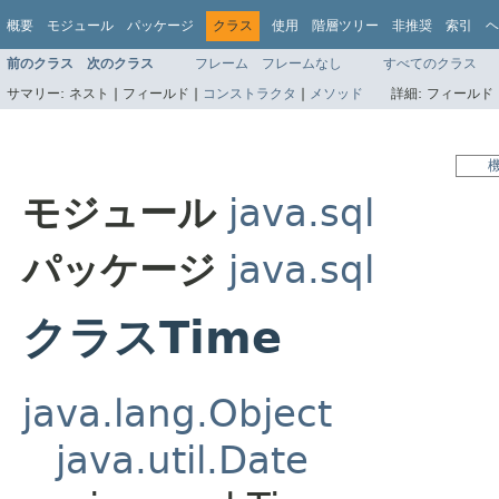
概要
モジュール
パッケージ
クラス
使用
階層ツリー
非推奨
索引
ヘ
前のクラス
次のクラス
フレーム
フレームなし
すべてのクラス
サマリー:
ネスト |
フィールド |
コンストラクタ
|
メソッド
詳細:
フィールド 
モジュール
java.sql
パッケージ
java.sql
クラスTime
java.lang.Object
java.util.Date