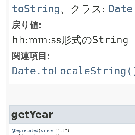
toString
、クラス:
Date
戻り値:
hh:mm:ss形式の
String
関連項目:
Date.toLocaleString(
getYear
@Deprecated
(
since
="1.2")
