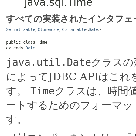
java.sql.Time
すべての実装されたインタフェ
Serializable
,
Cloneable
,
Comparable
<
Date
>
public class 
Time
extends 
Date
java.util.Date
クラスの
によってJDBC APIはこれ
す。
Time
クラスは、時間値
ートするためのフォーマッ
す。