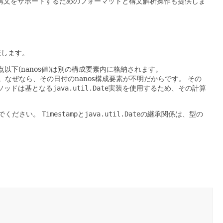
ケープ構文をサポートするためのフォーマットと構文解析操作も提供しま
表します。
点以下(nanos値)は別の構成要素内に格納されます。
。なぜなら、その日付のnanos構成要素が不明だからです。
その
ソッドは基となる
java.util.Date
実装を使用するため、その計算
でください。
Timestamp
と
java.util.Date
の継承関係は、型の