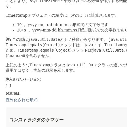
ことにより、SQL
TIMESTAMP
の小数点以下の秒数値を保持する機能
す。
Timestampオブジェクトの精度は、次のように計算されます。
19
。yyyy-mm-dd hh:mm:ss形式での文字数です
20+s
。yyyy-mm-dd hh:mm:ss.[fff...]形式での文字数で
注:
この型は
java.util.Date
とナノ秒値からなります。
java.uti
Timestamp.equals(Object)
メソッドは、
java.sql.Timestamp
ため、
Timestamp.equals(Object)
メソッドは
java.util.Date.
にnanos値を含みません。
上記のような
Timestamp
クラスと
java.util.Date
クラスの違いの
継承ではなく、実装の継承を示します。
導入されたバージョン:
1.1
関連項目:
直列化された形式
コンストラクタのサマリー