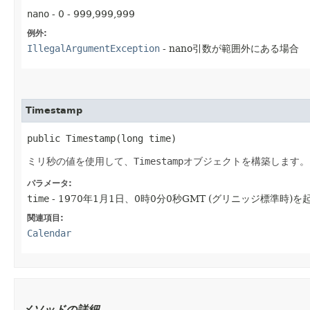
nano
- 0 - 999,999,999
例外:
IllegalArgumentException
- nano引数が範囲外にある場合
Timestamp
public Timestamp​(long time)
ミリ秒の値を使用して、
Timestamp
オブジェクトを構築します。
パラメータ:
time
- 1970年1月1日、0時0分0秒GMT (グリニッジ標準時
関連項目:
Calendar
メソッドの詳細