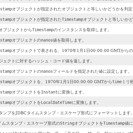
stamp
オブジェクトが指定されたオブジェクトと等しいかどうかを判定
stamp
オブジェクトが指定された
Timestamp
オブジェクトと等しいかど
オブジェクトから
Timestamp
のインスタンスを取得します。
stamp
オブジェクトの
nanos
値を取得します。
stamp
オブジェクトで表される、1970年1月1日00:00:00 GMTか
ジェクトに対するハッシュ・コード値を返します。
stamp
オブジェクトの
nanos
フィールドを指定された値に設定します。
stamp
オブジェクトを、1970年1月1日00:00:00 GMTから
time
ミリ
stamp
オブジェクトを
Instant
に変換します。
stamp
オブジェクトを
LocalDateTime
に変換します。
タンプをJDBCタイムスタンプ・エスケープ形式にフォーマットします
タイムスタンプ・エスケープ形式の
String
オブジェクトを
Timestamp
値に