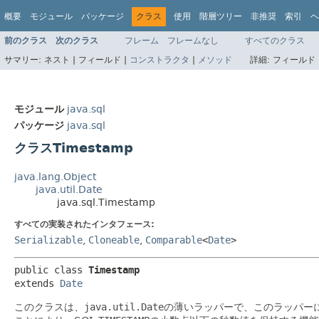
概要
モジュール
パッケージ
クラス
使用
階層ツリー
非推奨
索引
ヘ
前のクラス
次のクラス
フレーム
フレームなし
すべてのクラス
サマリー:
ネスト |
フィールド |
コンストラクタ
|
メソッド
詳細:
フィールド 
モジュール
java.sql
パッケージ
java.sql
クラスTimestamp
java.lang.Object
java.util.Date
java.sql.Timestamp
すべての実装されたインタフェース:
Serializable
,
Cloneable
,
Comparable
<
Date
>
public class 
Timestamp
extends 
Date
このクラスは、
java.util.Date
の薄いラッパーで、このラッパーによ