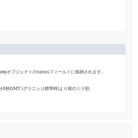
amp
オブジェクトの
nanos
フィールドに格納されます。
0分0秒GMT (グリニッジ標準時)より前のミリ秒。