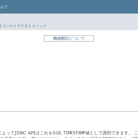
ルプ
|
コンストラクタ
|
メソッド
機械翻訳について
ってJDBC APIはこれをSQL
TIMESTAMP
値として識別できます。