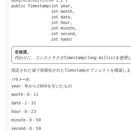
@Deprecated
(
since
="1.2")

public Timestamp​(int year,

                 int month,

                 int date,

                 int hour,

                 int minute,

                 int second,

                 int nano)
非推奨。
代わりに、コンストラクタ
Timestamp(long millis)
を使用
指定された値で初期化された
Timestamp
オブジェクトを構築しま
パラメータ:
year
- 年から1900を引いたもの
month
- 0 - 11
date
- 1 - 31
hour
- 0 - 23
minute
- 0 - 59
second
- 0 - 59