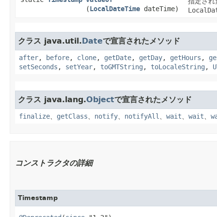
指定され
(
LocalDateTime
dateTime)
LocalDa
クラス java.util.
Date
で宣言されたメソッド
after
,
before
,
clone
,
getDate
,
getDay
,
getHours
,
ge
setSeconds
,
setYear
,
toGMTString
,
toLocaleString
,
U
クラス java.lang.
Object
で宣言されたメソッド
finalize
、
getClass
、
notify
、
notifyAll
、
wait
、
wait
、
w
コンストラクタの詳細
Timestamp