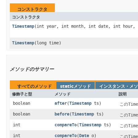
コンストラクタ
コンストラクタ
Timestamp
​(int year, int month, int date, int hour,
Timestamp
​(long time)
メソッドのサマリー
すべてのメソッド
staticメソッド
インスタンス・メソ
修飾子と型
メソッド
説明
boolean
after
​(
Timestamp
ts)
この
Time
boolean
before
​(
Timestamp
ts)
この
Time
int
compareTo
​(
Timestamp
ts)
この
Time
int
compareTo
​(
Date
o)
この
Time