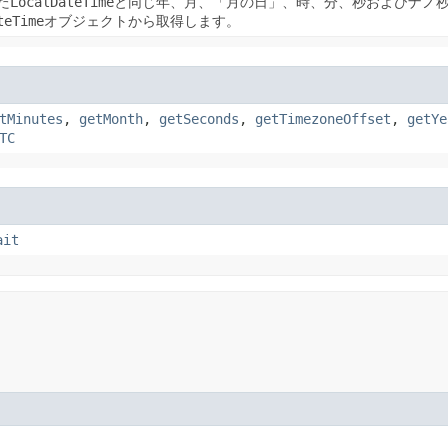
た
LocalDateTime
と同じ年、月、「月の日」、時、分、秒およびナノ秒
teTime
オブジェクトから取得します。
tMinutes
,
getMonth
,
getSeconds
,
getTimezoneOffset
,
getYe
TC
ait