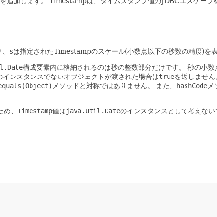
を追加します。
Timestampは、タイムスタンプ値のJDBCエス
あり、
s
は指定されたTimestampのスケール(小数点以下の秒数の精度)を
l.Date
構成要素内に格納されるのは秒の整数部分だけです。
秒の小数
のインスタンスでないオブジェクトが渡された場合は
true
を返しません
equals(Object)
メソッドと対称ではありません。
また、
hashCode
メ
ため、
Timestamp
値は
java.util.Date
のインスタンスとして考えない