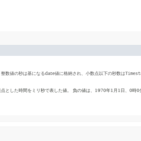
整数値の秒は基になるdate値に格納され、小数点以下の秒数は
Timest
)を起点とした時間をミリ秒で表した値。
負の値は、1970年1月1日、0時