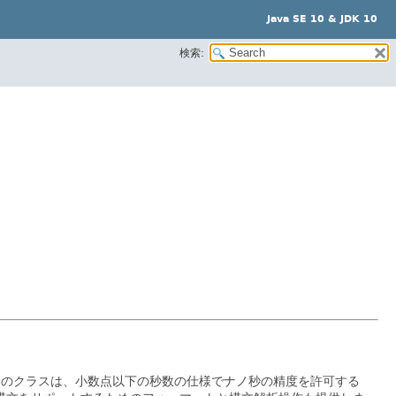
Java SE 10 & JDK 10
検索:
このクラスは、小数点以下の秒数の仕様でナノ秒の精度を許可する