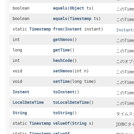
boolean
equals
​(
Object
ts)
この
Time
boolean
equals
​(
Timestamp
ts)
この
Time
static
Timestamp
from
​(
Instant
instant)
Instant
int
getNanos
()
この
Time
long
getTime
()
この
Time
int
hashCode
()
このオブ
void
setNanos
​(int n)
この
Time
void
setTime
​(long time)
この
Time
Instant
toInstant
()
この
Time
LocalDateTime
toLocalDateTime
()
この
Time
String
toString
()
タイムス
static
Timestamp
valueOf
​(
String
s)
JDBC
static
Timestamp
valueOf