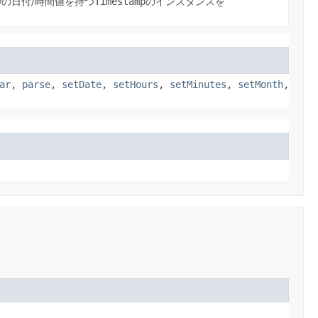
の日付/時間値を持つ
Timestamp
のインスタンスを
ar
,
parse
,
setDate
,
setHours
,
setMinutes
,
setMonth
,