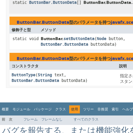
static
ButtonBar.ButtonData
[]
ButtonBar.ButtonData.
ButtonBar.ButtonData
型のパラメータを持つ
javafx.sc
修飾子と型
メソッド
static void
setButtonData
​(
Node
button,
ButtonBar.
ButtonBar.ButtonData
buttonData)
ButtonBar.ButtonData
型のパラメータを持つ
javafx.sc
コンストラクタ
説明
ButtonType
​(
String
text,
指定さ
ButtonBar.ButtonData
buttonData)
スタン
概要
モジュール
パッケージ
クラス
使用
ツリー
非推奨
索引
ヘルプ
前
次
フレーム
フレームなし
すべてのクラス
バグを報告する、または機能強化