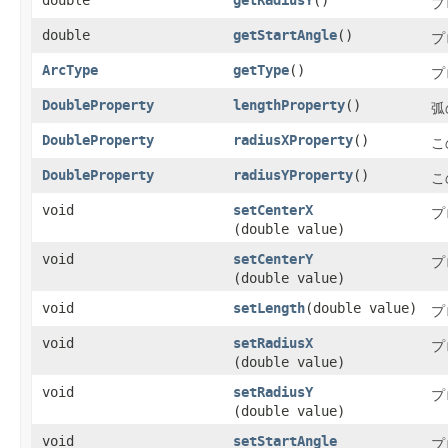
double
getRadiusY
()
プ
double
getStartAngle
()
プ
ArcType
getType
()
プ
DoubleProperty
lengthProperty
()
弧
DoubleProperty
radiusXProperty
()
こ
DoubleProperty
radiusYProperty
()
こ
void
setCenterX
プ
(double value)
void
setCenterY
プ
(double value)
void
setLength
​(double value)
プ
void
setRadiusX
プ
(double value)
void
setRadiusY
プ
(double value)
void
setStartAngle
プ