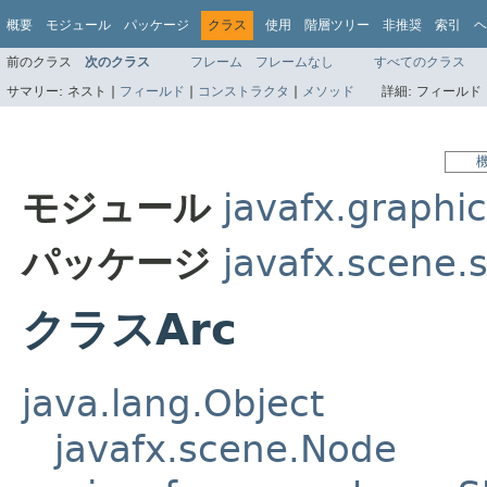
概要
モジュール
パッケージ
クラス
使用
階層ツリー
非推奨
索引
ヘ
前のクラス
次のクラス
フレーム
フレームなし
すべてのクラス
サマリー:
ネスト |
フィールド
|
コンストラクタ
|
メソッド
詳細:
フィールド 
モジュール
javafx.graphi
パッケージ
javafx.scene.
クラスArc
java.lang.Object
javafx.scene.Node