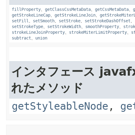
fillProperty
、
getClassCssMetaData
、
getCssMetaData
、
getStrokeLineCap
、
getStrokeLineJoin
、
getStrokeMiter
setFill
、
setSmooth
、
setStroke
、
setStrokeDashOffset
、
setStrokeType
、
setStrokeWidth
、
smoothProperty
、
stro
strokeLineJoinProperty
、
strokeMiterLimitProperty
、
s
subtract
、
union
インタフェース javafx
れたメソッド
getStyleableNode
,
ge