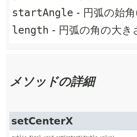
startAngle
- 円弧の始角
length
- 円弧の角の大き
メソッドの詳細
setCenterX