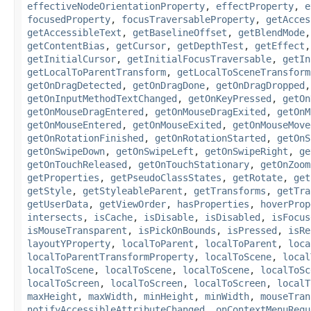
effectiveNodeOrientationProperty
,
effectProperty
,
e
focusedProperty
,
focusTraversableProperty
,
getAcces
getAccessibleText
,
getBaselineOffset
,
getBlendMode
getContentBias
,
getCursor
,
getDepthTest
,
getEffect
getInitialCursor
,
getInitialFocusTraversable
,
getIn
getLocalToParentTransform
,
getLocalToSceneTransform
getOnDragDetected
,
getOnDragDone
,
getOnDragDropped
getOnInputMethodTextChanged
,
getOnKeyPressed
,
getOn
getOnMouseDragEntered
,
getOnMouseDragExited
,
getOnM
getOnMouseEntered
,
getOnMouseExited
,
getOnMouseMove
getOnRotationFinished
,
getOnRotationStarted
,
getOnS
getOnSwipeDown
,
getOnSwipeLeft
,
getOnSwipeRight
,
ge
getOnTouchReleased
,
getOnTouchStationary
,
getOnZoom
getProperties
,
getPseudoClassStates
,
getRotate
,
get
getStyle
,
getStyleableParent
,
getTransforms
,
getTra
getUserData
,
getViewOrder
,
hasProperties
,
hoverProp
intersects
,
isCache
,
isDisable
,
isDisabled
,
isFocus
isMouseTransparent
,
isPickOnBounds
,
isPressed
,
isRe
layoutYProperty
,
localToParent
,
localToParent
,
loca
localToParentTransformProperty
,
localToScene
,
local
localToScene
,
localToScene
,
localToScene
,
localToSc
localToScreen
,
localToScreen
,
localToScreen
,
localT
maxHeight
,
maxWidth
,
minHeight
,
minWidth
,
mouseTran
notifyAccessibleAttributeChanged
,
onContextMenuRequ