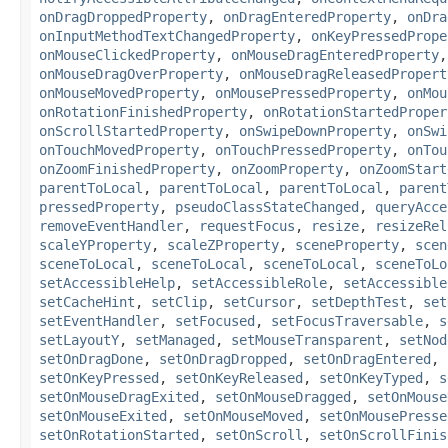
onDragDroppedProperty
,
onDragEnteredProperty
,
onDra
onInputMethodTextChangedProperty
,
onKeyPressedPrope
onMouseClickedProperty
,
onMouseDragEnteredProperty
onMouseDragOverProperty
,
onMouseDragReleasedPropert
onMouseMovedProperty
,
onMousePressedProperty
,
onMou
onRotationFinishedProperty
,
onRotationStartedProper
onScrollStartedProperty
,
onSwipeDownProperty
,
onSwi
onTouchMovedProperty
,
onTouchPressedProperty
,
onTou
onZoomFinishedProperty
,
onZoomProperty
,
onZoomStart
parentToLocal
,
parentToLocal
,
parentToLocal
,
parent
pressedProperty
,
pseudoClassStateChanged
,
queryAcce
removeEventHandler
,
requestFocus
,
resize
,
resizeRel
scaleYProperty
,
scaleZProperty
,
sceneProperty
,
scen
sceneToLocal
,
sceneToLocal
,
sceneToLocal
,
sceneToLo
setAccessibleHelp
,
setAccessibleRole
,
setAccessible
setCacheHint
,
setClip
,
setCursor
,
setDepthTest
,
set
setEventHandler
,
setFocused
,
setFocusTraversable
,
s
setLayoutY
,
setManaged
,
setMouseTransparent
,
setNod
setOnDragDone
,
setOnDragDropped
,
setOnDragEntered
,
setOnKeyPressed
,
setOnKeyReleased
,
setOnKeyTyped
,
s
setOnMouseDragExited
,
setOnMouseDragged
,
setOnMouse
setOnMouseExited
,
setOnMouseMoved
,
setOnMousePresse
setOnRotationStarted
,
setOnScroll
,
setOnScrollFinis