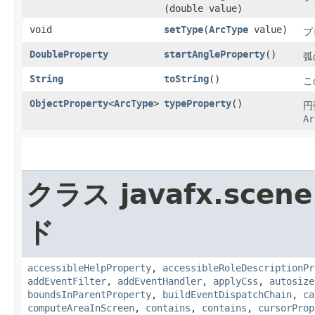
(double value)
void
setType
​(
ArcType
value)
プ
DoubleProperty
startAngleProperty
()
弧
String
toString
()
こ
ObjectProperty
<
ArcType
>
typeProperty
()
円
Ar
クラス javafx.scene
ド
accessibleHelpProperty
,
accessibleRoleDescriptionPr
addEventFilter
,
addEventHandler
,
applyCss
,
autosize
boundsInParentProperty
,
buildEventDispatchChain
,
ca
computeAreaInScreen
,
contains
,
contains
,
cursorProp