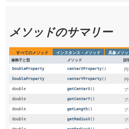
メソッドのサマリー
すべてのメソッド
インスタンス・メソッド
具象メソッ
修飾子と型
メソッド
説
DoubleProperty
centerXProperty
()
円
DoubleProperty
centerYProperty
()
円
double
getCenterX
()
プ
double
getCenterY
()
プ
double
getLength
()
プ
double
getRadiusX
()
プ