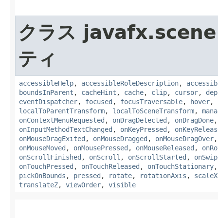
クラス javafx.scene
ティ
accessibleHelp
,
accessibleRoleDescription
,
accessib
boundsInParent
,
cacheHint
,
cache
,
clip
,
cursor
,
dep
eventDispatcher
,
focused
,
focusTraversable
,
hover
,
localToParentTransform
,
localToSceneTransform
,
mana
onContextMenuRequested
,
onDragDetected
,
onDragDone
onInputMethodTextChanged
,
onKeyPressed
,
onKeyReleas
onMouseDragExited
,
onMouseDragged
,
onMouseDragOver
onMouseMoved
,
onMousePressed
,
onMouseReleased
,
onRo
onScrollFinished
,
onScroll
,
onScrollStarted
,
onSwip
onTouchPressed
,
onTouchReleased
,
onTouchStationary
pickOnBounds
,
pressed
,
rotate
,
rotationAxis
,
scaleX
translateZ
,
viewOrder
,
visible