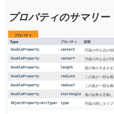
プロパティのサマリー
プロパティ
Type
プロパティ
説明
DoubleProperty
centerX
円弧の中心点のX
DoubleProperty
centerY
円弧の中心点のY
DoubleProperty
length
弧の角の大きさを
DoubleProperty
radiusX
この弧が一部を構
DoubleProperty
radiusY
この弧が一部を構
DoubleProperty
startAngle
弧の始角を定義し
ObjectProperty
<
ArcType
>
type
円弧の閉じタイプ