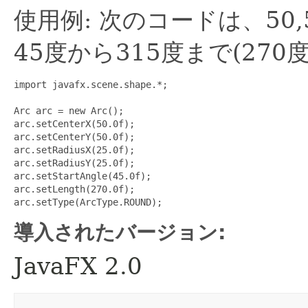
使用例: 次のコードは、50
45度から315度まで(27
import javafx.scene.shape.*;

Arc arc = new Arc();

arc.setCenterX(50.0f);

arc.setCenterY(50.0f);

arc.setRadiusX(25.0f);

arc.setRadiusY(25.0f);

arc.setStartAngle(45.0f);

arc.setLength(270.0f);

導入されたバージョン:
JavaFX 2.0