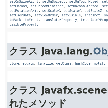
setOnSwipeRight
,
setOnSwipeUp
,
setOnTouchMoved
,
set
setOnZoom
,
setOnZoomFinished
,
setOnZoomStarted
,
set
setRotationAxis
,
setScaleX
,
setScaleY
,
setScaleZ
,
s
setUserData
,
setViewOrder
,
setVisible
,
snapshot
,
sn
toBack
,
toFront
,
translateXProperty
,
translateYProp
visibleProperty
クラス java.lang.
Ob
clone
、
equals
、
finalize
、
getClass
、
hashCode
、
notify
クラス javafx.scene
れたメソッド