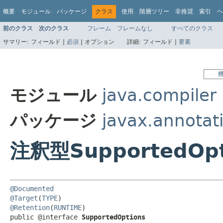
概要
モジュール
パッケージ
クラス
使用
階層ツリー
非推奨
索引
ヘ
前のクラス
次のクラス
フレーム
フレームなし
すべてのクラス
サマリー:
フィールド |
必須
|
オプション
詳細:
フィールド |
要素
モジュール
java.compiler
パッケージ
javax.annotat
注釈型SupportedOpt
@Documented
@Target
(
TYPE
@Retention
(
RUNTIME
)

public @interface 
SupportedOptions