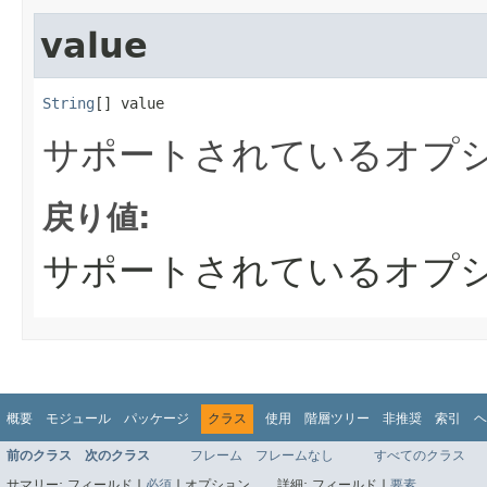
value
String
[] value
サポートされているオプ
戻り値:
サポートされているオプ
概要
モジュール
パッケージ
クラス
使用
階層ツリー
非推奨
索引
ヘ
前のクラス
次のクラス
フレーム
フレームなし
すべてのクラス
サマリー:
フィールド |
必須
|
オプション
詳細:
フィールド |
要素