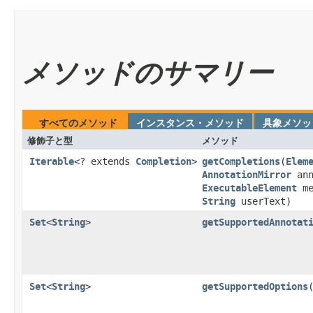
メソッドのサマリー
すべてのメソッド
インスタンス・メソッド
具象メソッ
修飾子と型
メソッド
Iterable
<? extends
Completion
>
getCompletions
​(
Elem
AnnotationMirror
ann
ExecutableElement
me
String
userText)
Set
<
String
>
getSupportedAnnotat
Set
<
String
>
getSupportedOptions