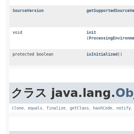
SourceVersion
getSupportedSourceV
void
init
(
ProcessingEnvironm
protected boolean
isInitialized
()
クラス java.lang.
Ob
clone
、
equals
、
finalize
、
getClass
、
hashCode
、
notify