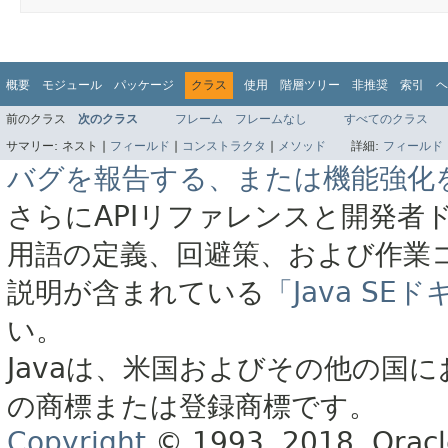
概要
モジュール
パッケージ
クラス
使用
階層ツリー
非推奨
索引
ヘ
前のクラス
次のクラス
フレーム
フレームなし
すべてのクラス
サマリー:
ネスト |
フィールド
|
コンストラクタ
|
メソッド
詳細:
フィールド
バグを報告する、または機能強化
さらにAPIリファレンスと開発者
用語の定義、回避策、および作業
説明が含まれている
「Java S
い。
Javaは、米国およびその他の国に
の商標または登録商標です。
Copyright
© 1993, 2018, Oracle 