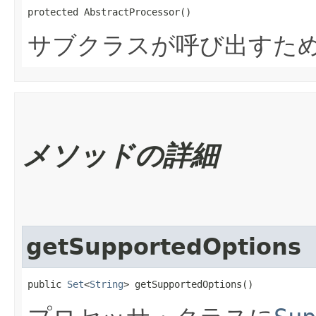
protected AbstractProcessor()
サブクラスが呼び出すた
メソッドの詳細
getSupportedOptions
public 
Set
<
String
> getSupportedOptions()