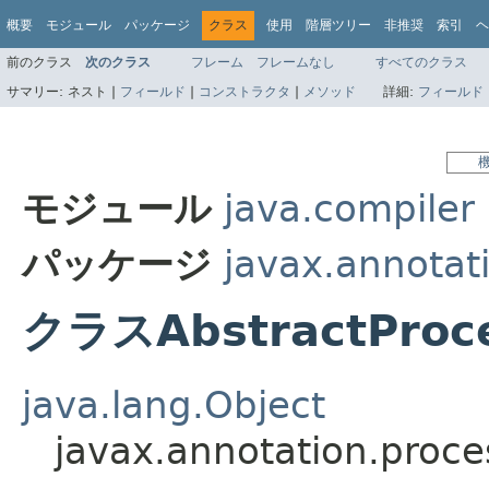
概要
モジュール
パッケージ
クラス
使用
階層ツリー
非推奨
索引
ヘ
前のクラス
次のクラス
フレーム
フレームなし
すべてのクラス
サマリー:
ネスト |
フィールド
|
コンストラクタ
|
メソッド
詳細:
フィールド
モジュール
java.compiler
パッケージ
javax.annotat
クラスAbstractProc
java.lang.Object
javax.annotation.proce