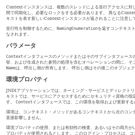
Contextインスタンスは、複数のスレッドによる並行アクセスに
間で同期化し、必要なロックをする必要があります。
異なるCon
キストを表す新しいContextインスタンスが返されることに注意し
並行性を制御するために、
NamingEnumeration
を返すコンテキス
なされます。
パラメータ
Context
インタフェースのメソッドまたはそのサブインタフェース
挙、および生成された参照の処理を含むオペレーションの間に、そ
Name
は、呼出し側が所有します。
呼出し側はその後このオブジェ
環境プロパティ
JNDIアプリケーションでは、ネーミング・サービスとディレクト
キストでは、サービスにアクセスするためにセキュリティ資格の指
す。
Context
インタフェースでは、この環境を取得および更新する
環境は、コンテキスト・メソッドがあるコンテキストから次のコン
直接影響しません。
環境プロパティの使用、または有効性の検査、あるいはその両方が
プロパティが使用されるとします。
このログイン・プロセスは、コ