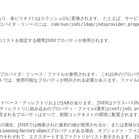
、各ピリオド(.)はスラッシュ(/)に変換されます。
たとえば、サービ
ロバイダ・リソースには、
com/sun/jndi/ldap/jndiprovider.prop
。
のリストを指定する標準JNDIプロパティが使用されます。
、プロバイダ・リソース・ファイルが参照されます。
これ以外のプロパ
トでは、使用可能なプロパティが明示される必要があります。ファイル
コードベース・ディレクトリおよびJARがあります。
JNDIはクラスパス内
・ディレクトリに組み込みのプロパティ・ファイル(通常は
conf/jndi.p
含まれるプロパティはすべて、初期コンテキストの環境に配置されます
の場合、JNDIでは検索された最初の値が使用されるか、または意味が
a.naming.factory.objectプロパティがある場合、オブジェ
のそれぞれで、エクスポートするファクトリがリスト表示されます。
J