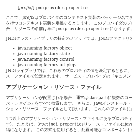
[
prefix
/]
jndiprovider.properties
ここで、
prefix
はプロバイダのコンテキスト実装のパッケージ名であり
を持つコンテキスト実装を定義するとします。
このプロバイダのプ
合、リソースの名前は単に
jndiprovider.properties
になります
JNDIクラス・ライブラリの特定のメソッドでは、JNDIファクトリ
java.naming.factory.object
java.naming.factory.state
java.naming.factory.control
java.naming.factory.url.pkgs
JNDIライブラリでは、これらのプロパティの値を決定するときに
ス・ファイルで設定されます。
サービス・プロバイダのドキュメン
アプリケーション・リソース・ファイル
アプリケーションが配置される場合、通常はclasspathに複数の
ス・ファイル」
をすべて検索します。
さらに、Javaインストール
ション・リソース・ファイルとして扱います。
これらのファイルに
1つ以上のアプリケーション・リソース・ファイルにあるプロパティ
す)。
たとえば、3つの
jndi.properties
リソース・ファイルにjav
結になります。
この方式を使用すると、配置可能なコンポーネント