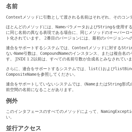
名前
Context
メソッドに引数として渡される名前はそれぞれ、そのコン
ほとんどのメソッドには、
Name
パラメータおよび
String
を使用す
に同じ名前の異なる表現である場合に、同じメソッドのオーバーロ
ト化されています。
2番目のバージョンには、最初のバージョンへ
連合をサポートするシステムでは、
Context
メソッドに対する
Stri
ない
Name
引数は、
CompoundName
のインスタンス、または複合名の
す。
JNDI 1.2以前は、すべての名前引数が合成名とみなされてい
さらに、連合をサポートするシステムでは、
list()
および
listBin
CompositeName
を参照してください。
連合をサポートしていないシステムでは、(
Name
または
String
形式
前空間の名前になることがあります。
例外
このインタフェースのすべてのメソッドによって、
NamingExcepti
い。
並行アクセス