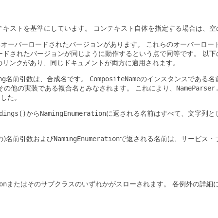
テキストを基準にしています。
コンテキスト自体を指定する場合は、空
るオーバーロードされたバージョンがあります。
これらのオーバーロー
ードされたバージョンが同じように動作するという点で同等です。
以下
のリンクがあり、同じドキュメントが両方に適用されます。
ng
名前引数は、合成名です。
CompositeName
のインスタンスである名
その他の実装である複合名とみなされます。
これにより、
NameParser
ました。
dings()
から
NamingEnumeration
に返される名前はすべて、文字列と
の)名前引数および
NamingEnumeration
で返される名前は、サービス・
on
またはそのサブクラスのいずれかがスローされます。
各例外の詳細