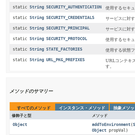
static
String
SECURITY_AUTHENTICATION
使用するセキュ
static
String
SECURITY_CREDENTIALS
サービスに対す
static
String
SECURITY_PRINCIPAL
サービスに対す
static
String
SECURITY_PROTOCOL
使用するセキュ
static
String
STATE_FACTORIES
使用する状態フ
static
String
URL_PKG_PREFIXES
URLコンテキ
す。
メソッドのサマリー
すべてのメソッド
インスタンス・メソッド
抽象メソッ
修飾子と型
メソッド
Object
addToEnvironment
​(
Object
propVal)