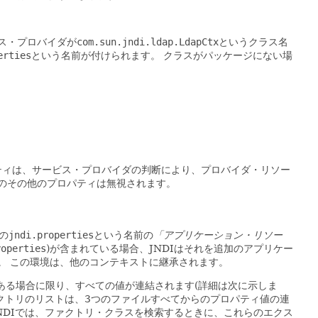
ス・プロバイダが
com.sun.jndi.ldap.LdapCtx
というクラス名
erties
という名前が付けられます。
クラスがパッケージにない場
ティは、サービス・プロバイダの判断により、プロバイダ・リソー
のその他のプロパティは無視されます。
の
jndi.properties
という名前の
「アプリケーション・リソー
roperties
)が含まれている場合、JNDIはそれを追加のアプリケー
。
この環境は、他のコンテキストに継承されます。
ある場合に限り、すべての値が連結されます(詳細は次に示しま
クト・ファクトリのリストは、3つのファイルすべてからのプロパティ値の連
NDIでは、ファクトリ・クラスを検索するときに、これらのエクス