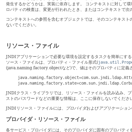
発生するかどうかは、実装に依存します。
コンテキストに対して環
ロパティの検査は、変更が行われたとき、またはコンテキストで次
コンテキストへの参照を含むオブジェクトでは、そのコンテキスト
ないでください。
リソース・ファイル
JNDIアプリケーションで必要な環境を設定するタスクを簡単にす
ソース・ファイルは、プロパティ・ファイル形式(
java.util.Prop
(java.naming.factory.objectなど)で、値はそのプロパテ
java.naming.factory.object=com.sun.jndi.ldap.Att
java.naming.factory.state=com.sun.jndi.ldap.Corb
JNDIクラス・ライブラリでは、リソース・ファイルを読み込み、
ストのパスワードなどの重要な情報は、ここに保存しないでくださ
JNDIリソース・ファイルには、
プロバイダ
および
アプリケーション
プロバイダ・リソース・ファイル
各サービス・プロバイダには、そのプロバイダに固有のプロパティ