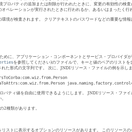
境プロパティの追加または削除が行われたときに、変更の有効性の検査
のオペレーションが実行されたときに行われるか、あるいはまったく行
の環境が検査されます。
クリアテキストのパスワードなどの重要な情報
るために、アプリケーション・コンポーネントとサービス・プロバイダが
erties
を参照してください)のファイルで、キーと値のペアのリストを
ィに定義された形式の文字列です。
次に、JNDIリソース・ファイルの例を示し
rsToCorba:com.wiz.from.Person
aToAttrs:com.wiz.from.Person java.naming.factory.control
プロパティ値を自由に使用できるようにします。
JNDIリソース・ファ
い。
の2種類があります。
をリストに表示するオプションのリソースがあります。
このリソースの