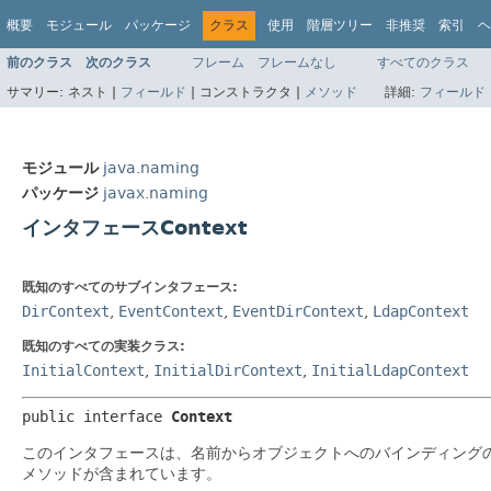
概要
モジュール
パッケージ
クラス
使用
階層ツリー
非推奨
索引
ヘ
前のクラス
次のクラス
フレーム
フレームなし
すべてのクラス
サマリー:
ネスト |
フィールド
|
コンストラクタ |
メソッド
詳細:
フィールド
モジュール
java.naming
パッケージ
javax.naming
インタフェースContext
既知のすべてのサブインタフェース:
DirContext
,
EventContext
,
EventDirContext
,
LdapContext
既知のすべての実装クラス:
InitialContext
,
InitialDirContext
,
InitialLdapContext
public interface 
Context
このインタフェースは、名前からオブジェクトへのバインディング
メソッドが含まれています。