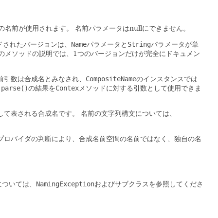
の名前が使用されます。
名前パラメータはnullにできません。
ドされたバージョンは、
Name
パラメータと
String
パラメータが単
のメソッドの説明では、1つのバージョンだけが完全にドキュメン
前引数は合成名とみなされ、
CompositeName
のインスタンスでは
.parse()
の結果を
Contex
メソッドに対する引数として使用できま
して表される合成名です。
名前の文字列構文については、
プロバイダの判断により、合成名前空間の名前ではなく、独自の名
については、
NamingException
およびサブクラスを参照してくださ