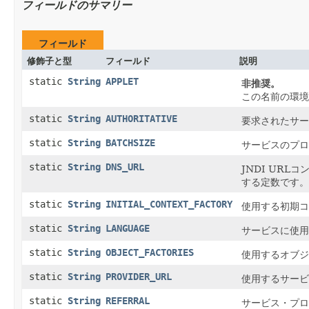
フィールドのサマリー
フィールド
修飾子と型
フィールド
説明
static
String
APPLET
非推奨。
この名前の環境
static
String
AUTHORITATIVE
要求されたサー
static
String
BATCHSIZE
サービスのプロ
static
String
DNS_URL
JNDI URL
する定数です。
static
String
INITIAL_CONTEXT_FACTORY
使用する初期コ
static
String
LANGUAGE
サービスに使用
static
String
OBJECT_FACTORIES
使用するオブジ
static
String
PROVIDER_URL
使用するサービ
static
String
REFERRAL
サービス・プロ