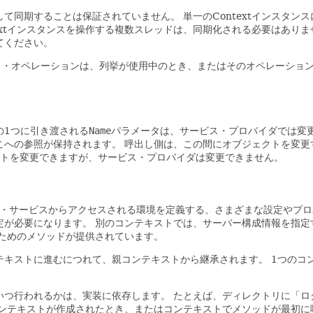
対して同期することは保証されていません。
単一のContextインスタ
textインスタンスを操作する複数スレッドは、同期化される必要はありま
てください。
ト・オペレーションは、列挙が使用中のとき、またはそのオペレーショ
の1つに引き渡される
Name
パラメータは、サービス・プロバイダでは変
こへの参照が保持されます。
呼出し側は、この間にオブジェクトを変更
クトを変更できますが、サービス・プロバイダは変更できません。
リ・サービスからアクセスされる環境を定義する、さまざまな設定やプ
定が必要になります。
別のコンテキストでは、サーバー構成情報を指定
ためのメソッドが提供されています。
テキストに進むにつれて、親コンテキストから継承されます。
1つのコ
いつ行われるかは、実装に依存します。
たとえば、ディレクトリに「ロ
ンテキストが作成されたとき、またはコンテキストでメソッドが最初に